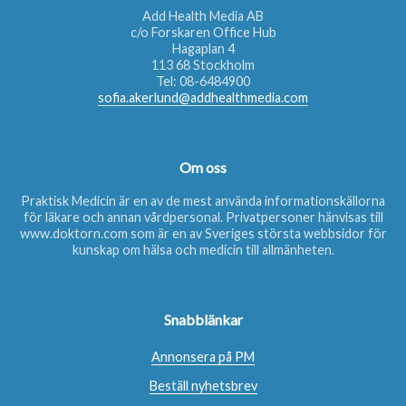
Add Health Media AB
c/o Forskaren Office Hub
Hagaplan 4
113 68 Stockholm
Tel:
08-6484900
sofia.akerlund@addhealthmedia.com
Om oss
Praktisk Medicin är en av de mest använda informationskällorna
för läkare och annan vårdpersonal. Privatpersoner hänvisas till
www.doktorn.com
som är en av Sveriges största webbsidor för
kunskap om hälsa och medicin till allmänheten.
Snabblänkar
Annonsera på PM
Beställ nyhetsbrev