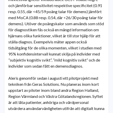
och jämförbar sensitivitet respektive specificitet (0.91
resp. 0.55, där <45/59 poäng talar för demens) jämfört
med MoCA (0.88 resp. 0.54, där <26/30 poäng talar för
demens). Utöver de poängskalor som används som stöd
för diagnostiken fås också en mängd information om
hjärnans olika funktioner, vilket är till stor hjälp för att
ställa diagnos. Exempelvis mäter appen också
tidsåtgång för de olika momenten, vilket i studien med
95% konfidensintervall kunnat skilja på individer med
”subjektiv kognitiv svikt”, ”mild kognitiv svikt” och de
individer som sedan fått en demensdiagnos.
Aleris genomför sedan i augusti ett pilotprojekt med
tekniken från Geras Solutions. Nu planeras inom kort
uppstart av piloter inom bland andra Region Halland,
Region Värmland och Västra Götalandsregionen. Syftet
är att låta patienter, anhöriga och vårdpersonal
utvärdera användarvänligheten utifrån att digitalt kunna