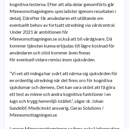
kognitiva testerna. Efter att alla delar genomförts går
Minnesmottagningens specialister igenom resultaten i
detalj. Därefter får användaren ett utlåtande om
eventuellt behov av fortsatt utredning via vårdcentral.
Under 2021 är ambitionen för
Minnesmottagningen.se också att bli vårdgivare. Då
kommer tjänsten kunna erbjudas till lägre kostnad för
användaren och stöd kommer även finnas
för eventuell vidare remiss inom sjukvården.
”Vi vet att många har svårt att närma sig sjukvården för
en ordentlig utredning när det finns oro för kognitiva
sjukdomar och demens. Det kan vara skönt att få göra
ett test av minne och andra kognitiva funktioner i en
lugn och trygg hemmiljö istället.”, säger dr. Johan
Sundelöf, Medicinskt ansvarig, Geras Solutions /
Minnesmottagningen.se
I appen Minnesmottagningen.se finns också information