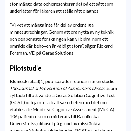
stor mängd data och presenterar det på ett sätt som
underlättar för läkaren att ställa rätt diagnos.
”Vi vet att många inte får del av ordentliga
minnesutredningar. Genom att dra nytta av ny teknik
och den senaste forskningen kan vi bidra inom ett
område där behoven är väldigt stora”, säger Rickard
Forsman, VD på Geras Solutions
Pilotstudie
Bloniecki et. al(1) publicerade i februari i år en studie i
The Journal of Prevention of Alzheimer’s Disease
som
syftade till att validera Geras Solution Cognitive Test
(GCST) och jämföra träffsäkerheten med det mer
etablerade Montreal Cognitive Assessment (MoCA).
106 patienter som remitterats till Karolinska
Universitetssjukhuset på grund av misstänkta
minnessvårigheter inkluderades. GCST visade högre