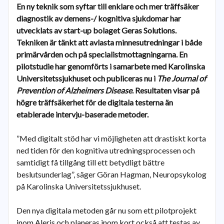
En ny teknik som syftar till enklare och mer träffsäker
diagnostik av demens-/ kognitiva sjukdomar har
utvecklats av start-up bolaget Geras Solutions.
Tekniken är tänkt att avlasta minnesutredningar i både
primärvården och på specialistmottagningarna. En
pilotstudie har genomförts i samarbete med Karolinska
Universitetssjukhuset och publiceras nu i
The Journal of
Prevention of Alzheimers Disease
. Resultaten visar på
högre träffsäkerhet för de digitala testerna än
etablerade intervju-baserade metoder.
”Med digitalt stöd har vi möjligheten att drastiskt korta
ned tiden för den kognitiva utredningsprocessen och
samtidigt få tillgång till ett betydligt bättre
beslutsunderlag”, säger Göran Hagman, Neuropsykolog
på Karolinska Universitetssjukhuset.
Den nya digitala metoden går nu som ett pilotprojekt
inom Aleris och planeras inom kort också att testas av