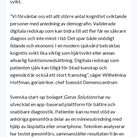
svikt.
”Vi förväntar oss ett allt större antal kognitivt sviktande
personer med anledning av demografin. Validerade
digitala redskap som kan bidra till att fler får en säkrare
diagnos och inte minst i tid. Det spar både onödigt
lidande och ekonomi. I en modern sjukvård betraktas
kognitiv svikt lika viktig som hjärtsvikt eller annan
allvarlig funktionsnedsättning. Digitala redskap som
patienten själv kan tillgå för ökad kunskap och
egenvård är också ett stort framsteg”, säger Wilhelmina
Hoffman, geriatriker, chef Svenskt Demenscentrum
Svenska start-up bolaget
Geras Solutions
har nu
utvecklat en app-baserad plattform för bättre och
snabbare diagnostik. Patienter kan nu med stöd av
anhöriga genomföra delar av en minnesutredning med
hjälp av läsplatta eller smartphone. Tekniken analyserar
hur testet genomförs, sammanställer resultaten från en