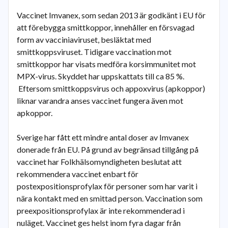
Vaccinet Imvanex, som sedan 2013 är godkänt i EU för
att förebygga smittkoppor, innehåller en försvagad
form av vacciniaviruset, besläktat med
smittkoppsviruset. Tidigare vaccination mot
smittkoppor har visats medföra korsimmunitet mot
MPX-virus. Skyddet har uppskattats till ca 85 %.
Eftersom smittkoppsvirus och appoxvirus (apkoppor)
liknar varandra anses vaccinet fungera även mot
apkoppor.
Sverige har fått ett mindre antal doser av Imvanex
donerade från EU. På grund av begränsad tillgång på
vaccinet har Folkhälsomyndigheten beslutat att
rekommendera vaccinet enbart för
postexpositionsprofylax för personer som har varit i
nära kontakt med en smittad person. Vaccination som
preexpositionsprofylax är inte rekommenderad i
nuläget. Vaccinet ges helst inom fyra dagar från