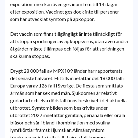
exposition, men kan även ges inom fem till 14 dagar
efter exposition. Vaccinet ges dock inte till personer
som har utvecklat symtom på apkoppor.
Det vaccin som finns tillgängligt är inte tillräckligt för
att stoppa spridningen av apkoppsvirus, utan även andra
åtgärder måste tillämpas och följas för att spridningen
ska kunna stoppas.
Drygt 28 000 fall av MPX i 89 länder har rapporterats
det senaste halvåret. Hittills innefattar det 18 000 fall i
Europa varav 126 fall i Sverige. De flesta som smittats
är män som har sex med män. Sjukdomen är relativt
godartad och elva dödsfall finns beskrivet i det aktuella
utbrottet. Symtombilden som beskrivits under
utbrottet 2022 innefattar genitala, perianala eller orala
blåsor och sår, ibland i kombination med svullna
lymfkörtlar främst i ljumskar. Allmänsymtom
förekommer inte i alla fall. I vissa fall kommer