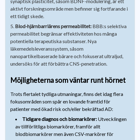
synaptisk plasticitet, såsom BDNF-modulering, är ett
aktivt forskningsområde men befinner sig fortfarande i
ett tidigt skede.
Blod-hjärnbarriärens permeabilitet:
BBB:s selektiva
permeabilitet begränsar effektiviteten hos många
potentiella terapeutiska substanser. Nya
läkemedelsleveranssystem, såsom
nanopartikelbaserade bärare och fokuserat ultraljud,
undersöks för att förbättra CNS-penetration.
Möjligheterna som väntar runt hörnet
Trots flertalet tydliga utmaningar, finns det idag flera
fokusområden som spår en lovande framtid för
patienter med ökad risk och/eller bekräftad AD:
Tidigare diagnos och biomarkörer:
Utvecklingen
av tillförlitliga biomarkörer, framför allt
blodbiomarkörer men även CSV-markörer för