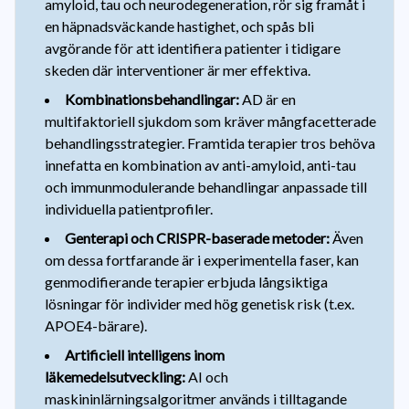
amyloid, tau och neurodegeneration, rör sig framåt i
en häpnadsväckande hastighet, och spås bli
avgörande för att identifiera patienter i tidigare
skeden där interventioner är mer effektiva.
Kombinationsbehandlingar:
AD är en
multifaktoriell sjukdom som kräver mångfacetterade
behandlingsstrategier. Framtida terapier tros behöva
innefatta en kombination av anti-amyloid, anti-tau
och immunmodulerande behandlingar anpassade till
individuella patientprofiler.
Genterapi och CRISPR-baserade metoder:
Även
om dessa fortfarande är i experimentella faser, kan
genmodifierande terapier erbjuda långsiktiga
lösningar för individer med hög genetisk risk (t.ex.
APOE4-bärare).
Artificiell intelligens inom
läkemedelsutveckling:
AI och
maskininlärningsalgoritmer används i tilltagande