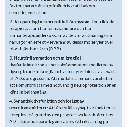
faktor snarare än en primär drivkraft bakom
neurodegeneration.
Tau-patologi och neurofibrillära nystan:
Tau-riktade
terapier, såsom tau-kinashämmare och tau-
immunterapi, undersöks. En av de stora utmaningarna
här utgör en effektiv leverans av dessa molekyler över
blod-hjärnbarriären (BBB).
Neuroinflammation och mikroglial
dysfunktion:
Kronisk neuroinflammation, medierad av
dysreglerade mikroglia och astrocyter, bidrar avsevärt
till AD:s progression. Att modulera immunsvaret utan
att kompromissa med nödvändig neuroprotektion är en
känslig balansgång.
Synaptisk dysfunktion och förlust av
neurotransmittorer:
Att återställa synaptisk funktion är
komplext på grund av den progressiva karaktären hos
AD-relaterad neurodegeneration. Att rikta in sig på