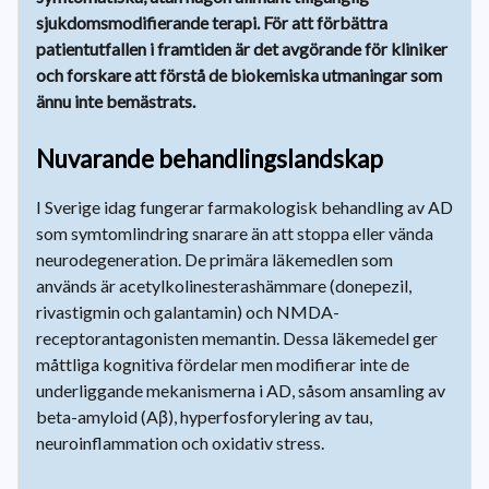
sjukdomsmodifierande terapi. För att förbättra
patientutfallen i framtiden är det avgörande för kliniker
och forskare att förstå de biokemiska utmaningar som
ännu inte bemästrats.
Nuvarande behandlingslandskap
I Sverige idag fungerar farmakologisk behandling av AD
som symtomlindring snarare än att stoppa eller vända
neurodegeneration. De primära läkemedlen som
används är acetylkolinesterashämmare (donepezil,
rivastigmin och galantamin) och NMDA-
receptorantagonisten memantin. Dessa läkemedel ger
måttliga kognitiva fördelar men modifierar inte de
underliggande mekanismerna i AD, såsom ansamling av
beta-amyloid (Aβ), hyperfosforylering av tau,
neuroinflammation och oxidativ stress.