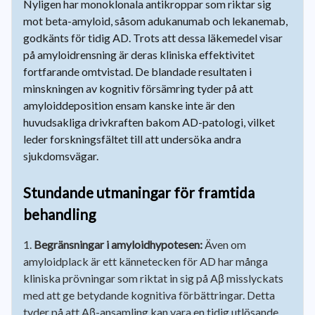
Nyligen har monoklonala antikroppar som riktar sig
mot beta-amyloid, såsom adukanumab och lekanemab,
godkänts för tidig AD. Trots att dessa läkemedel visar
på amyloidrensning är deras kliniska effektivitet
fortfarande omtvistad. De blandade resultaten i
minskningen av kognitiv försämring tyder på att
amyloiddeposition ensam kanske inte är den
huvudsakliga drivkraften bakom AD-patologi, vilket
leder forskningsfältet till att undersöka andra
sjukdomsvägar.
Stundande utmaningar för framtida
behandling
Begränsningar i amyloidhypotesen:
Även om
amyloidplack är ett kännetecken för AD har många
kliniska prövningar som riktat in sig på Aβ misslyckats
med att ge betydande kognitiva förbättringar. Detta
tyder på att Aβ-ansamling kan vara en tidig utlösande