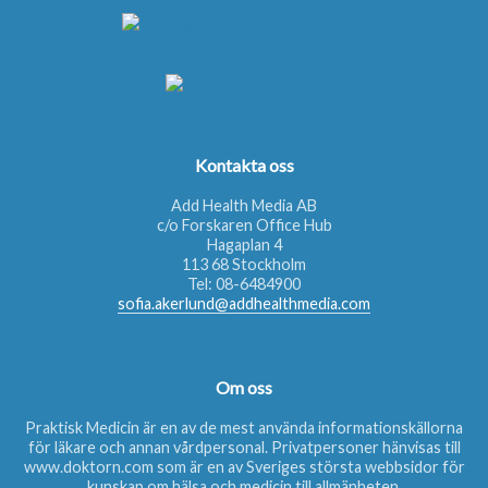
Kontakta oss
Add Health Media AB
c/o Forskaren Office Hub
Hagaplan 4
113 68 Stockholm
Tel:
08-6484900
sofia.akerlund@addhealthmedia.com
Om oss
Praktisk Medicin är en av de mest använda informationskällorna
för läkare och annan vårdpersonal. Privatpersoner hänvisas till
www.doktorn.com
som är en av Sveriges största webbsidor för
kunskap om hälsa och medicin till allmänheten.