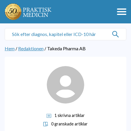
Hem
/
Redaktionen
/
Takeda Pharma AB
1 skrivna artiklar
0 granskade artiklar