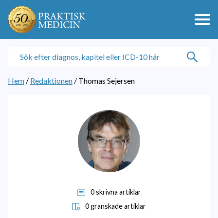
Hem
/
Redaktionen
/
Thomas Sejersen
0 skrivna artiklar
0 granskade artiklar