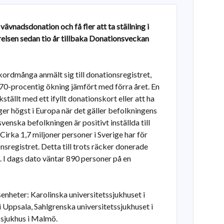
vnadsdonation och få fler att ta ställning i
relsen sedan tio år tillbaka Donationsveckan
ordmånga anmält sig till donationsregistret,
 70-procentig ökning jämfört med förra året. En
kställt med ett ifyllt donationskort eller att ha
ger högst i Europa när det gäller befolkningens
svenska befolkningen är positivt inställda till
 Cirka 1,7 miljoner personer i Sverige har för
nsregistret. Detta till trots räcker donerade
t. I dags dato väntar 890 personer på en
senheter: Karolinska universitetssjukhuset i
Uppsala, Sahlgrenska universitetssjukhuset i
sjukhus i Malmö.