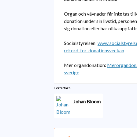
Organ och vävnader
får inte
tas til
donation under sin livstid, persone
sig donation eller har olika uppfattn
Socialstyrelsen:
www.socialstyrelse
rekord-for-donationsveckan
Mer organdonation:
Merorgandona
sverige
Författare
Johan Bloom