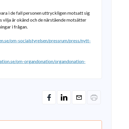
lvara i de fall personen uttryckligen motsatt sig
ns vilja är okänd och de närstående motsätter
ingar i frågan.
n.se/om-socialstyrelsen/pressrum/press/nytt-
tion.se/om-organdonation/organdonation-