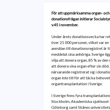
För att uppmärksamma organ- och vä
donationsfrågan initierar Socialsty
v.45 i november.
Under årets donationsvecka har rek
över 21 000 personer, vilket var en
anmälan till donationsregistret är li
meddelat sina anhöriga. Sverige lig
vilja att donera organ, 85 % av den 
att donera sina organ efter sin död.
närvarande registrerat sig i donatio
organ inte till för att täcka behove
organtransplantation i Sverige.
I Sverige finns fyra transplantation
Stockholm, Akademiska sjukhuset i 
Göteborg samt Skånes universitets