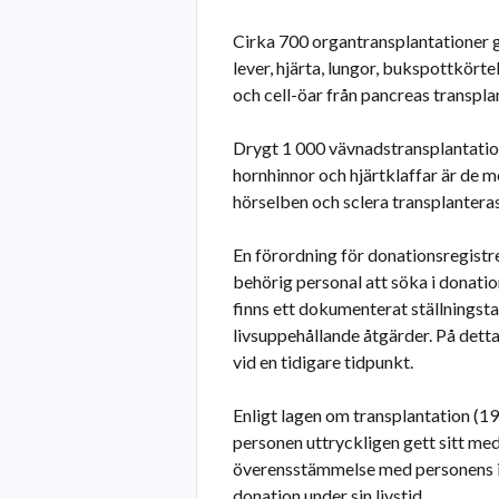
Cirka 700 organtransplantationer ge
lever, hjärta, lungor, bukspottkört
och cell-öar från pancreas transpla
Drygt 1 000 vävnadstransplantation
hornhinnor och hjärtklaffar är de
hörselben och sclera transplanteras
En förordning för donationsregistr
behörig personal att söka i donation
finns ett dokumenterat ställningsta
livsuppehållande åtgärder. På dett
vid en tidigare tidpunkt.
Enligt lagen om transplantation (
personen uttryckligen gett sitt medg
överensstämmelse med personens ins
donation under sin livstid.