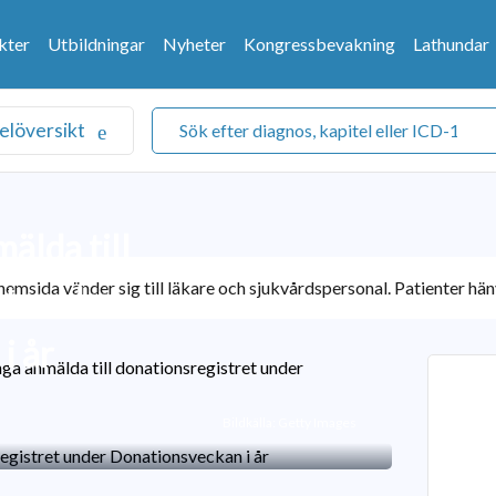
kter
Utbildningar
Nyheter
Kongressbevakning
Lathundar
elöversikt
lda till
emsida vänder sig till läkare och sjukvårdspersonal. Patienter hänv
et under
i år
a anmälda till donationsregistret under
Bildkälla: Getty Images