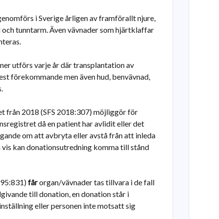
nomförs i Sverige årligen av framförallt njure,
el och tunntarm. Även vävnader som hjärtklaffar
nteras.
er utförs varje år där transplantation av
 mest förekommande men även hud, benvävnad,
.
et från 2018 (SFS 2018:307) möjliggör för
sregistret då en patient har avlidit eller det
gande om att avbryta eller avstå från att inleda
a vis kan donationsutredning komma till stånd
1995:831)
får
organ/vävnader tas tillvara i de fall
ivande till donation, en donation står i
tällning eller personen inte motsatt sig