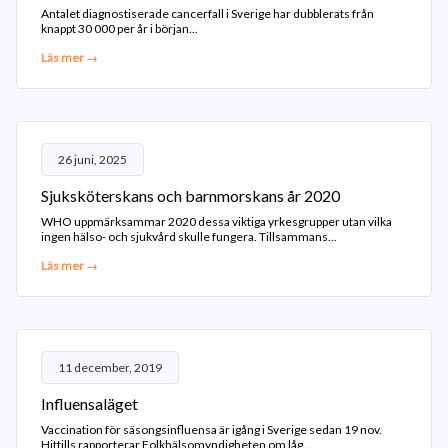
Antalet diagnostiserade cancerfall i Sverige har dubblerats från
knappt 30 000 per år i början...
Läs mer →
26 juni, 2025
Sjuksköterskans och barnmorskans år 2020
WHO uppmärksammar 2020 dessa viktiga yrkesgrupper utan vilka
ingen hälso- och sjukvård skulle fungera. Tillsammans...
Läs mer →
11 december, 2019
Influensaläget
Vaccination för säsongsinfluensa är igång i Sverige sedan 19 nov.
Hittills rapporterar Folkhälsomyndigheten om låg...