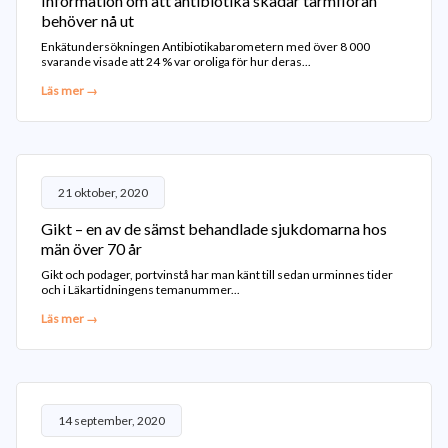
Information om att antibiotika skadar tarmfloran
behöver nå ut
Enkätundersökningen Antibiotikabarometern med över 8 000
svarande visade att 24 % var oroliga för hur deras...
Läs mer →
21 oktober, 2020
Gikt – en av de sämst behandlade sjukdomarna hos
män över 70 år
Gikt och podager, portvinstå har man känt till sedan urminnes tider
och i Läkartidningens temanummer...
Läs mer →
14 september, 2020