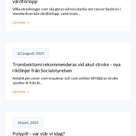
vårdförlopp
Vilka utredningar som ska göras vid misstanke om cancer beskrivs i
standardiserade vårdförlopp, samt inom...
Läs mer →
22 augusti, 2025
Trombektomi rekommenderas vid akut stroke – nya
riktlinjer från Socialstyrelsen
Antalet personer som insjuknar och som avlider till följd av stroke
sjunker år från år...
Läs mer →
26 juni, 2025
Polypill – var står vi idag?