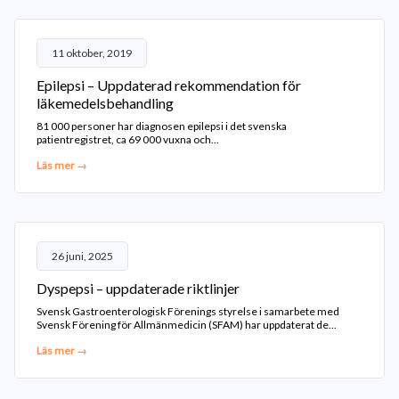
11 oktober, 2019
Epilepsi – Uppdaterad rekommendation för
läkemedelsbehandling
81 000 personer har diagnosen epilepsi i det svenska
patientregistret, ca 69 000 vuxna och...
Läs mer →
26 juni, 2025
Dyspepsi – uppdaterade riktlinjer
Svensk Gastroenterologisk Förenings styrelse i samarbete med
Svensk Förening för Allmänmedicin (SFAM) har uppdaterat de...
Läs mer →