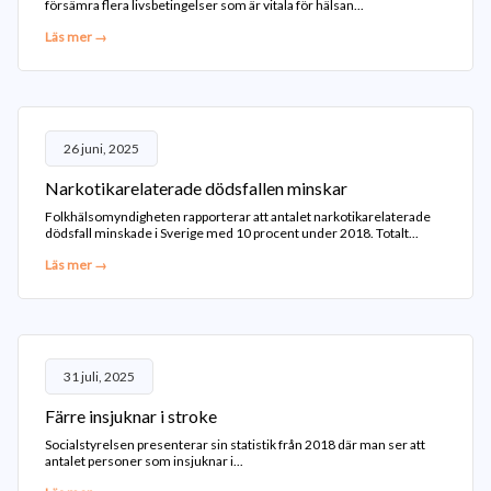
försämra flera livsbetingelser som är vitala för hälsan...
Läs mer →
26 juni, 2025
Narkotikarelaterade dödsfallen minskar
Folkhälsomyndigheten rapporterar att antalet narkotikarelaterade
dödsfall minskade i Sverige med 10 procent under 2018. Totalt...
Läs mer →
31 juli, 2025
Färre insjuknar i stroke
Socialstyrelsen presenterar sin statistik från 2018 där man ser att
antalet personer som insjuknar i...