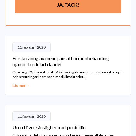
JA, TACK!
11 februari, 2020
Förskrivning av menopausal hormonbehanding
ojämnt fördelad i landet
Omkring 70 procent av alla 47–56-åriga kvinnor har värmevallningar
och svettningar i samband med klimakteriet....
Läs mer →
11 februari, 2020
Utred överkänslighet mot penicillin
Cirka en tiondel av patienter som söker vård anger att de har en