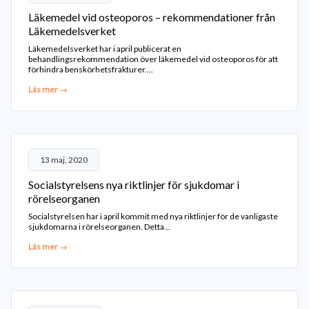
Läkemedel vid osteoporos – rekommendationer från
Läkemedelsverket
Läkemedelsverket har i april publicerat en
behandlingsrekommendation över läkemedel vid osteoporos för att
förhindra benskörhetsfrakturer....
Läs mer →
13 maj, 2020
Socialstyrelsens nya riktlinjer för sjukdomar i
rörelseorganen
Socialstyrelsen har i april kommit med nya riktlinjer för de vanligaste
sjukdomarna i rörelseorganen. Detta...
Läs mer →