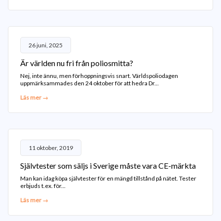
26 juni, 2025
Är världen nu fri från poliosmitta?
Nej, inte ännu, men förhoppningsvis snart. Världspoliodagen
uppmärksammades den 24 oktober för att hedra Dr...
Läs mer →
11 oktober, 2019
Självtester som säljs i Sverige måste vara CE-märkta
Man kan idag köpa självtester för en mängd tillstånd på nätet. Tester
erbjuds t.ex. för...
Läs mer →