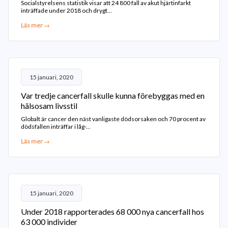
Socialstyrelsens statistik visar att 24 800 fall av akut hjärtinfarkt
inträffade under 2018 och drygt...
Läs mer →
15 januari, 2020
Var tredje cancerfall skulle kunna förebyggas med en
hälsosam livsstil
Globalt är cancer den näst vanligaste dödsorsaken och 70 procent av
dödsfallen inträffar i låg-...
Läs mer →
15 januari, 2020
Under 2018 rapporterades 68 000 nya cancerfall hos
63 000 individer