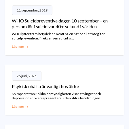
11 september, 2019
WHO Suicidpreventiva dagen 10 september – en
person dör i suicid var 40:e sekund i världen
WHO lyfter fram betydelsen av att ha en nationell strategi för
suicidprevention. Frekvensen suicid är...
Läs mer →
26 juni, 2025
Psykisk ohälsa är vanligt hos äldre
Ny rapport från Folkhälsomyndigheten visar att ångest och
depression är överrepresenterat i den äldre befolkningen....
Läs mer →