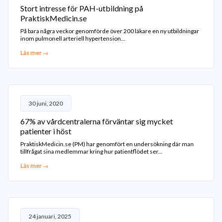
Stort intresse för PAH-utbildning på
PraktiskMedicin.se
På bara några veckor genomförde över 200 läkare en ny utbildningar
inom pulmonell arteriell hypertension...
Läs mer →
30 juni, 2020
67% av vårdcentralerna förväntar sig mycket
patienter i höst
PraktiskMedicin.se (PM) har genomfört en undersökning där man
tillfrågat sina medlemmar kring hur patientflödet ser...
Läs mer →
24 januari, 2025