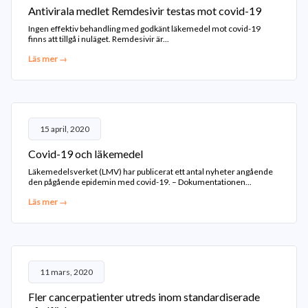
Antivirala medlet Remdesivir testas mot covid-19
Ingen effektiv behandling med godkänt läkemedel mot covid-19
finns att tillgå i nuläget. Remdesivir är...
Läs mer →
15 april, 2020
Covid-19 och läkemedel
Läkemedelsverket (LMV) har publicerat ett antal nyheter angående
den pågående epidemin med covid-19. – Dokumentationen...
Läs mer →
11 mars, 2020
Fler cancerpatienter utreds inom standardiserade