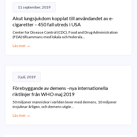
11 september, 2019
Akut lungsjukdom kopplat till användandet av e-
cigaretter – 450 fall utreds i USA
Center for Disease Control (CDC), Food and Drug Administration
(FDA) tillsammans med lokala och federala...
Läs mer →
3 juli, 2019
Förebyggande av demens –nya internationella
riktlinjer från WHO maj 2019
50 miljoner människor i världen lever med demens, 10 miljoner
insjuknar årligen, och demens utgör...
Läs mer →