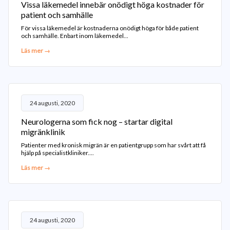
Vissa läkemedel innebär onödigt höga kostnader för
patient och samhälle
För vissa läkemedel är kostnaderna onödigt höga för både patient
och samhälle. Enbart inom läkemedel...
Läs mer →
24 augusti, 2020
Neurologerna som fick nog – startar digital
migränklinik
Patienter med kronisk migrän är en patientgrupp som har svårt att få
hjälp på specialistkliniker....
Läs mer →
24 augusti, 2020