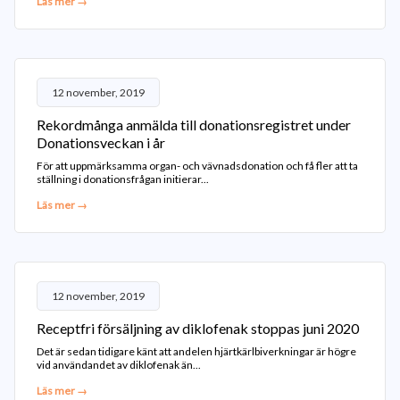
Läs mer →
12 november, 2019
Rekordmånga anmälda till donationsregistret under
Donationsveckan i år
För att uppmärksamma organ- och vävnadsdonation och få fler att ta
ställning i donationsfrågan initierar...
Läs mer →
12 november, 2019
Receptfri försäljning av diklofenak stoppas juni 2020
Det är sedan tidigare känt att andelen hjärtkärlbiverkningar är högre
vid användandet av diklofenak än...
Läs mer →