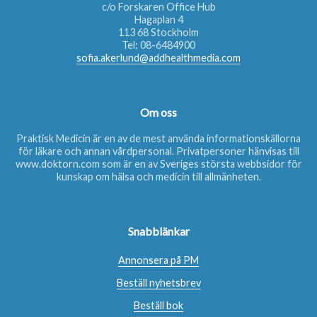
c/o Forskaren Office Hub
Hagaplan 4
113 68 Stockholm
Tel:
08-6484900
sofia.akerlund@addhealthmedia.com
Om oss
Praktisk Medicin är en av de mest använda informationskällorna
för läkare och annan vårdpersonal. Privatpersoner hänvisas till
www.doktorn.com
som är en av Sveriges största webbsidor för
kunskap om hälsa och medicin till allmänheten.
Snabblänkar
Annonsera på PM
Beställ nyhetsbrev
Beställ bok