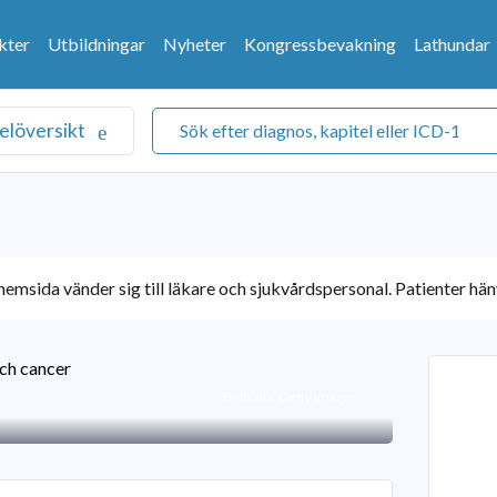
kter
Utbildningar
Nyheter
Kongressbevakning
Lathundar
elöversikt
emsida vänder sig till läkare och sjukvårdspersonal. Patienter hänv
cer
ch cancer
Bildkälla: Getty Images