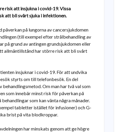
e risk att insjukna i covid-19. Vissa
 att bli svårt sjuka i infektionen.
med påverkan på lungorna av cancersjukdomen
ndlingen (till exempel efter strålbehandling av
ar på grund av antingen grundsjukdomen eller
allmäntillstånd har större risk att bli svårt
ienten insjuknar i covid-19. För att undvika
esök styrts om till telefonbesök. En del
 av behandlingsmetod. Om man har två val som
den som innebär minst risk för påverkan på
å behandlingar som kan vänta några månader.
xempel tabletter istället för infusioner) och G-
ika brist på vita blodkroppar.
avdelningen har minskats genom att ge högre