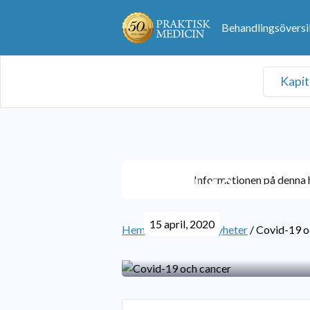
Behandlingsöversi
Kapit
Informationen på denna h
Covid-19 och can
15 april, 2020
Hem
/
Medicinska nyheter
/
Covid-19 o