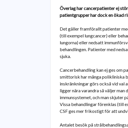
Överlag har cancerpatienter ej störr
patientgrupper har dock en ökad risk
Det gäller framförallt patienter 
(till exempel lungcancer) eller beha
lungorna) eller nedsatt immunförsv
behandlingen. Patienter med nedsatt 
sjuka.
Cancerbehandling kan ej ges om pat
smittorisk har många polikliniska b
inskränkningar görs också vid val
ligger nära varandra så väljer man 
immunsystemet, och man skjuter p
Vissa behandlingar förenklas (till e
CSF ges mer frikostigt för att undv
Antalet besök på strålbehandlings