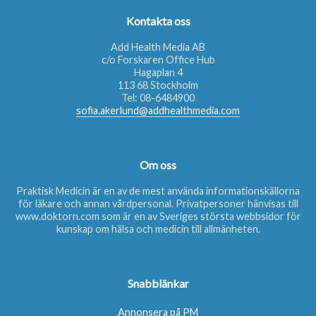
Kontakta oss
Add Health Media AB
c/o Forskaren Office Hub
Hagaplan 4
113 68 Stockholm
Tel:
08-6484900
sofia.akerlund@addhealthmedia.com
Om oss
Praktisk Medicin är en av de mest använda informationskällorna
för läkare och annan vårdpersonal. Privatpersoner hänvisas till
www.doktorn.com
som är en av Sveriges största webbsidor för
kunskap om hälsa och medicin till allmänheten.
Snabblänkar
Annonsera på PM