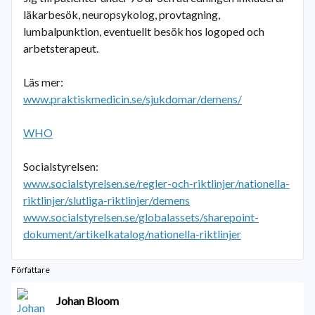
läkarbesök, neuropsykolog, provtagning,
lumbalpunktion, eventuellt besök hos logoped och
arbetsterapeut.
Läs mer:
www.praktiskmedicin.se/sjukdomar/demens/
WHO
Socialstyrelsen:
www.socialstyrelsen.se/regler-och-riktlinjer/nationella-
riktlinjer/slutliga-riktlinjer/demens
www.socialstyrelsen.se/globalassets/sharepoint-
dokument/artikelkatalog/nationella-riktlinjer
Författare
Johan Bloom