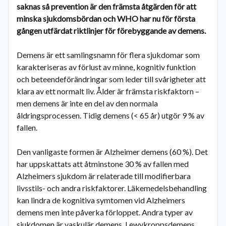
saknas så prevention är den främsta åtgärden för att
minska sjukdomsbördan och WHO har nu för första
gången utfärdat riktlinjer för förebyggande av demens.
Demens är ett samlingsnamn för flera sjukdomar som
karakteriseras av förlust av minne, kognitiv funktion
och beteendeförändringar som leder till svårigheter att
klara av ett normalt liv. Ålder är främsta riskfaktorn –
men demens är inte en del av den normala
åldringsprocessen. Tidig demens (< 65 år) utgör 9 % av
fallen.
Den vanligaste formen är Alzheimer demens (60 %). Det
har uppskattats att åtminstone 30 % av fallen med
Alzheimers sjukdom är relaterade till modifierbara
livsstils- och andra riskfaktorer. Läkemedelsbehandling
kan lindra de kognitiva symtomen vid Alzheimers
demens men inte påverka förloppet. Andra typer av
sjukdomen är vaskulär demens, Lewykroppsdemens,