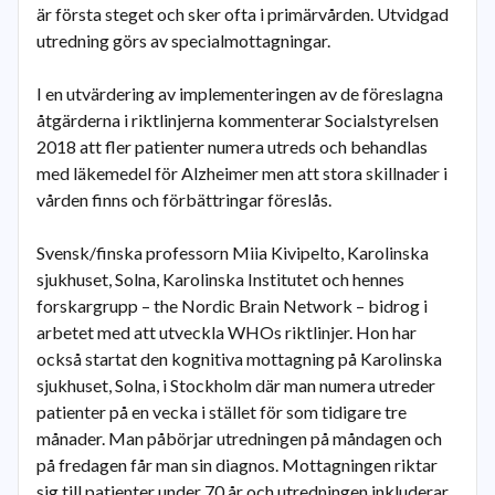
är första steget och sker ofta i primärvården. Utvidgad
utredning görs av specialmottagningar.
I en utvärdering av implementeringen av de föreslagna
åtgärderna i riktlinjerna kommenterar Socialstyrelsen
2018 att fler patienter numera utreds och behandlas
med läkemedel för Alzheimer men att stora skillnader i
vården finns och förbättringar föreslås.
Svensk/finska professorn Miia Kivipelto, Karolinska
sjukhuset, Solna, Karolinska Institutet och hennes
forskargrupp – the Nordic Brain Network – bidrog i
arbetet med att utveckla WHOs riktlinjer. Hon har
också startat den kognitiva mottagning på Karolinska
sjukhuset, Solna, i Stockholm där man numera utreder
patienter på en vecka i stället för som tidigare tre
månader. Man påbörjar utredningen på måndagen och
på fredagen får man sin diagnos. Mottagningen riktar
sig till patienter under 70 år och utredningen inkluderar