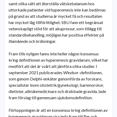
samt olika sätt att återställa vätskebalansen hos
uttorkade patienter vid hyperemesis inte kan bedömas
på grund av att studierna är mycket få och resultaten
har mycket låg tillförlitlighet. SBU fann ett begränsat
vetenskapligt stöd för att akupressur, som tillägg till
standardbehandling, möjligen har positiva effekter på
illamående och kräkningar.
Fram tills nyligen fanns inte heller någon konsensus
kring definitionen av hyperemesis gravidarum, vilket har
medfört att det är svårt att jämföra olika studier. I
september 2021 publicerades Windsor-definitionen,
som genom Delphi-enkäter genomförda av forskare,
specialister inom obstetrik/gynekologi, barnmorskor,
dietister, allmänmedicinare och drabbade gravida, lade
fram förslag till gemensam sjukdomsdefinition.
Förhoppningen är att en konsensus kring definitionen av
hyperemesis gravidarum ska leda fram till fler och