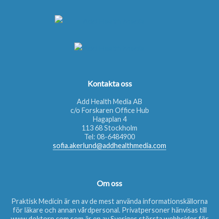
Kontakta oss
Add Health Media AB
c/o Forskaren Office Hub
Hagaplan 4
113 68 Stockholm
Tel:
08-6484900
sofia.akerlund@addhealthmedia.com
Om oss
Praktisk Medicin är en av de mest använda informationskällorna
för läkare och annan vårdpersonal. Privatpersoner hänvisas till
www.doktorn.com
som är en av Sveriges största webbsidor för