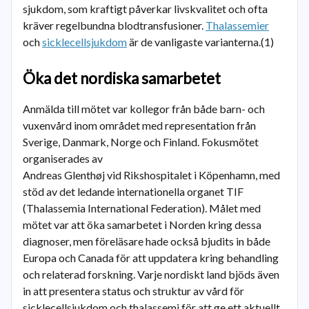
sjukdom, som kraftigt påverkar livskvalitet och ofta
kräver regelbundna blodtransfusioner.
Thalassemier
och
sicklecellsjukdom
är de vanligaste varianterna.(1)
Öka det nordiska samarbetet
Anmälda till mötet var kollegor från både barn- och
vuxenvård inom området med representation från
Sverige, Danmark, Norge och Finland. Fokusmötet
organiserades av
Andreas Glenthøj vid Rikshospitalet i Köpenhamn, med
stöd av det ledande internationella organet TIF
(Thalassemia International Federation). Målet med
mötet var att öka samarbetet i Norden kring dessa
diagnoser, men föreläsare hade också bjudits in både
Europa och Canada för att uppdatera kring behandling
och relaterad forskning. Varje nordiskt land bjöds även
in att presentera status och struktur av vård för
sicklecellsjukdom och thalassemi för att ge ett aktuellt