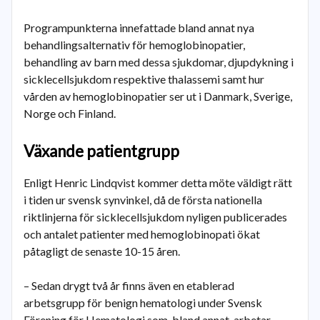
Programpunkterna innefattade bland annat nya
behandlingsalternativ för hemoglobinopatier,
behandling av barn med dessa sjukdomar, djupdykning i
sicklecellsjukdom respektive thalassemi samt hur
vården av hemoglobinopatier ser ut i Danmark, Sverige,
Norge och Finland.
Växande patientgrupp
Enligt Henric Lindqvist kommer detta möte väldigt rätt
i tiden ur svensk synvinkel, då de första nationella
riktlinjerna för sicklecellsjukdom nyligen publicerades
och antalet patienter med hemoglobinopati ökat
påtagligt de senaste 10-15 åren.
– Sedan drygt två år finns även en etablerad
arbetsgrupp för benign hematologi under Svensk
Förening för Hematologi som, bland annat, arbetar