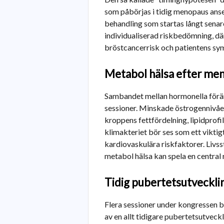
som påbörjas i tidig menopaus anses
behandling som startas långt senare
individualiserad riskbedömning, dä
bröstcancerrisk och patientens sy
Metabol hälsa efter me
Sambandet mellan hormonella förän
sessioner. Minskade östrogennivåe
kroppens fettfördelning, lipidprofi
klimakteriet bör ses som ett viktigt
kardiovaskulära riskfaktorer. Livss
metabol hälsa kan spela en central ro
Tidig pubertetsutveckli
Flera sessioner under kongressen 
av en allt tidigare pubertetsutveck