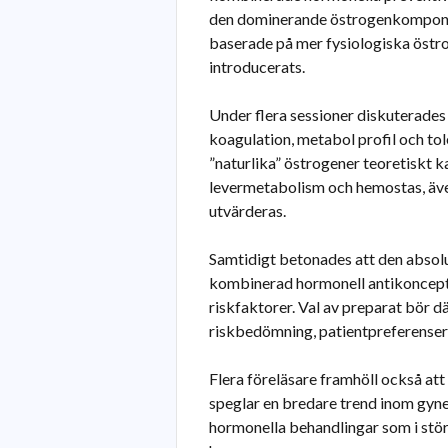
den dominerande östrogenkomponen
baserade på mer fysiologiska östro
introducerats.
Under flera sessioner diskuterades
koagulation, metabol profil och tol
”naturlika” östrogener teoretiskt
levermetabolism och hemostas, äve
utvärderas.
Samtidigt betonades att den absol
kombinerad hormonell antikonceptio
riskfaktorer. Val av preparat bör dä
riskbedömning, patientpreferenser 
Flera föreläsare framhöll också a
speglar en bredare trend inom gyne
hormonella behandlingar som i stör