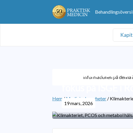
Behandlingsöversi
Kapit
Klimakteriet, PCO
Informationen på denna h
fokus på ISGE i 
Hem
/
Medicinska nyheter
/
Klimakterie
19 mars, 2026