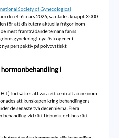
rnational Society of Gynecological
 Rom den 4–6 mars 2026, samlades knappt 3 000
den för att diskutera aktuella frågor inom
d de mest framträdande temana fanns
domsgynekologi, nya östrogener i
 nya perspektiv på polycystiskt
v hormonbehandling i
) fortsätter att vara ett centralt ämne inom
tonades att kunskapen kring behandlingens
nder de senaste två decennierna. Flera
 in behandling vid rätt tidpunkt och hos rätt
 diskuterades återkommande, där behandling