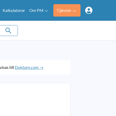
Kalkylatorer
Om PM
Tjänster
isas till
Doktorn.com →