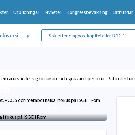
kter
Utbildningar
Nyheter
Kongressbevakning
Lathundar
elöversikt
S och metabol hälsa i
emsida vänder sig till läkare och sjukvårdspersonal. Patienter hänv
Rom
t, PCOS och metabol hälsa i fokus på ISGE i Rom
Bildkälla: Rebecka Kaplan Sturk