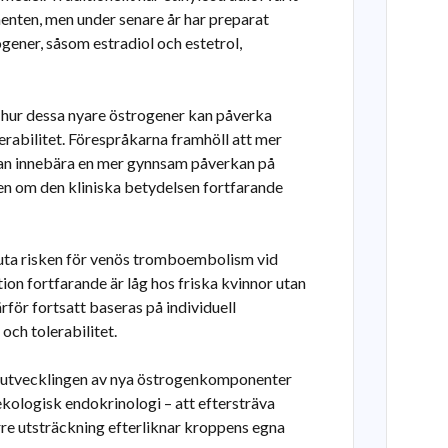
ten, men under senare år har preparat
gener, såsom estradiol och estetrol,
 hur dessa nyare östrogener kan påverka
erabilitet. Förespråkarna framhöll att mer
 kan innebära en mer gynnsam påverkan på
n om den kliniska betydelsen fortfarande
uta risken för venös tromboembolism vid
n fortfarande är låg hos friska kvinnor utan
rför fortsatt baseras på individuell
och tolerabilitet.
tt utvecklingen av nya östrogenkomponenter
kologisk endokrinologi – att eftersträva
re utsträckning efterliknar kroppens egna