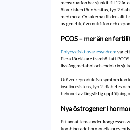
menstruation har sjunkit till 12 år,
ökar risken för obesitas, typ 2 dia
med mera. Orsakerna till den allt 
av genetik, övernutrition och exp
PCOS – mer än en fertil
Polycystiskt ovariesyndrom
var et
Flera föreläsare framhöll att PCOS 
livslång metabol och endokrin sjuk
Utöver reproduktiva symtom kan k
insulinresistens, typ 2-diabetes o
behovet av långsiktig uppföljning o
Nya östrogener i hormon
Ett annat tema under kongressen v
kombinerade hormonella preventivme