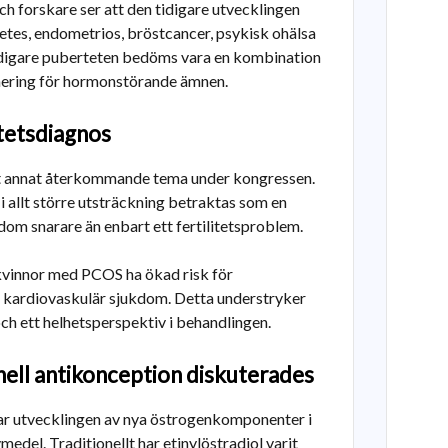
 och forskare ser att den tidigare utvecklingen
betes, endometrios, bröstcancer, psykisk ohälsa
tidigare puberteten bedöms vara en kombination
onering för hormonstörande ämnen.
itetsdiagnos
t annat återkommande tema under kongressen.
i allt större utsträckning betraktas som en
dom snarare än enbart ett fertilitetsproblem.
vinnor med PCOS ha ökad risk för
ch kardiovaskulär sjukdom. Detta understryker
ch ett helhetsperspektiv i behandlingen.
ell antikonception diskuterades
ar utvecklingen av nya östrogenkomponenter i
del. Traditionellt har etinylöstradiol varit