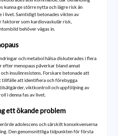
 kunna ge större nytta och lägre risk än
 i livet. Samtidigt betonades vikten av
r faktorer som kardiovaskulär risk,
mtombild behöver vägas in.
nopaus
dringar och metabol hälsa diskuterades i flera
r efter menopaus påverkar bland annat
l och insulinresistens. Forskare betonade att
 tillfälle att identifiera och förebygga
tilsåtgärder, viktkontroll och uppföljning av
ll i denna fas av livet.
ng ett ökande problem
berörde adolescens och särskilt konsekvenserna
ling. Den genomsnittliga tidpunkten för första