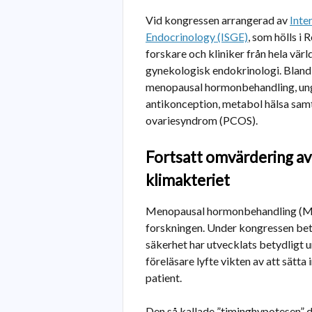
Vid kongressen arrangerad av
Inte
Endocrinology (ISGE)
, som hölls i
forskare och kliniker från hela värl
gynekologisk endokrinologi. Blan
menopausal hormonbehandling, ung
antikonception, metabol hälsa samt
ovariesyndrom (PCOS).
Fortsatt omvärdering a
klimakteriet
Menopausal hormonbehandling (MHT
forskningen. Under kongressen be
säkerhet har utvecklats betydligt u
föreläsare lyfte vikten av att sätta
patient.
Den så kallade ”timinghypotesen”