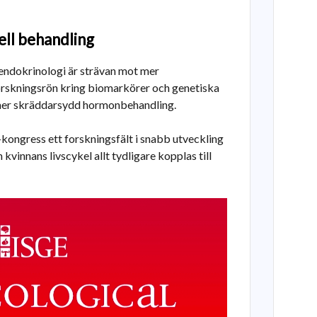
ell behandling
 endokrinologi är strävan mot mer
forskningsrön kring biomarkörer och genetiska
l mer skräddarsydd hormonbehandling.
ongress ett forskningsfält i snabb utveckling
vinnans livscykel allt tydligare kopplas till