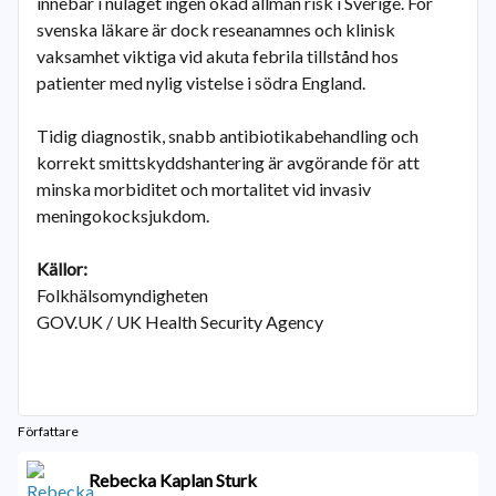
innebär i nuläget ingen ökad allmän risk i Sverige. För
svenska läkare är dock reseanamnes och klinisk
vaksamhet viktiga vid akuta febrila tillstånd hos
patienter med nylig vistelse i södra England.
Tidig diagnostik, snabb antibiotikabehandling och
korrekt smittskyddshantering är avgörande för att
minska morbiditet och mortalitet vid invasiv
meningokocksjukdom.
Källor:
Folkhälsomyndigheten
GOV.UK / UK Health Security Agency
Författare
Rebecka Kaplan Sturk