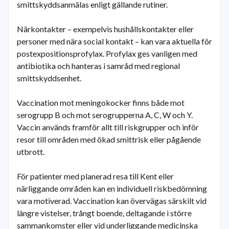
smittskyddsanmälas enligt gällande rutiner.
Närkontakter – exempelvis hushållskontakter eller
personer med nära social kontakt – kan vara aktuella för
postexpositionsprofylax. Profylax ges vanligen med
antibiotika och hanteras i samråd med regional
smittskyddsenhet.
Vaccination mot meningokocker finns både mot
serogrupp B och mot serogrupperna A, C, W och Y.
Vaccin används framför allt till riskgrupper och inför
resor till områden med ökad smittrisk eller pågående
utbrott.
För patienter med planerad resa till Kent eller
närliggande områden kan en individuell riskbedömning
vara motiverad. Vaccination kan övervägas särskilt vid
längre vistelser, trångt boende, deltagande i större
sammankomster eller vid underliggande medicinska