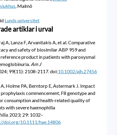
ssjukhus
, Malmö
vid
Lunds universitet
ade artiklar i urval
aj A
,
Lanza F
,
Arvanitakis A
, et al.
Comparative
ficacy and safety of biosimilar ABP 959 and
reference product in patients with paroxysmal
hemoglobinuria
.
Am J
024
;
99
(
11
):
2108
-
2117
. doi:
10.1002/ajh.27456
 A
,
Holme PA
,
Berntorp E
,
Astermark J
.
Impact
of prophylaxis commencement, F8 genotype and
or consumption and health-related quality of
ents with severe haemophilia
ilia
.
2023
;
29
:
1032
–
://doi.org/10.1111/hae.14806