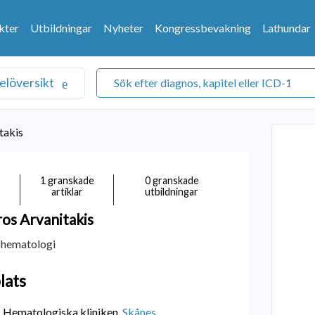
kter
Utbildningar
Nyheter
Kongressbevakning
Lathundar
elöversikt
takis
1 granskade
0 granskade
artiklar
utbildningar
ros
Arvanitakis
 hematologi
lats
 Hematologiska kliniken,
Skånes