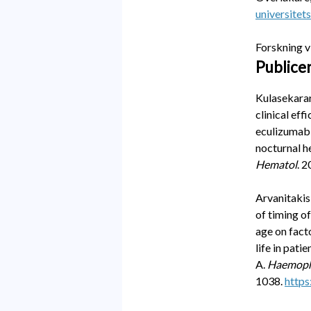
universitet
Forskning 
Publicer
Kulasekarar
clinical ef
eculizumab 
nocturnal 
Hematol
.
2
Arvanitakis
of timing 
age on fact
life in pati
A
.
Haemoph
1038
.
https