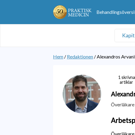
Behandlingsöversi
Kapit
Hem
/
Redaktionen
/
Alexandros Arvani
1 skrivna
artiklar
Alexand
Överläkare
Arbetsp
Överläkare,