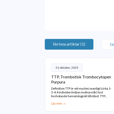
Skrivna artiklar (1)
Gr
31 oktober, 2025
TTP, Trombotisk Trombocytopen
Purpura
Definition TTP är ett mycket ovanligt (cirka 1-
5-4,4 individer/miljon invånare/år) fast
livshotande hematologiskt tillstånd. TTP...
Läs mer →