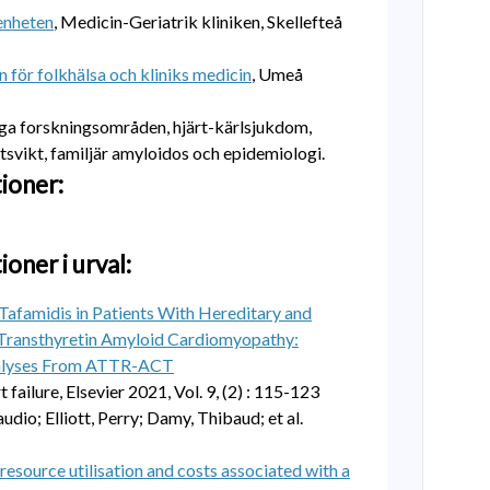
enheten
, Medicin-Geriatrik kliniken, Skellefteå
n för folkhälsa och kliniks medicin
, Umeå
ga forskningsområden, hjärt-kärlsjukdom,
rtsvikt, familjär amyloidos och epidemiologi.
ioner:
ioner i urval:
 Tafamidis in Patients With Hereditary and
Transthyretin Amyloid Cardiomyopathy:
alyses From ATTR-ACT
failure, Elsevier 2021, Vol. 9, (2) : 115-123
udio; Elliott, Perry; Damy, Thibaud; et al.
resource utilisation and costs associated with a