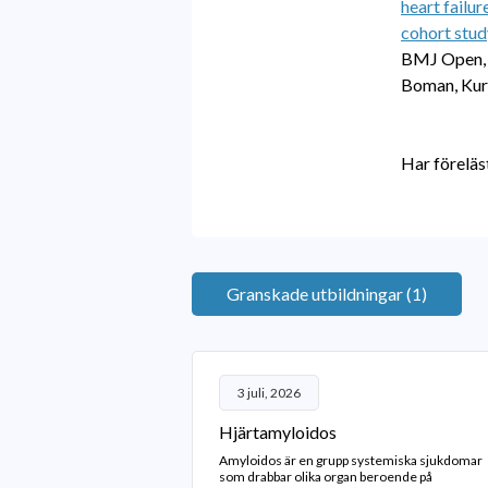
heart failu
cohort stud
BMJ Open, B
Boman, Kurt
Har föreläs
Granskade utbildningar (1)
3 juli, 2026
Hjärtamyloidos
Amyloidos är en grupp systemiska sjukdomar
som drabbar olika organ beroende på