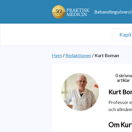
Behandlingsöversi
Kapit
Hem
/
Redaktionen
/
Kurt Boman
0 skrivna
artiklar
Kurt
Bo
Professor em
och allmänm
Om Kur