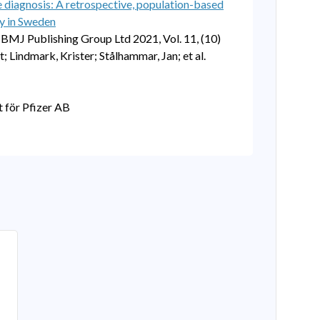
re diagnosis: A retrospective, population-based
y in Sweden
MJ Publishing Group Ltd 2021, Vol. 11, (10)
; Lindmark, Krister; Stålhammar, Jan; et al.
t för Pfizer AB