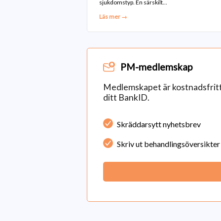
sjukdomstyp. En särskilt...
Läs mer →
PM-medlemskap
Medlemskapet är kostnadsfritt 
ditt BankID.
Skräddarsytt nyhetsbrev
Skriv ut behandlingsöversikter