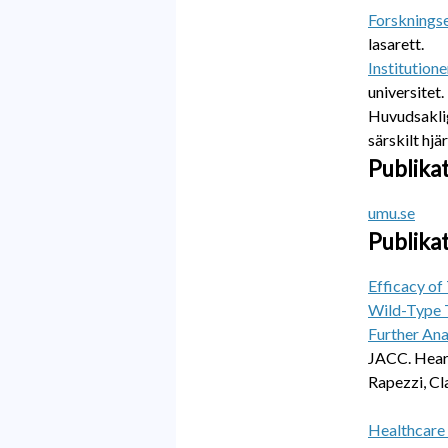
Forsknings
lasarett.
Institutione
universitet.
Huvudsakli
särskilt hjä
Publikat
umu.se
Publikat
Efficacy of
Wild-Type 
Further An
JACC. Heart 
Rapezzi, Cla
Healthcare 