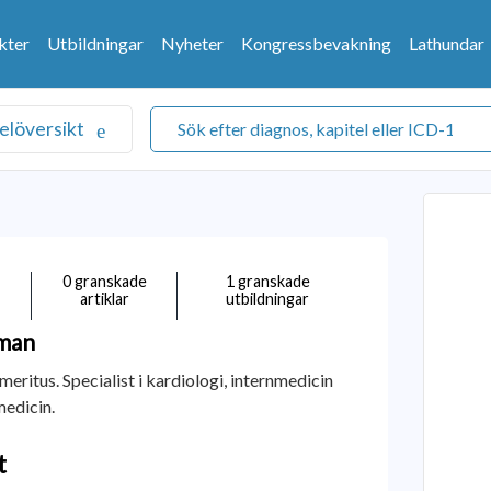
kter
Utbildningar
Nyheter
Kongressbevakning
Lathundar
elöversikt
0 granskade
1 granskade
artiklar
utbildningar
man
eritus. Specialist i kardiologi, internmedicin
edicin.
t