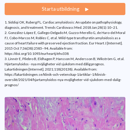
Starta utbildning
1. Siddiqi OK, Ruberg FL. Cardiac amyloidosis: An update on pathophysiology,
diagnosis, and treatment. Trends Cardiovasc Med. 2018 Jan;28(1):10–21.
2. González-López E, Gallego-Delgado M, Guzzo-Merello G, de Haro-del Moral
FJ, Cobo-Marcos M, Robles C, et al. Wild-type transthyretin amyloidosis as a
cause of heart failure with preserved ejection fraction. Eur Heart J [Internet].
2015 Oct 7;36(38):2585–94. Available from:
https://doi.org/10.1093/eurheartj/ehv338
3. Linnér E, Pilebro B, Eldhagen P, Hansson M, Andersson B, Wikström G, et al.
Hjärtamyloidos - nya möjligheter vid sjukdom med dålig prognos.
Lakartidningen [Internet]. 2021;118(20138). Available from:
https://lakartidningen.se/klinik-och-vetenskap-1/artiklar-1/klinisk-
oversikt/2021/04/hjartamyloidos-nya-mojligheter-vid-sjukdom-med-dalig-
prognos/