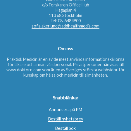
c/o Forskaren Office Hub
Hagaplan 4
113 68 Stockholm
Tel:
08-6484900
sofia.akerlund@addhealthmedia.com
Om oss
Praktisk Medicin är en av de mest använda informationskällorna
för läkare och annan vårdpersonal. Privatpersoner hänvisas till
www.doktorn.com
som är en av Sveriges största webbsidor för
kunskap om hälsa och medicin till allmänheten.
Snabblänkar
Annonsera på PM
Beställ nyhetsbrev
Beställ bok