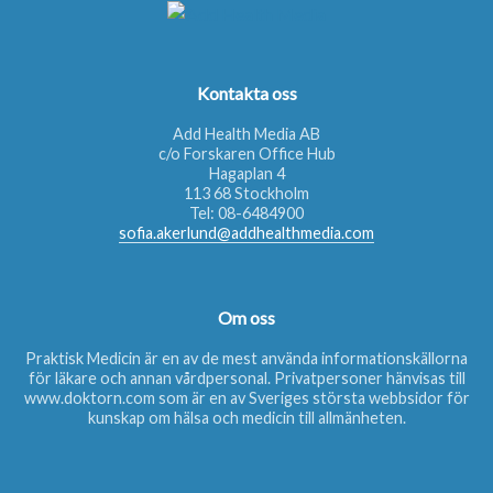
Kontakta oss
Add Health Media AB
c/o Forskaren Office Hub
Hagaplan 4
113 68 Stockholm
Tel:
08-6484900
sofia.akerlund@addhealthmedia.com
Om oss
Praktisk Medicin är en av de mest använda informationskällorna
för läkare och annan vårdpersonal. Privatpersoner hänvisas till
www.doktorn.com
som är en av Sveriges största webbsidor för
kunskap om hälsa och medicin till allmänheten.