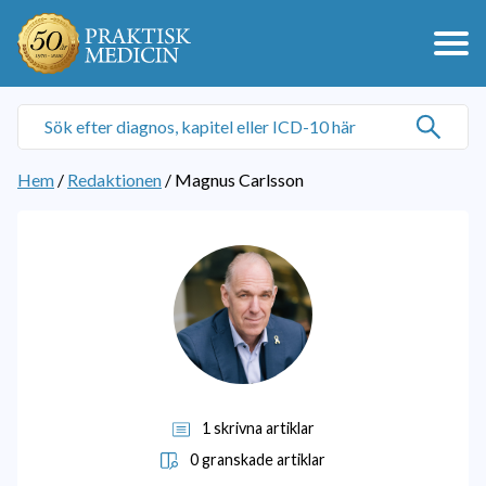
Hem
/
Redaktionen
/
Magnus Carlsson
1 skrivna artiklar
0 granskade artiklar