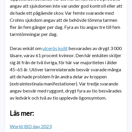
angav att sjukdomen inte var under god kontroll eller att
de hade ett pågående skov. Var femte svarande med
Crohns sjukdom angav att de behövde tömma tarmen
fler än fem gånger per dag. Fyra av tio angav tre till fem
tarmtömningar per dag.
Deras enkät om
ulcerös kolit
besvarades av drygt 3 000
läsare, varav 61 procent kvinnor. Den här enkäten skiljer
sig åt från de två övriga, för här var majoriteten i ålder
45–65 år. Utöver tarmrelaterade besvär svarade många
att de hade problem från andra delar av kroppen
(extraintestinala manifestationer). Var tredje svarande
angav besvär med ryggont, drygt fyra av tio besvärades
av ledvärk och två av tio upplevde ögonsymtom.
Läs mer:
World IBD day 2023