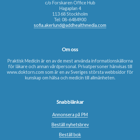
c/o Forskaren Office Hub
Hagaplan 4
113 68 Stockholm
Tel:
08-6484900
sofia.akerlund@addhealthmedia.com
Om oss
Praktisk Medicin är en av de mest använda informationskällorna
för läkare och annan vårdpersonal. Privatpersoner hänvisas till
www.doktorn.com
som är en av Sveriges största webbsidor för
kunskap om hälsa och medicin till allmänheten.
Snabblänkar
Annonsera på PM
Beställ nyhetsbrev
Beställ bok