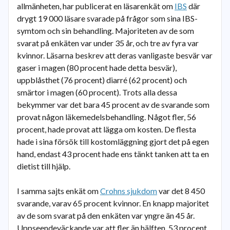
allmänheten, har publicerat en läsarenkät om
IBS
där
drygt 19 000 läsare svarade på frågor som sina IBS-
symtom och sin behandling. Majoriteten av de som
svarat på enkäten var under 35 år, och tre av fyra var
kvinnor. Läsarna beskrev att deras vanligaste besvär var
gaser i magen (80 procent hade detta besvär),
uppblåsthet (76 procent) diarré (62 procent) och
smärtor i magen (60 procent). Trots alla dessa
bekymmer var det bara 45 procent av de svarande som
provat någon läkemedelsbehandling. Något fler, 56
procent, hade provat att lägga om kosten. De flesta
hade i sina försök till kostomläggning gjort det på egen
hand, endast 43 procent hade ens tänkt tanken att ta en
dietist till hjälp.
I samma sajts enkät om
Crohns sjukdom
var det 8 450
svarande, varav 65 procent kvinnor. En knapp majoritet
av de som svarat på den enkäten var yngre än 45 år.
Uppseendeväckande var att fler än hälften, 53 procent,