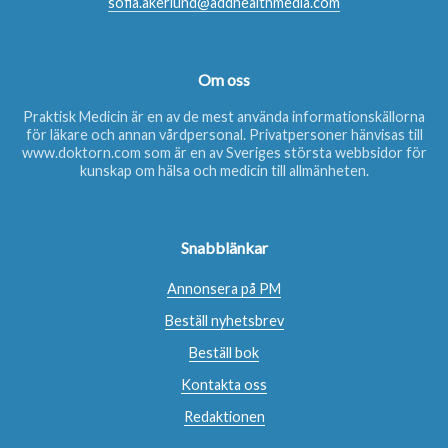
sofia.akerlund@addhealthmedia.com
Om oss
Praktisk Medicin är en av de mest använda informationskällorna
för läkare och annan vårdpersonal. Privatpersoner hänvisas till
www.doktorn.com
som är en av Sveriges största webbsidor för
kunskap om hälsa och medicin till allmänheten.
Snabblänkar
Annonsera på PM
Beställ nyhetsbrev
Beställ bok
Kontakta oss
Redaktionen