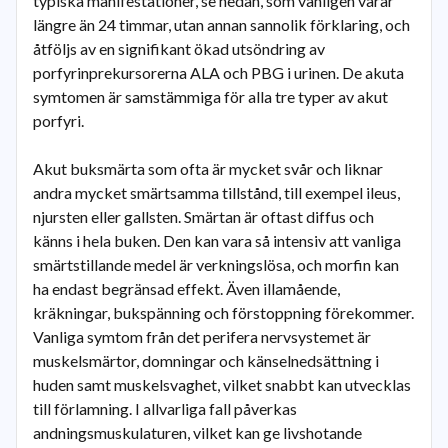
typiska manifestationer, se nedan, som vanligen varar
längre än 24 timmar, utan annan sannolik förklaring, och
åtföljs av en signifikant ökad utsöndring av
porfyrinprekursorerna ALA och PBG i urinen. De akuta
symtomen är samstämmiga för alla tre typer av akut
porfyri.
Akut buksmärta som ofta är mycket svår och liknar
andra mycket smärtsamma tillstånd, till exempel ileus,
njursten eller gallsten. Smärtan är oftast diffus och
känns i hela buken. Den kan vara så intensiv att vanliga
smärtstillande medel är verkningslösa, och morfin kan
ha endast begränsad effekt. Även illamående,
kräkningar, bukspänning och förstoppning förekommer.
Vanliga symtom från det perifera nervsystemet är
muskelsmärtor, domningar och känselnedsättning i
huden samt muskelsvaghet, vilket snabbt kan utvecklas
till förlamning. I allvarliga fall påverkas
andningsmuskulaturen, vilket kan ge livshotande