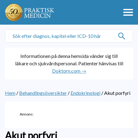
Informationen på denna hemsida vänder sig till
läkare och sjukvårdspersonal. Patienter hänvisas till
Doktorn.com →
Hem
/
Behandlingsöversikter
/
Endokrinologi
/
Akut porfyri
Annons:
Akut porfyri