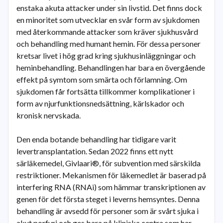
enstaka akuta attacker under sin livstid. Det finns dock
en minoritet som utvecklar en svår form av sjukdomen
med återkommande attacker som kräver sjukhusvård
och behandling med humant hemin. För dessa personer
kretsar livet i hög grad kring sjukhusinläggningar och
heminbehandling. Behandlingen har bara en övergående
effekt på symtom som smärta och förlamning. Om
sjukdomen får fortsätta tillkommer komplikationer i
form av njurfunktionsnedsättning, kärlskador och
kronisk nervskada.
Den enda botande behandling har tidigare varit
levertransplantation. Sedan 2022 finns ett nytt
särläkemedel, Givlaari®, för subvention med särskilda
restriktioner. Mekanismen för läkemedlet är baserad på
interfering RNA (RNAi) som hämmar transkriptionen av
genen för det första steget i leverns hemsyntes. Denna
behandling är avsedd för personer som är svårt sjuka i
akut porfyri och ges bara på kliniska centra som har