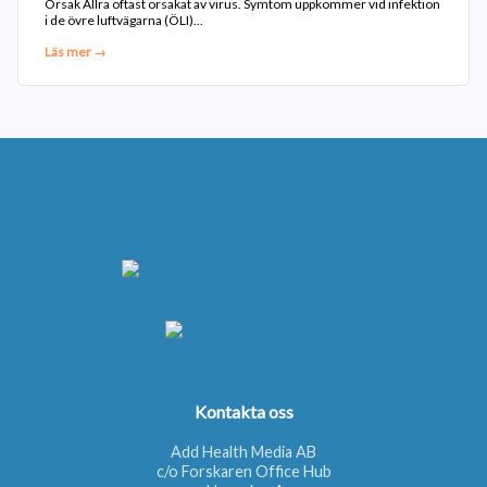
Orsak Allra oftast orsakat av virus. Symtom uppkommer vid infektion
i de övre luftvägarna (ÖLI)...
Läs mer →
Kontakta oss
Add Health Media AB
c/o Forskaren Office Hub