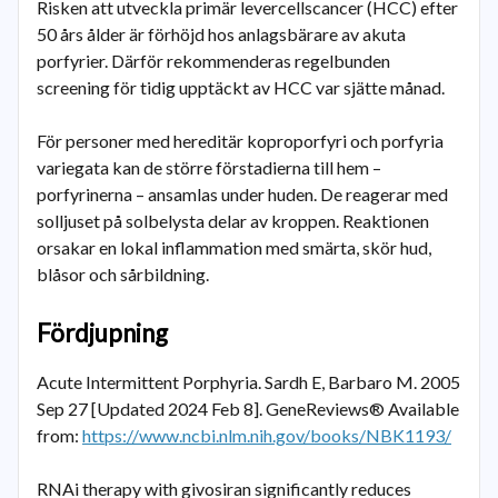
Risken att utveckla primär levercellscancer (HCC) efter
50 års ålder är förhöjd hos anlagsbärare av akuta
porfyrier. Därför rekommenderas regelbunden
screening för tidig upptäckt av HCC var sjätte månad.
För personer med hereditär koproporfyri och porfyria
variegata kan de större förstadierna till hem –
porfyrinerna – ansamlas under huden. De reagerar med
solljuset på solbelysta delar av kroppen. Reaktionen
orsakar en lokal inflammation med smärta, skör hud,
blåsor och sårbildning.
Fördjupning
Acute Intermittent Porphyria. Sardh E, Barbaro M. 2005
Sep 27 [Updated 2024 Feb 8]. GeneReviews® Available
from:
https://www.ncbi.nlm.nih.gov/books/NBK1193/
RNAi therapy with givosiran significantly reduces