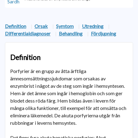
Definition
|
Orsak
|
Symtom
|
Utredning
|
Differentialdiagnoser
|
Behandling
|
Fördjupning
Definition
Porfyrier är en grupp av åtta ärftliga
ämnesomsättningssjukdomar som orsakas av
enzymbrist i något av de steg som ingår i hemsyntesen.
Hem är det ämne som ingår i hemoglobin och som ger
blodet dess röda färg. Hem bildas även i levern för
många olika funktioner, till exempel för att omsätta och
eliminera läkemedel. De akuta porfyrierna utgår från
rubbningar i leverns hemsyntes.
Det finns fyra akuta hepatiska porfyrier: Akut