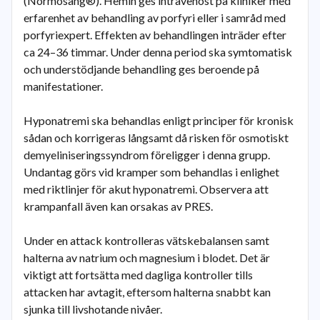
(Normosang®). Hemin ges intravenöst på kliniker med
erfarenhet av behandling av porfyri eller i samråd med
porfyriexpert. Effekten av behandlingen inträder efter
ca 24–36 timmar. Under denna period ska symtomatisk
och understödjande behandling ges beroende på
manifestationer.
Hyponatremi ska behandlas enligt principer för kronisk
sådan och korrigeras långsamt då risken för osmotiskt
demyeliniseringssyndrom föreligger i denna grupp.
Undantag görs vid kramper som behandlas i enlighet
med riktlinjer för akut hyponatremi. Observera att
krampanfall även kan orsakas av PRES.
Under en attack kontrolleras vätskebalansen samt
halterna av natrium och magnesium i blodet. Det är
viktigt att fortsätta med dagliga kontroller tills
attacken har avtagit, eftersom halterna snabbt kan
sjunka till livshotande nivåer.