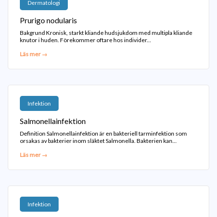
Dermatologi
Prurigo nodularis
Bakgrund Kronisk, starkt kliande hudsjukdom med multipla kliande
knutor i huden. Förekommer oftare hos individer...
Läs mer →
Infektion
Salmonellainfektion
Definition Salmonellainfektion är en bakteriell tarminfektion som
orsakas av bakterier inom släktet Salmonella. Bakterien kan...
Läs mer →
Infektion