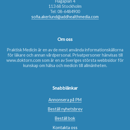
Hagaplan 4
113 68 Stockholm
Tel:
08-6484900
sofia.akerlund@addhealthmedia.com
Om oss
Praktisk Medicin är en av de mest använda informationskällorna
för läkare och annan vårdpersonal. Privatpersoner hänvisas till
www.doktorn.com
som är en av Sveriges största webbsidor för
kunskap om hälsa och medicin till allmänheten.
Snabblänkar
Annonsera på PM
Beställ nyhetsbrev
Beställ bok
Kontakta oss