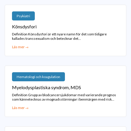
Psykiatri
Könsdysfori
Definition Könsdysfori är ett nyare namn för det som tidigare
kallades transsexualism och betecknar det...
Läs mer →
Hematologi och koagulation
Myelodysplastiska syndrom, MDS
Definition Grupp av blodcancersjukdomar med varierande prognos
som kännetecknas av mognadsstörningar i benmärgen med risk...
Läs mer →