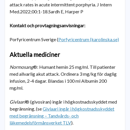
attack rates in acute intermittent porphyria. J Intern
Med.2022;00:1-18.Sardh E, Harper P
Kontakt och provtagningsanvisningar:
Porfyricentrum Sverige (
Porfyricentrum (karolinska.se)
Aktuella mediciner
Normosang
®: Humant hemin 25 mg/ml. Till patienter
med allvarlig akut attack. Ordinera 3 mg/kg för daglig
infusion, 2-4 dagar. Blandas i 100 ml Albumin 200
mg/ml.
Givlaari
® (givosiran) ingår i högkostnadsskyddet med
begränsning, (se
Givlaari ingår i högkostnadsskyddet
med begränsning – Tandvårds- och
läkemedelsförmånsverket TLV
).