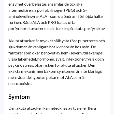
enzymet överbelastas ansamlas de toxiska
intermediärerna porfobilinogen (PBG) och 5-
aminolevulinsyra (ALA), som utsöndras i förhöjda halter
i urinen. Både ALA och PBG kallas ofta
porfyrinprekursorer och är tecken på akuta porfyriskov.
Akuta attacker är mycket sällsynta före puberteten och
sjukdomen är vanligare hos kvinnor än hos män. De
faktorer som ökar behovet av hem i levern, till exempel
vissa läkemedel, hormoner, svält, infektioner, fysisk och
psykisk stress, ökar risken för akuta attacker. Den
exakta mekanismen bakom symtomen är inte klarlagd
men rådande hypotes pekar mot ALA som är
neurotoxiskt.
Symtom
Den akuta attacken kännetecknas av två eller flera