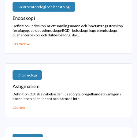
Gastroenterologi och hepatologi
Endoskopi
Definition Endoskopi är ett samlingsnamn och innefattar gastroskopi
(esofagogastroduodenoskopi/EGD), koloskopi, kapselendoskopi,
pushenteroskopi och dubbelballong, där...
Läs mer →
Oftalmologi
Astigmatism
Definition Optisk avvikelse där ljuset bryts oregelbundet (vanligen i
hornhinnan eller linsen) och därmed inte...
Läs mer →