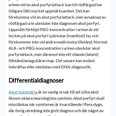
urinen vid en akut porfyriattack kan bli rödfärgad har
tidigare fått mycket uppmärksamhet. Det kan
förekomma vid en akut porfyriattack, men avsaknad av
rödfärgad urin utesluter inte diagnosen akut porfyri.
Uppmätt förhöjd PBG-koncentration i urinen är ett
tecken på akut porfyri i påvisbar (manifest) fas och
förekommer inte vid andra medicinska tillstånd. Normal
ALA- och PBG-koncentration i urinen utesluter akut
porfyriattack, men däremot inte ett vilande (latent)
tillstånd/anlagsbärarskap. Det senare kan endast
bekräftas eller uteslutas med DNA-diagnostik.
Differentialdiagnoser
Akut buksmärta
är en vanlig orsak till att söka akut
liksom oklara neurologiska symtom. Akut porfyri skall
misstänkas när symtomen är kvarstående i flera dygn,
där övrig utredning inte givit diagnos och där något av