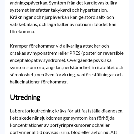
andningspåverkan. Symtom från det kardiovaskulära
systemet innefattar takykardi och hypertension.
Kräkningar och njurpåverkan kan ge störd salt- och
vätskebalans, och låga halter av natrium i blodet kan
förekomma.
Kramper förekommer vid allvarliga attacker och
orsakas av hyponatremi eller PRES (posterior reversible
encephalopathy syndrome). Övergående psykiska
symtom som oro, ängslan, nedstämdhet, irritabilitet och
sömnlöshet, men även förvirring, vanföreställningar och
hallucinationer förekommer.
Utredning
Laboratorieutredning krävs för att fastställa diagnosen.
I ett skede när sjukdomen ger symtom kan förhöjda
koncentrationer av porfyrinprekursorer och/eller
porfyriner alltid påvisas i urin, blod eller avföring. Att