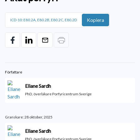
Kopiera
ICD-10: E80.2A, E80.2B, E80.2C, E80.2D
Författare
Eliane Sardh
PhD, överläkare Porfyricentrum Sverige
Granskare: 28 oktober, 2025
Eliane Sardh
PhD, överläkare Porfyricentrum Sverige