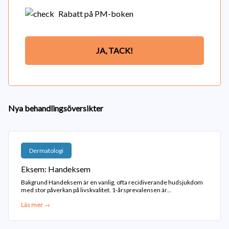
Rabatt på PM-boken
JA, TACK!
Nya behandlingsöversikter
Dermatologi
Eksem: Handeksem
Bakgrund Handeksem är en vanlig, ofta recidiverande hudsjukdom
med stor påverkan på livskvalitet. 1-årsprevalensen är...
Läs mer →