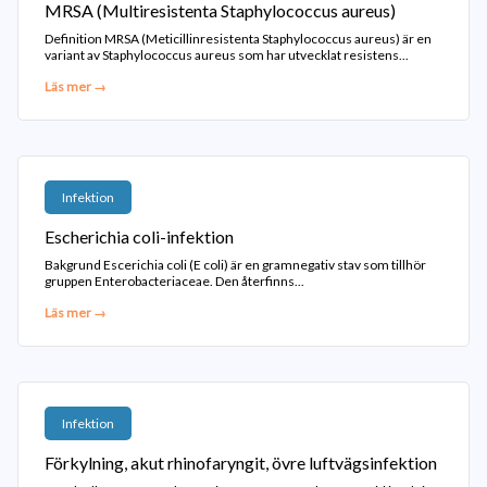
MRSA (Multiresistenta Staphylococcus aureus)
Definition MRSA (Meticillinresistenta Staphylococcus aureus) är en
variant av Staphylococcus aureus som har utvecklat resistens...
Läs mer →
Infektion
Escherichia coli-infektion
Bakgrund Escerichia coli (E coli) är en gramnegativ stav som tillhör
gruppen Enterobacteriaceae. Den återfinns...
Läs mer →
Infektion
Förkylning, akut rhinofaryngit, övre luftvägsinfektion