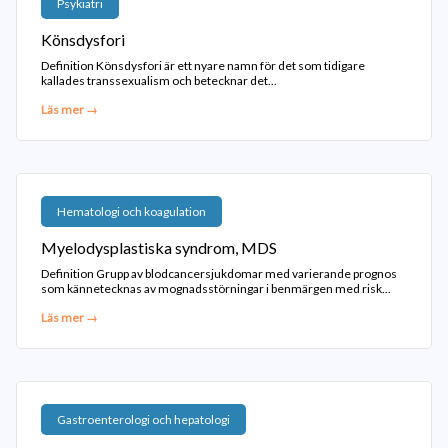
Psykiatri
Könsdysfori
Definition Könsdysfori är ett nyare namn för det som tidigare
kallades transsexualism och betecknar det...
Läs mer →
Hematologi och koagulation
Myelodysplastiska syndrom, MDS
Definition Grupp av blodcancersjukdomar med varierande prognos
som kännetecknas av mognadsstörningar i benmärgen med risk...
Läs mer →
Gastroenterologi och hepatologi