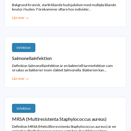
Bakgrund Kronisk, starkt kliande hudsjukdom med multipla kliande
knutor i huden. Förekommer oftare hos individer...
Läs mer →
Infektion
Salmonellainfektion
Definition Salmonellainfektion är en bakteriell tarminfektion som
orsakas av bakterier inom släktet Salmonella. Bakterien kan...
Läs mer →
Infektion
MRSA (Multiresistenta Staphylococcus aureus)
Definition MRSA (Meticillinresistenta Staphylococcus aureus) är en
variant av Staphylococcus aureus som har utvecklat resistens...