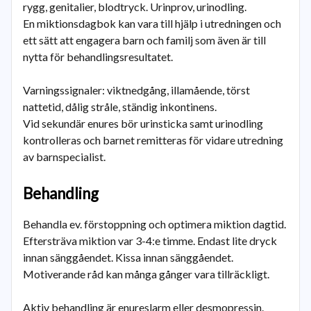
rygg, genitalier, blodtryck. Urinprov, urinodling.
En miktionsdagbok kan vara till hjälp i utredningen och
ett sätt att engagera barn och familj som även är till
nytta för behandlingsresultatet.
Varningssignaler: viktnedgång, illamående, törst
nattetid, dålig stråle, ständig inkontinens.
Vid sekundär enures bör urinsticka samt urinodling
kontrolleras och barnet remitteras för vidare utredning
av barnspecialist.
Behandling
Behandla ev. förstoppning och optimera miktion dagtid.
Eftersträva miktion var 3-4:e timme. Endast lite dryck
innan sänggåendet. Kissa innan sänggåendet.
Motiverande råd kan många gånger vara tillräckligt.
Aktiv behandling är enureslarm eller desmopressin.