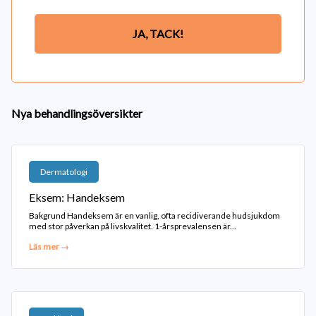
JA, TACK!
Nya behandlingsöversikter
Dermatologi
Eksem: Handeksem
Bakgrund Handeksem är en vanlig, ofta recidiverande hudsjukdom
med stor påverkan på livskvalitet. 1-årsprevalensen är...
Läs mer →