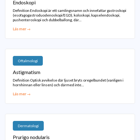
Endoskopi
Definition Endoskopi är ett samlingsnamn och innefattar gastroskopi
(esofagogastroduodenoskopi/EGD), koloskopi, kapselendoskopi,
pushenteroskopi och dubbelballong, där...
Läs mer →
Oftalmologi
Astigmatism
Definition Optisk avvikelse där ljuset bryts oregelbundet (vanligen i
hornhinnan eller linsen) och därmed inte...
Läs mer →
Dermatologi
Prurigo nodularis