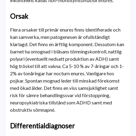
inkontinens kallas
non-monosymtomatisk enures.
Orsak
Flera orsaker till primär enures finns identifierade och
kan samverka, men patogenesen är ofullständigt
klarlagd. Det finns en ärftlig komponent. Dessutom kan
barnet ha omognad i blåsans tömningskontroll, nattlig
polyuri (eventuellt nedsatt produktion av ADH) samt
hög tröskel till att vakna. Ca 5-10 % av 7-åringar och 1-
2% av tonåringar har nocturn enures. Vanligare hos
pojkar. Spontan mognad leder till minskad förekomst
med ökad ålder. Det finns en viss samsjuklighet samt
risk för sämre behandlingssvar vid förstoppning,
neuropsykiatriska tillstånd som ADHD samt med
obstruktiv sömnapné.
Differentialdiagnoser