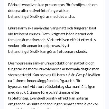
Båda alternativen kan presenteras för familjen och om
det ena alternativet inte fungerat kan
behandlingsförsök göras med det andra.
Enureslarm ska användas varje natt och fungerar bäst
vid frekvent enures. Det viktigt att både barnet och
familjen är motiverade. Vid utebliven effekt efter 4-6
veckor bör annan terapi provas. Nytt
behandlingsförsök kan göras i ett senare skede.
Desmopressin sänker urinproduktionen nattetid och
fungerar bäst om urinvolymerna är normala dagtid men
stora nattetid. Kan provas till barn > 6 år. Ges på kvällen
ca 1 timme innan sänggåendet. P.g.a. risk för
hyponatremi vid stort vätskeintag ska man hålla igen
med dryck 1 timme före och 8 timmar efter
tablettintag. Eventuell positiv effekt kan noteras
omgående. Avsluta behandlingen senast efter 2 veckor