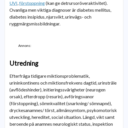
UVI
,
förstoppning
(kan ge detrursoröveraktivitet).
Ovanliga men viktiga diagnoser är diabetes mellitus,
diabetes insipidus, njursvikt, urinvägs- och
ryggmärgsmissbildningar.
Annons:
Utredning
Efterfråga tidigare miktionsproblematik,
urininkontinens och miktionsfrekvens dagtid, urinstråle
(avflödeshinder), initieringssvårigheter (neurogen
orsak), efterdropp (resurin), avföringsvanor
(förstoppning), sömnkvalitet (snarkning/ sömnapné),
dryckesanamnes/ törst, allmänsymtom, psykomotorisk
utveckling, hereditet, social situation. Längd, vikt samt
beroende på anamnes neurologiskt status, inspektion