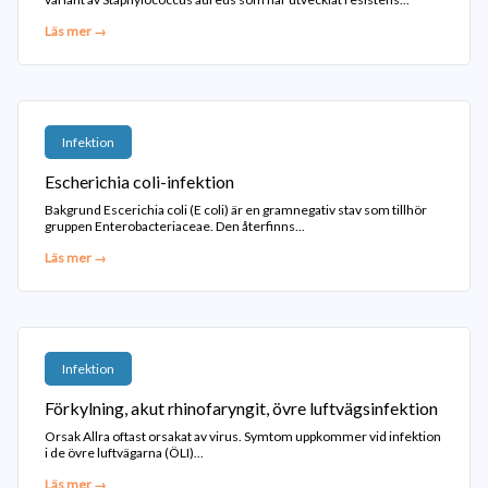
Läs mer →
Infektion
Escherichia coli-infektion
Bakgrund Escerichia coli (E coli) är en gramnegativ stav som tillhör
gruppen Enterobacteriaceae. Den återfinns...
Läs mer →
Infektion
Förkylning, akut rhinofaryngit, övre luftvägsinfektion
Orsak Allra oftast orsakat av virus. Symtom uppkommer vid infektion
i de övre luftvägarna (ÖLI)...
Läs mer →