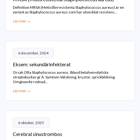
Definition MRSA (Meticillinresistenta Staphylococcus aureus) är en
variant av Staphylococcus aureus som har utvecklat resistens...
Läs mer →
6 december, 2024
Eksem: sekundärinfekterat
Orsak Ofta Staphylococus aureus. Ibland betahemolytiska
streptokocker gr A. Symtom Vätskning, krustor, sprickbildning.
Omgivande rodnad...
Läs mer →
6 oktober, 2025
Cerebral sinustrombos