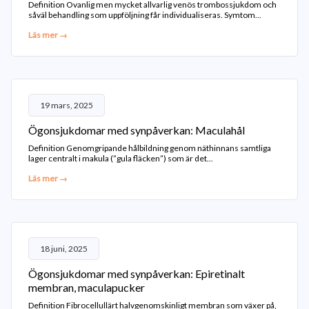
Definition Ovanlig men mycket allvarlig venös trombossjukdom och
såväl behandling som uppföljning får individualiseras. Symtom...
Läs mer →
19 mars, 2025
Ögonsjukdomar med synpåverkan: Maculahål
Definition Genomgripande hålbildning genom näthinnans samtliga
lager centralt i makula (”gula fläcken”) som är det...
Läs mer →
18 juni, 2025
Ögonsjukdomar med synpåverkan: Epiretinalt
membran, maculapucker
Definition Fibrocellullärt halvgenomskinligt membran som växer på,