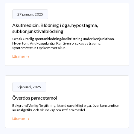
27 januari, 2025
Akutmedicin. Blödning i öga, hyposfagma,
subkonjunktivalblödning
Orsak Ofarlig spontanblödning/kärlbristning under konjunktivan.
Hypertoni. Antikoagulantia. Kan även orsakas av trauma.
Symtom/status Uppkommer akut....
Läs mer →
9 januari, 2025
Överdos paracetamol
Bakgrund Vanlig förgiftning, Ibland oavsiktligt p.g.a. överkonsumtion
av analgetika och okunskap om att flera medel...
Läs mer →