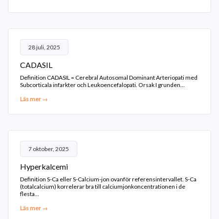
28 juli, 2025
CADASIL
Definition CADASIL = Cerebral Autosomal Dominant Arteriopati med
Subcorticala infarkter och Leukoencefalopati. Orsak I grunden...
Läs mer →
7 oktober, 2025
Hyperkalcemi
Definition S-Ca eller S-Calcium-jon ovanför referensintervallet. S-Ca
(totalcalcium) korrelerar bra till calciumjonkoncentrationen i de
flesta...
Läs mer →