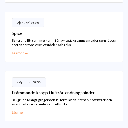
9 januari, 2025
Spice
Bakgrund Ett samlingsnamn för syntetiska cannabinoider som löses i
aceton sprayas över växtdelar och röks...
Läs mer →
29 januari, 2025
Främmande kropp i luftrör, andningshinder
Bakgrund Många gånger debut i form av en intensiv hostattack och
eventuell kvarvarande svår rethosta....
Läs mer →