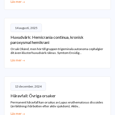
Läs mer →
14 augusti, 2025
Huvudvärk: Hemicrania continua, kronisk
paroxysmal hemikrani
Orsak Okänd, men hör till gruppen trigeminala autonoma cephalgier
dit även klusterhuvudvärk räknas. Symtom Ensidig...
Läs mer →
13 december, 2024
Håravfall: Övriga orsaker
Permanent håravfall kan orsakas av Lupus erythematosus discoides
(ärrbildning i hårbotten efter aktiv sjukdom). Aktiv...
Läs mer →