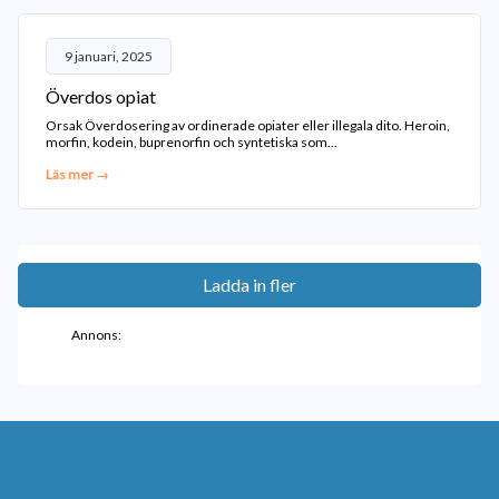
9 januari, 2025
Överdos opiat
Orsak Överdosering av ordinerade opiater eller illegala dito. Heroin,
morfin, kodein, buprenorfin och syntetiska som...
Läs mer →
Ladda in fler
Annons: