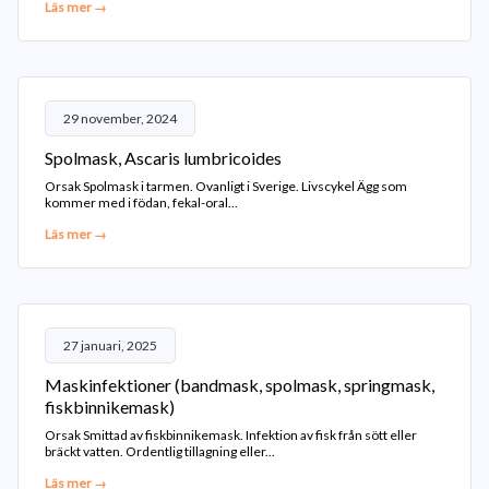
Läs mer →
29 november, 2024
Spolmask, Ascaris lumbricoides
Orsak Spolmask i tarmen. Ovanligt i Sverige. Livscykel Ägg som
kommer med i födan, fekal-oral...
Läs mer →
27 januari, 2025
Maskinfektioner (bandmask, spolmask, springmask,
fiskbinnikemask)
Orsak Smittad av fiskbinnikemask. Infektion av fisk från sött eller
bräckt vatten. Ordentlig tillagning eller...
Läs mer →