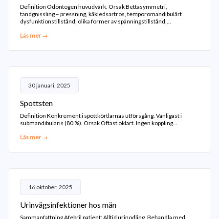
Definition Odontogen huvudvärk. Orsak Bettasymmetri,
tandgnissling – pressning, käkledsartros, temporomandibulärt
dysfunktionstillstånd, olika former av spänningstillstånd,...
Läs mer →
30 januari, 2025
Spottsten
Definition Konkrement i spottkörtlarnas utförsgång. Vanligast i
submandibularis (80 %). Orsak Oftast oklart. Ingen koppling...
Läs mer →
16 oktober, 2025
Urinvägsinfektioner hos män
Sammanfattning Afebril patient: Alltid urinodling. Behandla med