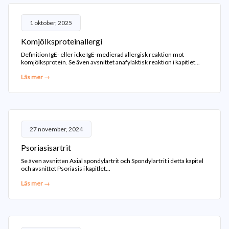
1 oktober, 2025
Komjölksproteinallergi
Definition IgE- eller icke IgE-medierad allergisk reaktion mot
komjölksprotein. Se även avsnittet anafylaktisk reaktion i kapitlet...
Läs mer →
27 november, 2024
Psoriasisartrit
Se även avsnitten Axial spondylartrit och Spondylartrit i detta kapitel
och avsnittet Psoriasis i kapitlet...
Läs mer →