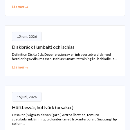
Läs mer →
15 juni, 2026
Diskbråck (lumbalt) och ischias
Definition Diskbråck: Degeneration av en intravertebraldisk med
herniering av diskmassan. Ischias: Smärtutstrålning i n. ischiadicus...
Läs mer →
15 juni, 2026
Höftbesvär, höftvärk (orsaker)
Orsaker (Några av de vanligare.) Artros i höftled, femuro-
acetabularinklämning, trokanterit med trokanterbursit, Snapping Hip,
collum...