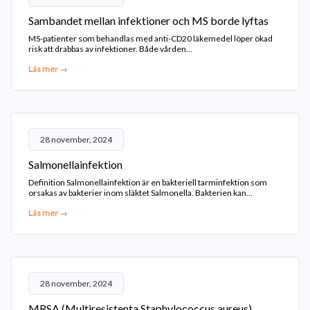
Sambandet mellan infektioner och MS borde lyftas
MS-patienter som behandlas med anti-CD20 läkemedel löper ökad
risk att drabbas av infektioner. Både vården...
Läs mer →
28 november, 2024
Salmonellainfektion
Definition Salmonellainfektion är en bakteriell tarminfektion som
orsakas av bakterier inom släktet Salmonella. Bakterien kan...
Läs mer →
28 november, 2024
MRSA (Multiresistenta Staphylococcus aureus)