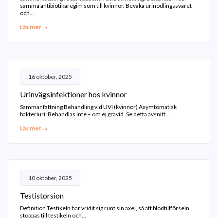
samma antibiotikaregim som till kvinnor. Bevaka urinodlingssvaret
och...
Läs mer →
16 oktober, 2025
Urinvägsinfektioner hos kvinnor
Sammanfattning Behandling vid UVI (kvinnor) Asymtomatisk
bakteriuri: Behandlas inte – om ej gravid. Se detta avsnitt...
Läs mer →
10 oktober, 2025
Testistorsion
Definition Testikeln har vridit sig runt sin axel, så att blodtillförseln
stoppas till testikeln och...