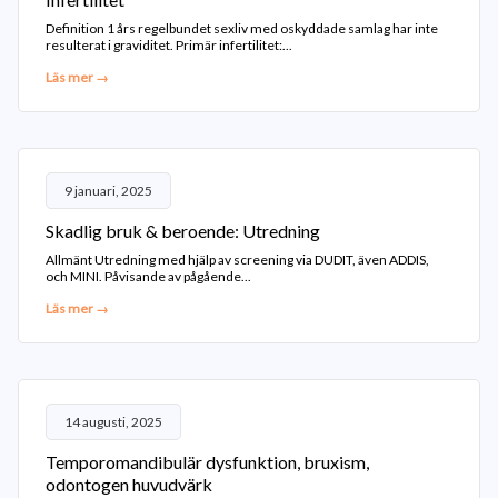
Definition 1 års regelbundet sexliv med oskyddade samlag har inte
resulterat i graviditet. Primär infertilitet:...
Läs mer →
9 januari, 2025
Skadlig bruk & beroende: Utredning
Allmänt Utredning med hjälp av screening via DUDIT, även ADDIS,
och MINI. Påvisande av pågående...
Läs mer →
14 augusti, 2025
Temporomandibulär dysfunktion, bruxism,
odontogen huvudvärk