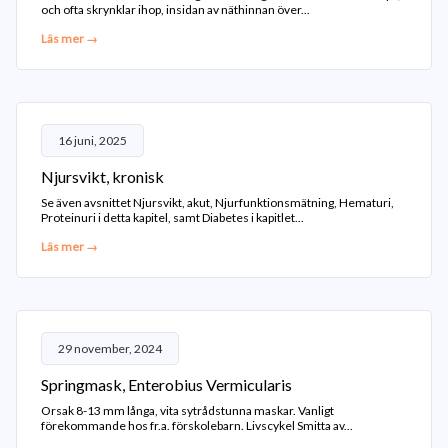
och ofta skrynklar ihop, insidan av näthinnan över...
Läs mer →
16 juni, 2025
Njursvikt, kronisk
Se även avsnittet Njursvikt, akut, Njurfunktionsmätning, Hematuri,
Proteinuri i detta kapitel, samt Diabetes i kapitlet...
Läs mer →
29 november, 2024
Springmask, Enterobius Vermicularis
Orsak 8-13 mm långa, vita sytrådstunna maskar. Vanligt
förekommande hos fr.a. förskolebarn. Livscykel Smitta av...