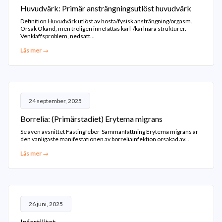
Huvudvärk: Primär ansträngningsutlöst huvudvärk
Definition Huvudvärk utlöst av hosta/fysisk ansträngning/orgasm.
Orsak Okänd, men troligen innefattas kärl-/kärlnära strukturer.
Venklaffsproblem, nedsatt...
Läs mer →
24 september, 2025
Borrelia: (Primärstadiet) Erytema migrans
Se även avsnittet Fästingfeber Sammanfattning Erytema migrans är
den vanligaste manifestationen av borreliainfektion orsakad av...
Läs mer →
26 juni, 2025
Infertilitet