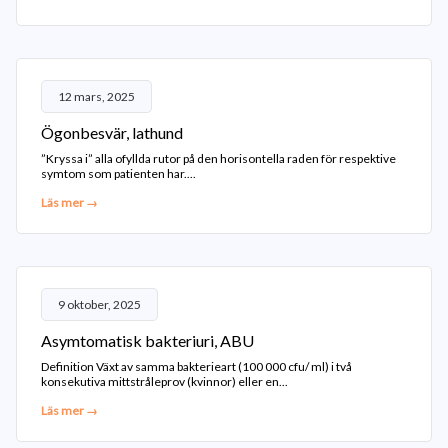
12 mars, 2025
Ögonbesvär, lathund
”Kryssa i” alla ofyllda rutor på den horisontella raden för respektive
symtom som patienten har....
Läs mer →
9 oktober, 2025
Asymtomatisk bakteriuri, ABU
Definition Växt av samma bakterieart (100 000 cfu/ ml) i två
konsekutiva mittstråleprov (kvinnor) eller en...
Läs mer →