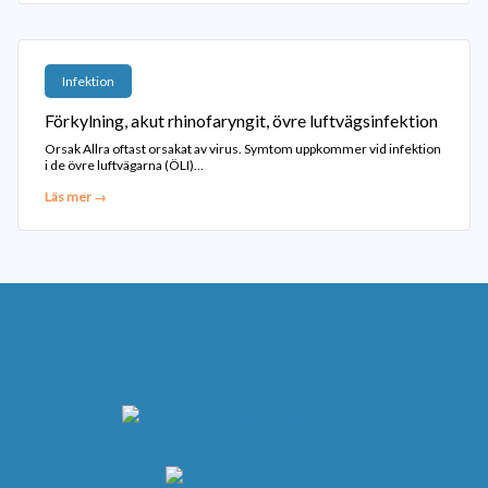
Infektion
Förkylning, akut rhinofaryngit, övre luftvägsinfektion
Orsak Allra oftast orsakat av virus. Symtom uppkommer vid infektion
i de övre luftvägarna (ÖLI)...
Läs mer →