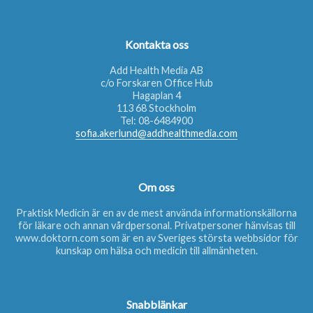
Kontakta oss
Add Health Media AB
c/o Forskaren Office Hub
Hagaplan 4
113 68 Stockholm
Tel:
08-6484900
sofia.akerlund@addhealthmedia.com
Om oss
Praktisk Medicin är en av de mest använda informationskällorna
för läkare och annan vårdpersonal. Privatpersoner hänvisas till
www.doktorn.com
som är en av Sveriges största webbsidor för
kunskap om hälsa och medicin till allmänheten.
Snabblänkar