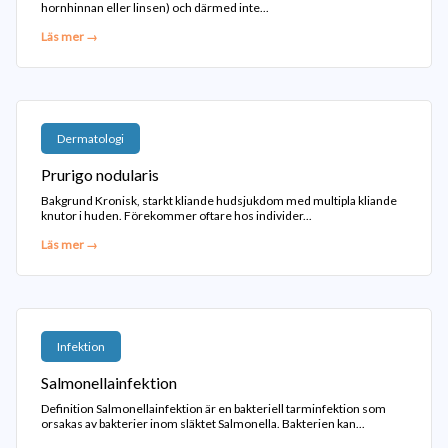
hornhinnan eller linsen) och därmed inte...
Läs mer →
Dermatologi
Prurigo nodularis
Bakgrund Kronisk, starkt kliande hudsjukdom med multipla kliande
knutor i huden. Förekommer oftare hos individer...
Läs mer →
Infektion
Salmonellainfektion
Definition Salmonellainfektion är en bakteriell tarminfektion som
orsakas av bakterier inom släktet Salmonella. Bakterien kan...