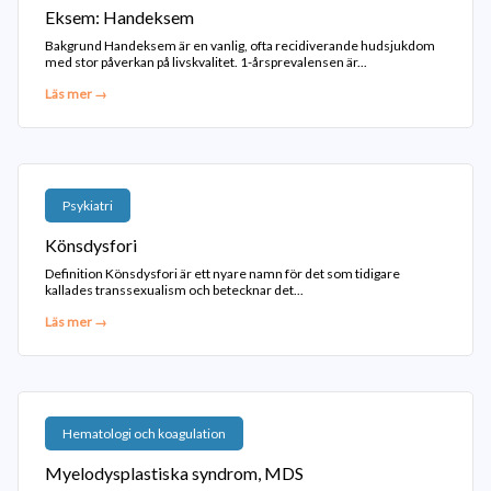
Eksem: Handeksem
Bakgrund Handeksem är en vanlig, ofta recidiverande hudsjukdom
med stor påverkan på livskvalitet. 1-årsprevalensen är...
Läs mer →
Psykiatri
Könsdysfori
Definition Könsdysfori är ett nyare namn för det som tidigare
kallades transsexualism och betecknar det...
Läs mer →
Hematologi och koagulation
Myelodysplastiska syndrom, MDS