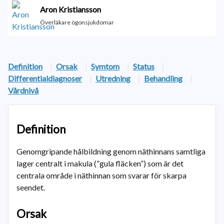
Aron Kristiansson
Överläkare ögonsjukdomar
Definition
|
Orsak
|
Symtom
|
Status
|
Differentialdiagnoser
|
Utredning
|
Behandling
|
Vårdnivå
Definition
Genomgripande hålbildning genom näthinnans samtliga
lager centralt i makula (”gula fläcken”) som är det
centrala område i näthinnan som svarar för skarpa
seendet.
Orsak