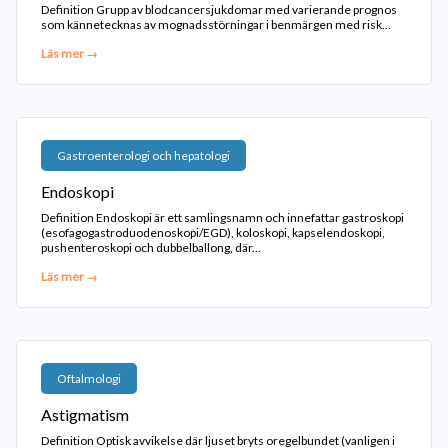
Definition Grupp av blodcancersjukdomar med varierande prognos
som kännetecknas av mognadsstörningar i benmärgen med risk...
Läs mer →
Gastroenterologi och hepatologi
Endoskopi
Definition Endoskopi är ett samlingsnamn och innefattar gastroskopi
(esofagogastroduodenoskopi/EGD), koloskopi, kapselendoskopi,
pushenteroskopi och dubbelballong, där...
Läs mer →
Oftalmologi
Astigmatism
Definition Optisk avvikelse där ljuset bryts oregelbundet (vanligen i