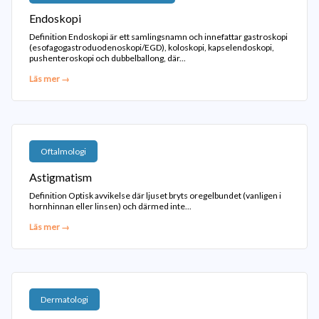
Endoskopi
Definition Endoskopi är ett samlingsnamn och innefattar gastroskopi
(esofagogastroduodenoskopi/EGD), koloskopi, kapselendoskopi,
pushenteroskopi och dubbelballong, där...
Läs mer →
Oftalmologi
Astigmatism
Definition Optisk avvikelse där ljuset bryts oregelbundet (vanligen i
hornhinnan eller linsen) och därmed inte...
Läs mer →
Dermatologi