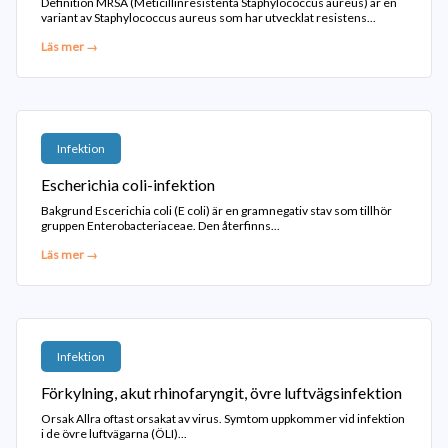
Definition MRSA (Meticillinresistenta Staphylococcus aureus) är en
variant av Staphylococcus aureus som har utvecklat resistens...
Läs mer →
Infektion
Escherichia coli-infektion
Bakgrund Escerichia coli (E coli) är en gramnegativ stav som tillhör
gruppen Enterobacteriaceae. Den återfinns...
Läs mer →
Infektion
Förkylning, akut rhinofaryngit, övre luftvägsinfektion
Orsak Allra oftast orsakat av virus. Symtom uppkommer vid infektion
i de övre luftvägarna (ÖLI)...