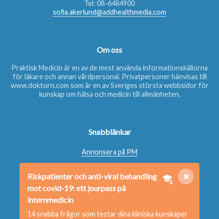
Tel:
08-6484900
sofia.akerlund@addhealthmedia.com
Om oss
Praktisk Medicin är en av de mest använda informationskällorna
för läkare och annan vårdpersonal. Privatpersoner hänvisas till
www.doktorn.com
som är en av Sveriges största webbsidor för
kunskap om hälsa och medicin till allmänheten.
Snabblänkar
Annonsera på PM
Beställ nyhetsbrev
Riskpatienter och anti-viral behandling
✖
Beställ bok
mot covid-19: ett jourpass på
Kontakta oss
internmedicin
14 snabba frågor som testar dina kliniska kunskaper
Redaktionen