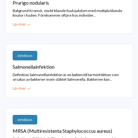
Prurigo nodularis
Bakgrund Kronisk, starkt kliande hudsjukdom med multipla kliande
knutor i huden. Förekommer oftare hos individer...
Läs mer →
Infektion
Salmonellainfektion
Definition Salmonellainfektion är en bakteriell tarminfektion som
orsakas av bakterier inom släktet Salmonella. Bakterien kan...
Läs mer →
Infektion
MRSA (Multiresistenta Staphylococcus aureus)