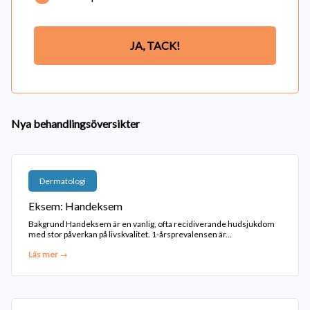
JA, TACK!
Nya behandlingsöversikter
Dermatologi
Eksem: Handeksem
Bakgrund Handeksem är en vanlig, ofta recidiverande hudsjukdom
med stor påverkan på livskvalitet. 1-årsprevalensen är...
Läs mer →