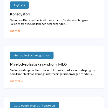
Psykiatri
Könsdysfori
Definition Könsdysfori är ett nyare namn för det som tidigare
kallades transsexualism och betecknar det...
Läs mer →
Hematologi och koagulation
Myelodysplastiska syndrom, MDS
Definition Grupp av blodcancersjukdomar med varierande prognos
som kännetecknas av mognadsstörningar i benmärgen med risk...
Läs mer →
Gastroenterologi och hepatologi