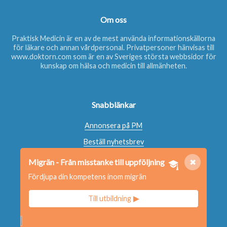
Om oss
Praktisk Medicin är en av de mest använda informationskällorna
för läkare och annan vårdpersonal. Privatpersoner hänvisas till
www.doktorn.com
som är en av Sveriges största webbsidor för
kunskap om hälsa och medicin till allmänheten.
Snabblänkar
Annonsera på PM
Beställ nyhetsbrev
Beställ bok
Migrän - Från misstanke till uppföljning
✖
Kontakta oss
Fördjupa din kompetens inom migrän
Redaktionen
Till utbildning