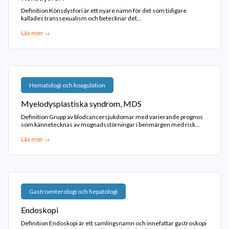
Definition Könsdysfori är ett nyare namn för det som tidigare
kallades transsexualism och betecknar det...
Läs mer →
Hematologi och koagulation
Myelodysplastiska syndrom, MDS
Definition Grupp av blodcancersjukdomar med varierande prognos
som kännetecknas av mognadsstörningar i benmärgen med risk...
Läs mer →
Gastroenterologi och hepatologi
Endoskopi
Definition Endoskopi är ett samlingsnamn och innefattar gastroskopi