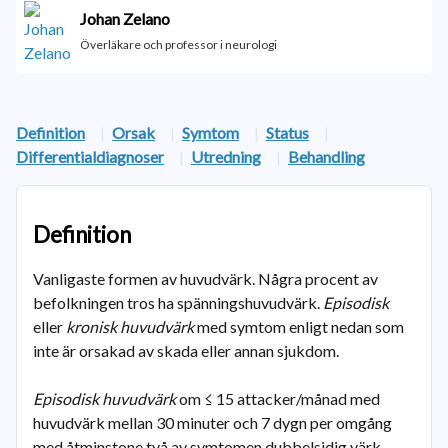
Johan Zelano
Överläkare och professor i neurologi
Definition
|
Orsak
|
Symtom
|
Status
|
Differentialdiagnoser
|
Utredning
|
Behandling
Definition
Vanligaste formen av huvudvärk. Några procent av
befolkningen tros ha spänningshuvudvärk.
Episodisk
eller
kronisk huvudvärk
med symtom enligt nedan som
inte är orsakad av skada eller annan sjukdom.
Episodisk huvudvärk
om ≤ 15 attacker/månad med
huvudvärk mellan 30 minuter och 7 dygn per omgång
med åtminstone två av symtomen dubbelsidig värk,