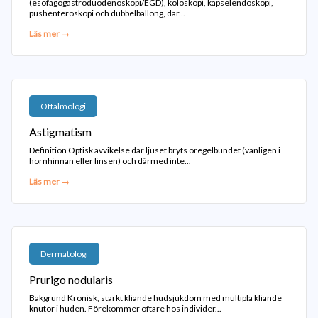
(esofagogastroduodenoskopi/EGD), koloskopi, kapselendoskopi,
pushenteroskopi och dubbelballong, där...
Läs mer →
Oftalmologi
Astigmatism
Definition Optisk avvikelse där ljuset bryts oregelbundet (vanligen i
hornhinnan eller linsen) och därmed inte...
Läs mer →
Dermatologi
Prurigo nodularis
Bakgrund Kronisk, starkt kliande hudsjukdom med multipla kliande
knutor i huden. Förekommer oftare hos individer...