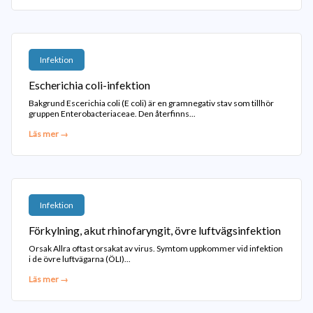
Infektion
Escherichia coli-infektion
Bakgrund Escerichia coli (E coli) är en gramnegativ stav som tillhör
gruppen Enterobacteriaceae. Den återfinns...
Läs mer →
Infektion
Förkylning, akut rhinofaryngit, övre luftvägsinfektion
Orsak Allra oftast orsakat av virus. Symtom uppkommer vid infektion
i de övre luftvägarna (ÖLI)...
Läs mer →