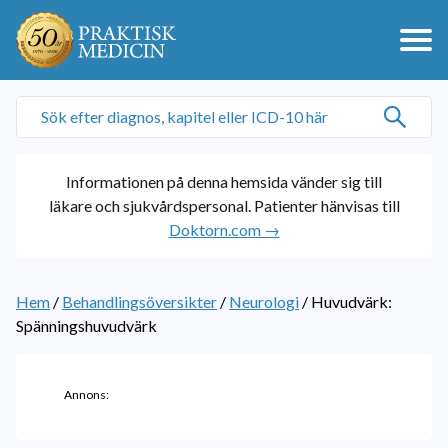
Informationen på denna hemsida vänder sig till
läkare och sjukvårdspersonal. Patienter hänvisas till
Doktorn.com →
Hem
/
Behandlingsöversikter
/
Neurologi
/
Huvudvärk:
Spänningshuvudvärk
Annons: