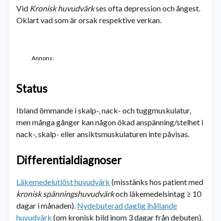
Vid
Kronisk huvudvärk
ses ofta depression och ångest.
Oklart vad som är orsak respektive verkan.
Annons:
Status
Ibland ömmande i skalp-, nack- och tuggmuskulatur,
men många gånger kan någon ökad anspänning/stelhet i
nack-, skalp- eller ansiktsmuskulaturen inte påvisas.
Differentialdiagnoser
Läkemedelutlöst huvudvärk
(misstänks hos patient med
kronisk spänningshuvudvärk
och läkemedelsintag ≥ 10
dagar i månaden).
Nydebuterad daglig ihållande
huvudvärk
(om kronisk bild inom 3 dagar från debuten).