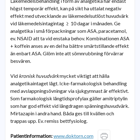
Läkemedelsbehandling i form av analgetika har endast
högst temporär effekt, kan på sikt ha uttalat negativ
effekt med utvecklande av läkemedelsutlöst huvudvärk
vid läkemedelsintagintag ≥ 10 dagar i månaden. Ge
analgetika i små förpackningar som ASA, paracetamol,
ev. NSAID att ta vid enstaka behov. Kombinationen ASA
+ koffein anses av en del ha bättre smärtstillande effekt
än enbart ASA. Glöm inte att sömnrubbning förvärrar
besvären.
Vid
kronisk huvudvärk
mycket viktigt att hålla
analgetikaintaget lågt. Icke-farmakologisk behandling
med avslappningsövningar via sjukgymnast är effektivt.
Som farmakologisk långtidsprofylax gäller amitriptylin
som har god effekt vid långdragen spänningshuvudvärk.
Mirtazapin i andra hand. Båda ges till kvällen och
trappas upp. Ev. remiss bettfysiolog.
Patientinformation:
www.doktorn.com