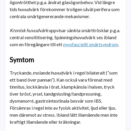
ögontrötthet p.g.a. ändrat glasögonbehov. Vid längre
tids huvudvärk förekommer troligen såväl perifera som
centrala smärtgenererande mekanismer.
Kronisk huvudvärk
uppvisar sänkta smärttrösklar p.g.a.
central sensititisering. Spänningshuvudvärk ses ibland
som en föregångare till ett
myofasciellt smärtsyndrom
.
Symtom
Tryckande, molande huvudvärk i regel bilateralt (”som
ett band över pannan”). Kan också vara förenat med
tinnitus, lockkänsla i örat, klumpkänsla i halsen, tryck
över bröst, yrsel, tandgnissling/tandpressning,
dysmenorré, gastrointestinala besvär som IBS.
Försämras i regel inte av fysisk aktivitet, ljud eller ljus,
men däremot av stress. Ibland lätt illamående men inte
kraftigt illamående eller kräkningar.