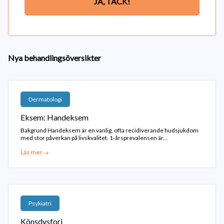
JA, TACK!
Nya behandlingsöversikter
Dermatologi
Eksem: Handeksem
Bakgrund Handeksem är en vanlig, ofta recidiverande hudsjukdom
med stor påverkan på livskvalitet. 1-årsprevalensen är...
Läs mer →
Psykiatri
Könsdysfori