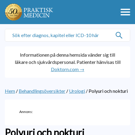
Informationen på denna hemsida vänder sig till
läkare och sjukvårdspersonal. Patienter hänvisas till
Doktorn.com →
Hem
/
Behandlingsöversikter
/
Urologi
/
Polyuri och nokturi
Annons:
Polyuri och nokturi