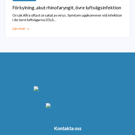
Förkylning, akut rhinofaryngit, övre luftvägsinfektion
Orsak Allra oftast orsakat av virus. Symtom uppkommer vid infektion
i de övre luftvägarna (ÖLI)...
Läs mer →
Kontakta oss