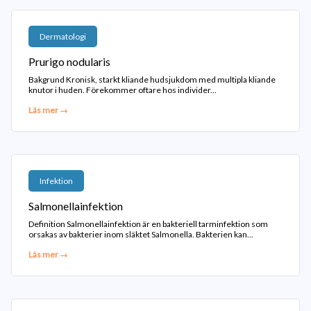
Dermatologi
Prurigo nodularis
Bakgrund Kronisk, starkt kliande hudsjukdom med multipla kliande
knutor i huden. Förekommer oftare hos individer...
Läs mer →
Infektion
Salmonellainfektion
Definition Salmonellainfektion är en bakteriell tarminfektion som
orsakas av bakterier inom släktet Salmonella. Bakterien kan...
Läs mer →