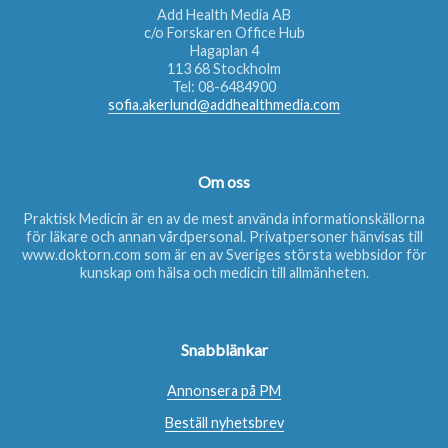
Add Health Media AB
c/o Forskaren Office Hub
Hagaplan 4
113 68 Stockholm
Tel:
08-6484900
sofia.akerlund@addhealthmedia.com
Om oss
Praktisk Medicin är en av de mest använda informationskällorna
för läkare och annan vårdpersonal. Privatpersoner hänvisas till
www.doktorn.com
som är en av Sveriges största webbsidor för
kunskap om hälsa och medicin till allmänheten.
Snabblänkar
Annonsera på PM
Beställ nyhetsbrev