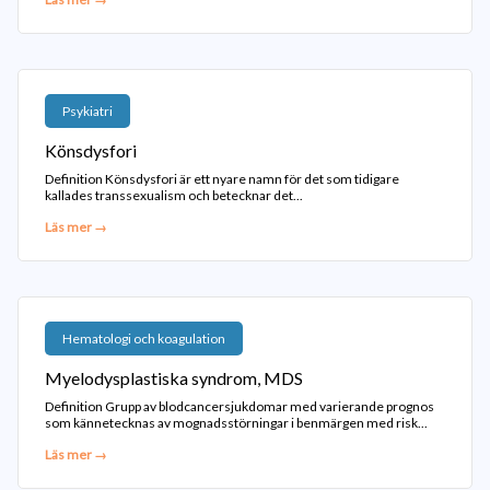
Psykiatri
Könsdysfori
Definition Könsdysfori är ett nyare namn för det som tidigare
kallades transsexualism och betecknar det...
Läs mer →
Hematologi och koagulation
Myelodysplastiska syndrom, MDS
Definition Grupp av blodcancersjukdomar med varierande prognos
som kännetecknas av mognadsstörningar i benmärgen med risk...
Läs mer →