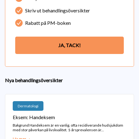
Skriv ut behandlingsöversikter
Rabatt på PM-boken
JA, TACK!
Nya behandlingsöversikter
Dermatologi
Eksem: Handeksem
Bakgrund Handeksem är en vanlig, ofta recidiverande hudsjukdom
med stor påverkan på livskvalitet. 1-årsprevalensen är...
Läs mer →