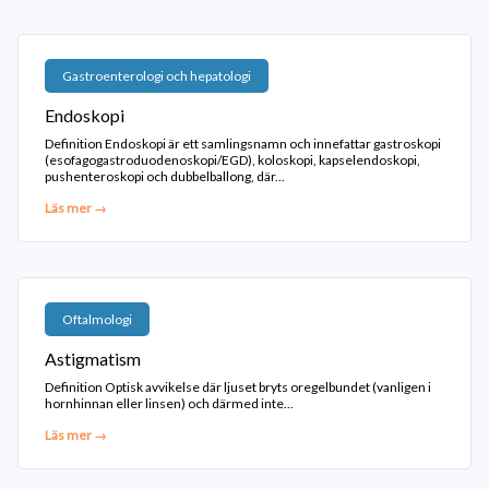
Gastroenterologi och hepatologi
Endoskopi
Definition Endoskopi är ett samlingsnamn och innefattar gastroskopi
(esofagogastroduodenoskopi/EGD), koloskopi, kapselendoskopi,
pushenteroskopi och dubbelballong, där...
Läs mer →
Oftalmologi
Astigmatism
Definition Optisk avvikelse där ljuset bryts oregelbundet (vanligen i
hornhinnan eller linsen) och därmed inte...
Läs mer →