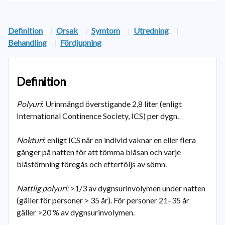
Definition
|
Orsak
|
Symtom
|
Utredning
|
Behandling
|
Fördjupning
Definition
Polyuri
: Urinmängd överstigande 2,8 liter (enligt
International Continence Society, ICS) per dygn.
Nokturi
: enligt ICS när en individ vaknar en eller flera
gånger på natten för att tömma blåsan och varje
blåstömning föregås och efterföljs av sömn.
Nattlig polyuri:
>1/3 av dygnsurinvolymen under natten
(gäller för personer > 35 år). För personer 21–35 år
gäller >20 % av dygnsurinvolymen.