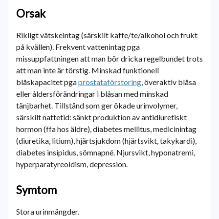
Orsak
Rikligt vätskeintag (särskilt kaffe/te/alkohol och frukt
på kvällen). Frekvent vattenintag pga
missuppfattningen att man bör dricka regelbundet trots
att man inte är törstig. Minskad funktionell
blåskapacitet pga
prostataförstoring
, överaktiv blåsa
eller åldersförändringar i blåsan med minskad
tänjbarhet. Tillstånd som ger ökade urinvolymer,
särskilt nattetid: sänkt produktion av antidiuretiskt
hormon (ffa hos äldre), diabetes mellitus, medicinintag
(diuretika, litium), hjärtsjukdom (hjärtsvikt, takykardi),
diabetes insipidus, sömnapné. Njursvikt, hyponatremi,
hyperparatyreoidism, depression.
Symtom
Stora urinmängder.