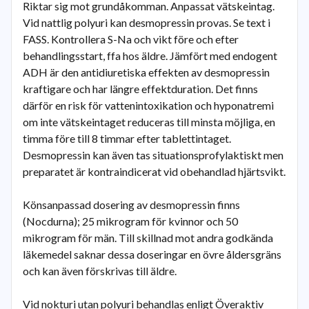
Riktar sig mot grundåkomman. Anpassat vätskeintag.
Vid nattlig polyuri kan desmopressin provas. Se text i
FASS. Kontrollera S-Na och vikt före och efter
behandlingsstart, ffa hos äldre. Jämfört med endogent
ADH är den antidiuretiska effekten av desmopressin
kraftigare och har längre effektduration. Det finns
därför en risk för vattenintoxikation och hyponatremi
om inte vätskeintaget reduceras till minsta möjliga, en
timma före till 8 timmar efter tablettintaget.
Desmopressin kan även tas situationsprofylaktiskt men
preparatet är kontraindicerat vid obehandlad hjärtsvikt.
Könsanpassad dosering av desmopressin finns
(Nocdurna); 25 mikrogram för kvinnor och 50
mikrogram för män. Till skillnad mot andra godkända
läkemedel saknar dessa doseringar en övre åldersgräns
och kan även förskrivas till äldre.
Vid nokturi utan polyuri behandlas enligt Överaktiv