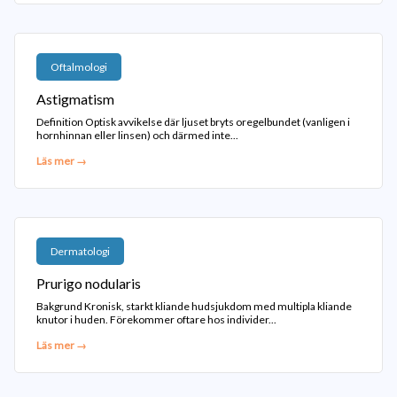
Oftalmologi
Astigmatism
Definition Optisk avvikelse där ljuset bryts oregelbundet (vanligen i
hornhinnan eller linsen) och därmed inte...
Läs mer →
Dermatologi
Prurigo nodularis
Bakgrund Kronisk, starkt kliande hudsjukdom med multipla kliande
knutor i huden. Förekommer oftare hos individer...
Läs mer →