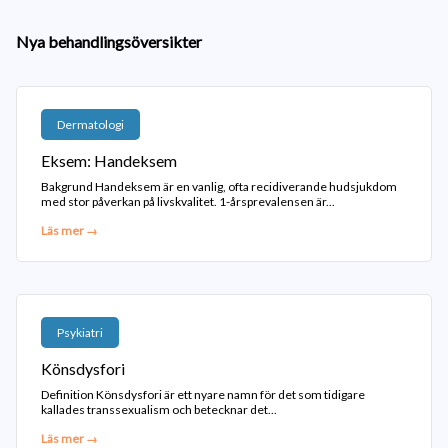
Nya behandlingsöversikter
Dermatologi
Eksem: Handeksem
Bakgrund Handeksem är en vanlig, ofta recidiverande hudsjukdom
med stor påverkan på livskvalitet. 1-årsprevalensen är...
Läs mer →
Psykiatri
Könsdysfori
Definition Könsdysfori är ett nyare namn för det som tidigare
kallades transsexualism och betecknar det...
Läs mer →