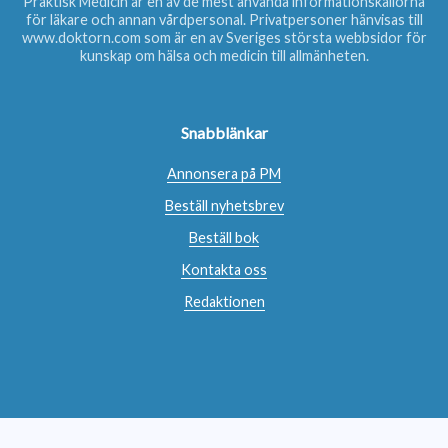
Praktisk Medicin är en av de mest använda informationskällorna
för läkare och annan vårdpersonal. Privatpersoner hänvisas till
www.doktorn.com
som är en av Sveriges största webbsidor för
kunskap om hälsa och medicin till allmänheten.
Snabblänkar
Annonsera på PM
Beställ nyhetsbrev
Beställ bok
Kontakta oss
Redaktionen