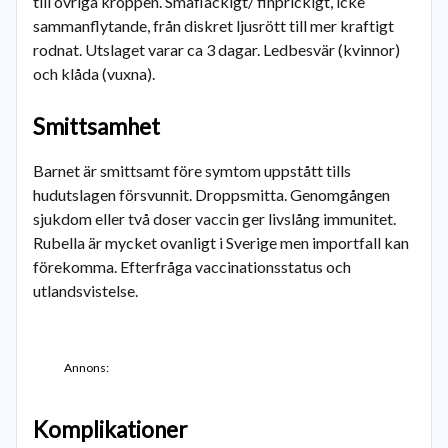
till övriga kroppen. Småfläckigt/ finprickigt, icke
sammanflytande, från diskret ljusrött till mer kraftigt
rodnat. Utslaget varar ca 3 dagar. Ledbesvär (kvinnor)
och klåda (vuxna).
Smittsamhet
Barnet är smittsamt före symtom uppstått tills
hudutslagen försvunnit. Droppsmitta. Genomgången
sjukdom eller två doser vaccin ger livslång immunitet.
Rubella är mycket ovanligt i Sverige men importfall kan
förekomma. Efterfråga vaccinationsstatus och
utlandsvistelse.
Annons:
Komplikationer