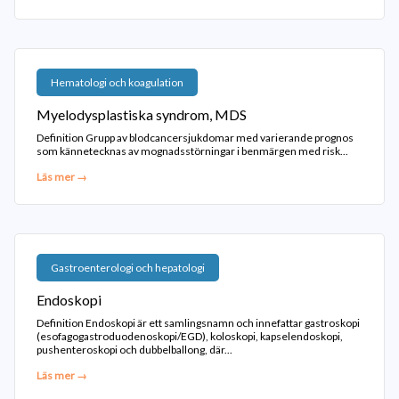
Hematologi och koagulation
Myelodysplastiska syndrom, MDS
Definition Grupp av blodcancersjukdomar med varierande prognos
som kännetecknas av mognadsstörningar i benmärgen med risk...
Läs mer →
Gastroenterologi och hepatologi
Endoskopi
Definition Endoskopi är ett samlingsnamn och innefattar gastroskopi
(esofagogastroduodenoskopi/EGD), koloskopi, kapselendoskopi,
pushenteroskopi och dubbelballong, där...
Läs mer →