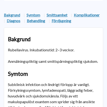
Bakgrund
|
Symtom
|
Smittsamhet
|
Komplikationer
|
Diagnos
|
Behandling
|
Fördjupning
Bakgrund
Rubellavirus. Inkubationstid: 2–3 veckor.
Anmälningspliktig samt smittspårningspliktig sjukdom.
Symtom
Subklinisk infektion och lindrigt förlopp är vanligt.
Förkylningssymtom, lymfadenopati, låggradig feber,
huvudvärk och sjukdomskänsla. Följs av ett
makulopapulöst exantem som sprider sig från ansikte