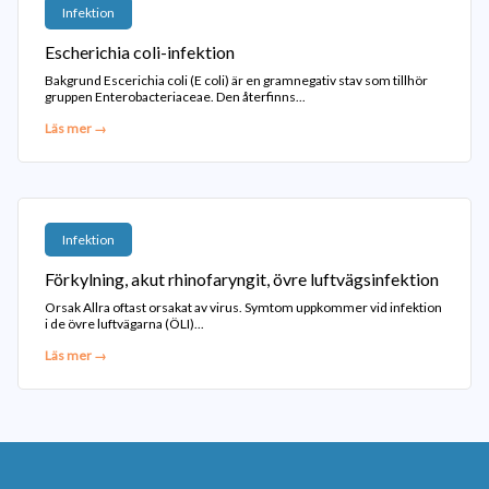
Infektion
Escherichia coli-infektion
Bakgrund Escerichia coli (E coli) är en gramnegativ stav som tillhör
gruppen Enterobacteriaceae. Den återfinns...
Läs mer →
Infektion
Förkylning, akut rhinofaryngit, övre luftvägsinfektion
Orsak Allra oftast orsakat av virus. Symtom uppkommer vid infektion
i de övre luftvägarna (ÖLI)...
Läs mer →