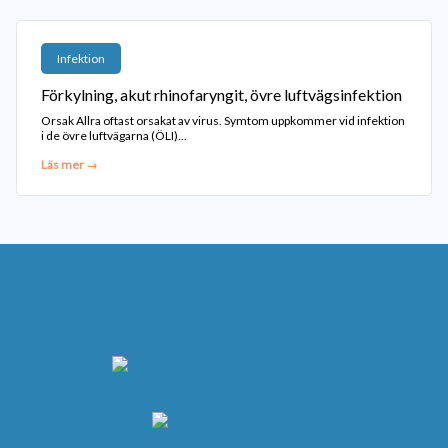
Infektion
Förkylning, akut rhinofaryngit, övre luftvägsinfektion
Orsak Allra oftast orsakat av virus. Symtom uppkommer vid infektion
i de övre luftvägarna (ÖLI)...
Läs mer →