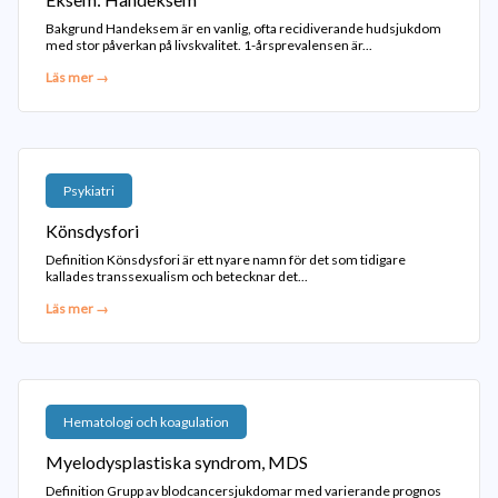
Bakgrund Handeksem är en vanlig, ofta recidiverande hudsjukdom
med stor påverkan på livskvalitet. 1-årsprevalensen är...
Läs mer →
Psykiatri
Könsdysfori
Definition Könsdysfori är ett nyare namn för det som tidigare
kallades transsexualism och betecknar det...
Läs mer →
Hematologi och koagulation
Myelodysplastiska syndrom, MDS
Definition Grupp av blodcancersjukdomar med varierande prognos