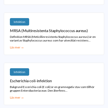
Infektion
MRSA (Multiresistenta Staphylococcus aureus)
Definition MRSA (Meticillinresistenta Staphylococcus aureus) är en
variant av Staphylococcus aureus som har utvecklat resistens...
Läs mer →
Infektion
Escherichia coli-infektion
Bakgrund Escerichia coli (E coli) är en gramnegativ stav som tillhör
gruppen Enterobacteriaceae. Den återfinns...
Läs mer →