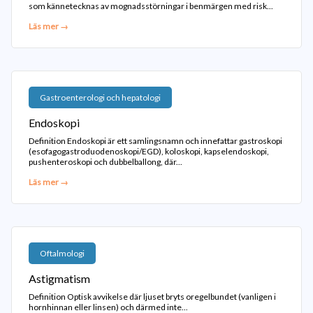
som kännetecknas av mognadsstörningar i benmärgen med risk...
Läs mer →
Gastroenterologi och hepatologi
Endoskopi
Definition Endoskopi är ett samlingsnamn och innefattar gastroskopi
(esofagogastroduodenoskopi/EGD), koloskopi, kapselendoskopi,
pushenteroskopi och dubbelballong, där...
Läs mer →
Oftalmologi
Astigmatism
Definition Optisk avvikelse där ljuset bryts oregelbundet (vanligen i
hornhinnan eller linsen) och därmed inte...