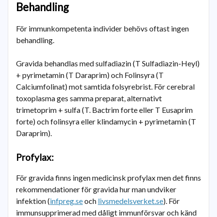
Behandling
För immunkompetenta individer behövs oftast ingen
behandling.
Gravida behandlas med sulfadiazin (T Sulfadiazin-Heyl)
+ pyrimetamin (T Daraprim) och Folinsyra (T
Calciumfolinat) mot samtida folsyrebrist. För cerebral
toxoplasma ges samma preparat, alternativt
trimetoprim + sulfa (T. Bactrim forte eller T Eusaprim
forte) och folinsyra eller klindamycin + pyrimetamin (T
Daraprim).
Profylax:
För gravida finns ingen medicinsk profylax men det finns
rekommendationer för gravida hur man undviker
infektion (
infpreg.se
och
livsmedelsverket.se
). För
immunsupprimerad med dåligt immunförsvar och känd