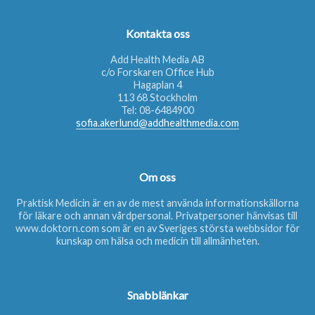
Kontakta oss
Add Health Media AB
c/o Forskaren Office Hub
Hagaplan 4
113 68 Stockholm
Tel:
08-6484900
sofia.akerlund@addhealthmedia.com
Om oss
Praktisk Medicin är en av de mest använda informationskällorna
för läkare och annan vårdpersonal. Privatpersoner hänvisas till
www.doktorn.com
som är en av Sveriges största webbsidor för
kunskap om hälsa och medicin till allmänheten.
Snabblänkar