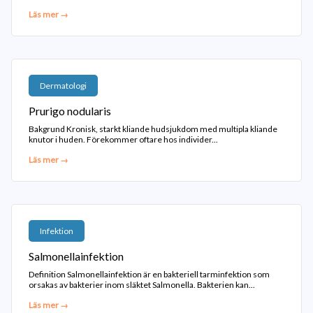
Läs mer →
Dermatologi
Prurigo nodularis
Bakgrund Kronisk, starkt kliande hudsjukdom med multipla kliande
knutor i huden. Förekommer oftare hos individer...
Läs mer →
Infektion
Salmonellainfektion
Definition Salmonellainfektion är en bakteriell tarminfektion som
orsakas av bakterier inom släktet Salmonella. Bakterien kan...
Läs mer →