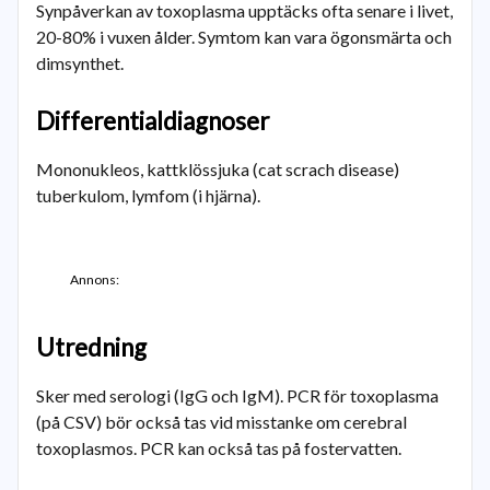
Synpåverkan av toxoplasma upptäcks ofta senare i livet,
20-80% i vuxen ålder. Symtom kan vara ögonsmärta och
dimsynthet.
Differentialdiagnoser
Mononukleos, kattklössjuka (cat scrach disease)
tuberkulom, lymfom (i hjärna).
Annons:
Utredning
Sker med serologi (IgG och IgM). PCR för toxoplasma
(på CSV) bör också tas vid misstanke om cerebral
toxoplasmos. PCR kan också tas på fostervatten.