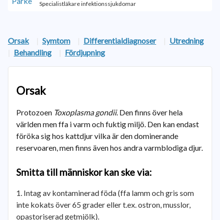
Specialistläkare infektionssjukdomar
Orsak
|
Symtom
|
Differentialdiagnoser
|
Utredning
|
Behandling
|
Fördjupning
Orsak
Protozoen
Toxoplasma gondii
. Den finns över hela
världen men ffa i varm och fuktig miljö. Den kan endast
föröka sig hos kattdjur vilka är den dominerande
reservoaren, men finns även hos andra varmblodiga djur.
Smitta till människor kan ske via:
Intag av kontaminerad föda (ffa lamm och gris som
inte kokats över 65 grader eller t.ex. ostron, musslor,
opastoriserad getmjölk).