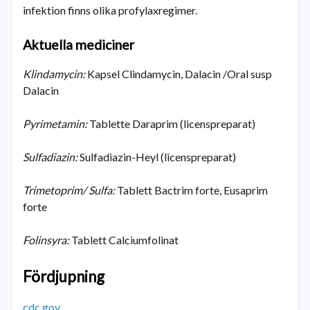
infektion finns olika profylaxregimer.
Aktuella mediciner
Klindamycin:
Kapsel Clindamycin, Dalacin /Oral susp
Dalacin
Pyrimetamin:
Tablette Daraprim (licenspreparat)
Sulfadiazin:
Sulfadiazin-Heyl (licenspreparat)
Trimetoprim/ Sulfa:
Tablett Bactrim forte, Eusaprim
forte
Folinsyra:
Tablett Calciumfolinat
Fördjupning
cdc.gov