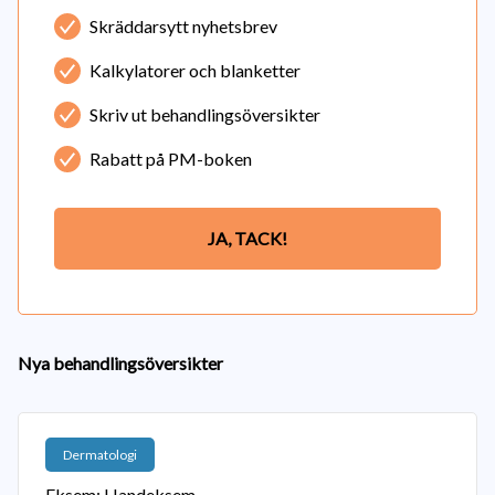
Skräddarsytt nyhetsbrev
Kalkylatorer och blanketter
Skriv ut behandlingsöversikter
Rabatt på PM-boken
JA, TACK!
Nya behandlingsöversikter
Dermatologi
Eksem: Handeksem