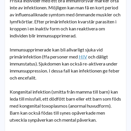
Friska individer med ett bra immunförsvar märker ofta
inte av infektionen. Möjligen kan man få en kort period
av influensaliknade symtom med ömmande muskler och
lymfkörtlar. Efter primärinfektion kvarstår parasiten i
kroppen i en inaktiv form och kan reaktivera om
individen blir immunsupprimerad.
Immunsupprimerade kan bli allvarligt sjuka vid
primärinfektion (ffa personer med
HIV
och dåligt
immunstatus). Sjukdomen kan också re-aktivera under
immunsuppression. I dessa fall kan infektionen ge feber
och encefalit.
Kongenital infektion (smitta från mamma till barn) kan
leda till missfall, ett dödfött barn eller ett barn som föds
med kongenital toxoplasmos (anormal huvudform).
Barn kan också födas till synes opåverkade men
utveckla synpåverkan och mental påverkan.