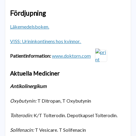
Fördjupning
Läkemedelsboken.
VISS: Urininkontinens hos kvinnor.
Patientinformation:
www.doktorn.com
Aktuella Mediciner
Antikolinergikum
Oxybutynin:
T Ditropan, T Oxybutynin
Tolterodin:
K/T Tolterodin. Depotkapsel Tolterodin.
Solifenacin:
T Vesicare. T Solifenacin