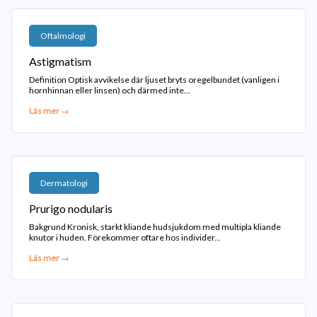
Oftalmologi
Astigmatism
Definition Optisk avvikelse där ljuset bryts oregelbundet (vanligen i
hornhinnan eller linsen) och därmed inte...
Läs mer →
Dermatologi
Prurigo nodularis
Bakgrund Kronisk, starkt kliande hudsjukdom med multipla kliande
knutor i huden. Förekommer oftare hos individer...
Läs mer →