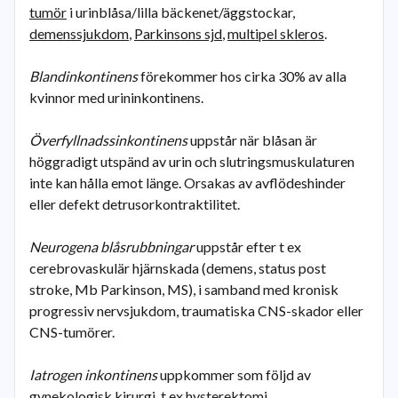
tumör
i urinblåsa/lilla bäckenet/äggstockar,
demenssjukdom
,
Parkinsons sjd
,
multipel skleros
.
Blandinkontinens
förekommer hos cirka 30% av alla
kvinnor med urininkontinens.
Överfyllnadssinkontinens
uppstår när blåsan är
höggradigt utspänd av urin och slutringsmuskulaturen
inte kan hålla emot länge. Orsakas av avflödeshinder
eller defekt detrusorkontraktilitet.
Neurogena blåsrubbningar
uppstår efter t ex
cerebrovaskulär hjärnskada (demens, status post
stroke, Mb Parkinson, MS), i samband med kronisk
progressiv nervsjukdom, traumatiska CNS-skador eller
CNS-tumörer.
Iatrogen inkontinens
uppkommer som följd av
gynekologisk kirurgi, t ex hysterektomi,