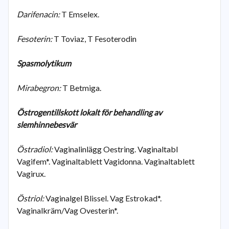
Darifenacin:
T Emselex.
Fesoterin:
T Toviaz, T Fesoterodin
Spasmolytikum
Mirabegron:
T Betmiga.
Östrogentillskott lokalt för behandling av
slemhinnebesvär
Östradiol:
Vaginalinlägg Oestring. Vaginaltabl
Vagifem*. Vaginaltablett Vagidonna. Vaginaltablett
Vagirux.
Östriol:
Vaginalgel Blissel. Vag Estrokad*.
Vaginalkräm/Vag Ovesterin*.