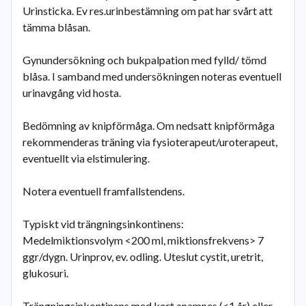
Urinsticka. Ev res.urinbestämning om pat har svårt att
tämma blåsan.
Gynundersökning och bukpalpation med fylld/ tömd
blåsa. I samband med undersökningen noteras eventuell
urinavgång vid hosta.
Bedömning av knipförmåga. Om nedsatt knipförmåga
rekommenderas träning via fysioterapeut/uroterapeut,
eventuellt via elstimulering.
Notera eventuell framfallstendens.
Typiskt vid trängningsinkontinens:
Medelmiktionsvolym <200 ml, miktionsfrekvens> 7
ggr/dygn. Urinprov, ev. odling. Uteslut cystit, uretrit,
glukosuri.
Trängningsinkontinens med kort anamnes (<1 år) eller