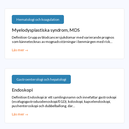
Hematologi och koagulation
Myelodysplastiska syndrom, MDS
Definition Grupp av blodcancersjukdomar med varierande prognos
som kännetecknas av mognadsstörningar i benmärgen med risk...
Läs mer →
Gastroenterologi och hepatologi
Endoskopi
Definition Endoskopi är ett samlingsnamn och innefattar gastroskopi
(esofagogastroduodenoskopi/EGD), koloskopi, kapselendoskopi,
pushenteroskopi och dubbelballong, där...
Läs mer →