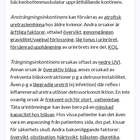
bäckenbottenmuskulatur upprätthållande kontinens.
Ansträngningsinkontinens
kan förvärras av
atrofisk
uretraslemhinna
hos äldre kvinnor. Andra orsaker är
ärftliga faktorer
, uttalad
övervikt
,
genomgången
graviditet/vaginal förlossning
,
låg tonus i urinröret
,
försämrad upphängning
av urinrörets inre del.
KOL
.
Trängningsinkontinens
orsakas oftast av
nedre UVI
.
Annan orsak är
överaktiv blåsa
, anses orsakad av
frekventa blåskontraktioner p g a detrusorinstabilitet.
Även p g a
låggradig uretrit
(ej infektion) där reflex i
inflammerad uretra utlöser detrusorkonstriktion. En inte
ovanlig orsak är
frekvent och för stort vattenintag
.
Täta urintömningar kan även bero på en
minskad
kapacitet hos blåsan
. Hos vissa patienter kan det även
vara en anpassning från patientens sida, dvs pat. kissar
för säkerhets skull. Andra bakomliggande faktorer:
övervikt
,
obstipation
,
hjärtsvikt
,
blåssten
,
diuretika
,