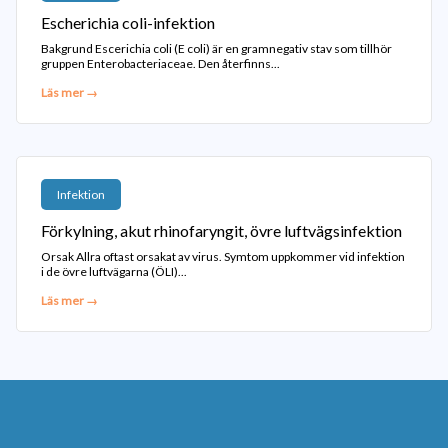
Escherichia coli-infektion
Bakgrund Escerichia coli (E coli) är en gramnegativ stav som tillhör
gruppen Enterobacteriaceae. Den återfinns...
Läs mer →
Infektion
Förkylning, akut rhinofaryngit, övre luftvägsinfektion
Orsak Allra oftast orsakat av virus. Symtom uppkommer vid infektion
i de övre luftvägarna (ÖLI)...
Läs mer →