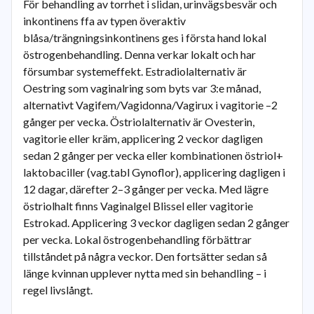
För behandling av torrhet i slidan, urinvägsbesvär och
inkontinens ffa av typen överaktiv
blåsa/trängningsinkontinens ges i första hand lokal
östrogenbehandling. Denna verkar lokalt och har
försumbar systemeffekt. Estradiolalternativ är
Oestring som vaginalring som byts var 3:e månad,
alternativt Vagifem/Vagidonna/Vagirux i vagitorie –2
gånger per vecka. Östriolalternativ är Ovesterin,
vagitorie eller kräm, applicering 2 veckor dagligen
sedan 2 gånger per vecka eller kombinationen östriol+
laktobaciller (vag.tabl Gynoflor), applicering dagligen i
12 dagar, därefter 2–3 gånger per vecka. Med lägre
östriolhalt finns Vaginalgel Blissel eller vagitorie
Estrokad. Applicering 3 veckor dagligen sedan 2 gånger
per vecka. Lokal östrogenbehandling förbättrar
tillståndet på några veckor. Den fortsätter sedan så
länge kvinnan upplever nytta med sin behandling – i
regel livslångt.