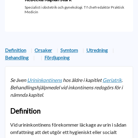
Specialist i obstetrik och gynekologi. T f chefredaktör Praktisk
Medicin
Definition
|
Orsaker
|
Symtom
|
Utredning
|
Behandling
|
|
Fördjupning
Se även
Urininkontinens
hos äldre i kapitlet
Geriatrik
.
Behandlingshjälpmedel vid inkontinens redogörs för i
nämnda kapitel.
Definition
Vid urininkontinens förekommer läckage av urin i sådan
omfattning att det utgör ett hygieniskt eller socialt