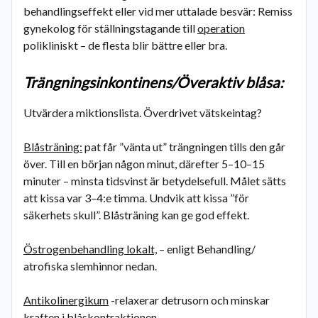
behandlingseffekt eller vid mer uttalade besvär: Remiss
gynekolog för ställningstagande till
operation
polikliniskt – de flesta blir bättre eller bra.
Trängningsinkontinens/Överaktiv blåsa:
Utvärdera miktionslista. Överdrivet vätskeintag?
Blåsträning:
pat får ”vänta ut” trängningen tills den går
över. Till en början någon minut, därefter 5–10–15
minuter – minsta tidsvinst är betydelsefull. Målet sätts
att kissa var 3–4:e timma. Undvik att kissa ”för
säkerhets skull”. Blåsträning kan ge god effekt.
Östrogenbehandling lokalt,
– enligt Behandling/
atrofiska slemhinnor nedan.
Antikolinergikum
-relaxerar detrusorn och minskar
kraften i blåskontraktionen.