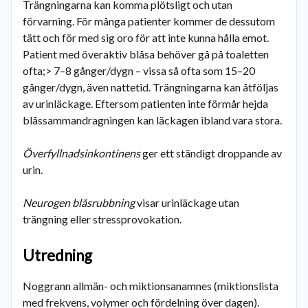
Trängningarna kan komma plötsligt och utan
förvarning. För många patienter kommer de dessutom
tätt och för med sig oro för att inte kunna hålla emot.
Patient med överaktiv blåsa behöver gå på toaletten
ofta;> 7–8 gånger/dygn – vissa så ofta som 15–20
gånger/dygn, även nattetid. Trängningarna kan åtföljas
av urinläckage. Eftersom patienten inte förmår hejda
blåssammandragningen kan läckagen ibland vara stora.
Överfyllnadsinkontinens
ger ett ständigt droppande av
urin.
Neurogen blåsrubbning
visar urinläckage utan
trängning eller stressprovokation.
Utredning
Noggrann allmän- och miktionsanamnes (miktionslista
med frekvens, volymer och fördelning över dagen).