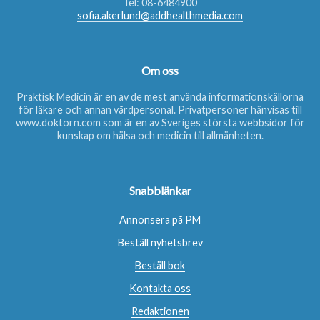
Tel:
08-6484900
sofia.akerlund@addhealthmedia.com
Om oss
Praktisk Medicin är en av de mest använda informationskällorna
för läkare och annan vårdpersonal. Privatpersoner hänvisas till
www.doktorn.com
som är en av Sveriges största webbsidor för
kunskap om hälsa och medicin till allmänheten.
Snabblänkar
Annonsera på PM
Beställ nyhetsbrev
Beställ bok
Kontakta oss
Redaktionen