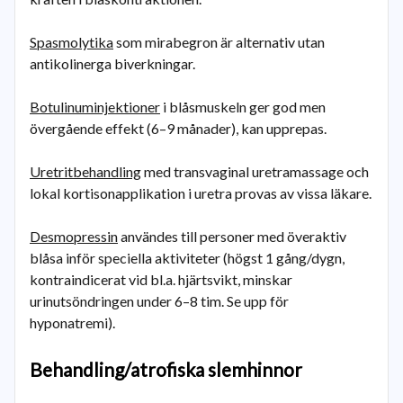
Spasmolytika
som mirabegron är alternativ utan
antikolinerga biverkningar.
Botulinuminjektioner
i blåsmuskeln ger god men
övergående effekt (6–9 månader), kan upprepas.
Uretritbehandling
med transvaginal uretramassage och
lokal kortisonapplikation i uretra provas av vissa läkare.
Desmopressin
användes till personer med överaktiv
blåsa inför speciella aktiviteter (högst 1 gång/dygn,
kontraindicerat vid bl.a. hjärtsvikt, minskar
urinutsöndringen under 6–8 tim. Se upp för
hyponatremi).
Behandling/atrofiska slemhinnor