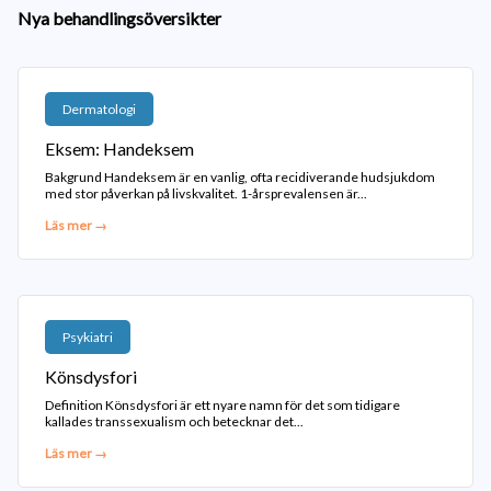
Nya behandlingsöversikter
Dermatologi
Eksem: Handeksem
Bakgrund Handeksem är en vanlig, ofta recidiverande hudsjukdom
med stor påverkan på livskvalitet. 1-årsprevalensen är...
Läs mer →
Psykiatri
Könsdysfori
Definition Könsdysfori är ett nyare namn för det som tidigare
kallades transsexualism och betecknar det...
Läs mer →