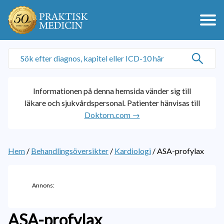
Informationen på denna hemsida vänder sig till
läkare och sjukvårdspersonal. Patienter hänvisas till
Doktorn.com →
Hem
/
Behandlingsöversikter
/
Kardiologi
/
ASA-profylax
Annons:
ASA-profylax