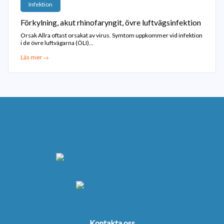
Infektion
Förkylning, akut rhinofaryngit, övre luftvägsinfektion
Orsak Allra oftast orsakat av virus. Symtom uppkommer vid infektion
i de övre luftvägarna (ÖLI)...
Läs mer →
Kontakta oss