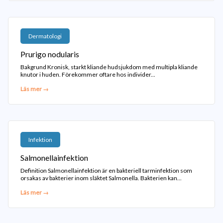
Dermatologi
Prurigo nodularis
Bakgrund Kronisk, starkt kliande hudsjukdom med multipla kliande
knutor i huden. Förekommer oftare hos individer...
Läs mer →
Infektion
Salmonellainfektion
Definition Salmonellainfektion är en bakteriell tarminfektion som
orsakas av bakterier inom släktet Salmonella. Bakterien kan...
Läs mer →