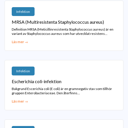
Infektion
MRSA (Multiresistenta Staphylococcus aureus)
Definition MRSA (Meticillinresistenta Staphylococcus aureus) är en
variant av Staphylococcus aureus som har utvecklat resistens...
Läs mer →
Infektion
Escherichia coli-infektion
Bakgrund Escerichia coli (E coli) är en gramnegativ stav som tillhör
gruppen Enterobacteriaceae. Den återfinns...
Läs mer →