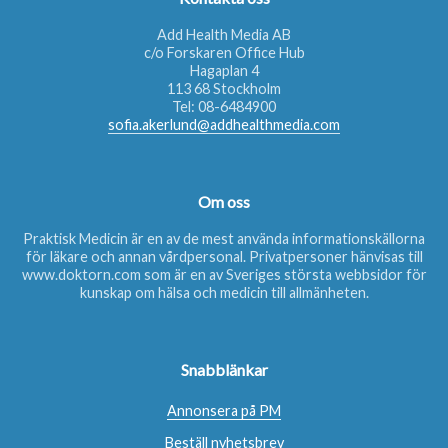
Add Health Media AB
c/o Forskaren Office Hub
Hagaplan 4
113 68 Stockholm
Tel:
08-6484900
sofia.akerlund@addhealthmedia.com
Om oss
Praktisk Medicin är en av de mest använda informationskällorna
för läkare och annan vårdpersonal. Privatpersoner hänvisas till
www.doktorn.com
som är en av Sveriges största webbsidor för
kunskap om hälsa och medicin till allmänheten.
Snabblänkar
Annonsera på PM
Beställ nyhetsbrev