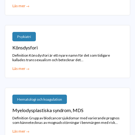
Läs mer →
Psykiatri
Könsdysfori
Definition Könsdysfori är ett nyare namn för det som tidigare
kallades transsexualism och betecknar det...
Läs mer →
Hematologi och koagulation
Myelodysplastiska syndrom, MDS
Definition Grupp av blodcancersjukdomar med varierande prognos
som kännetecknas av mognadsstörningar i benmärgen med risk...
Läs mer →