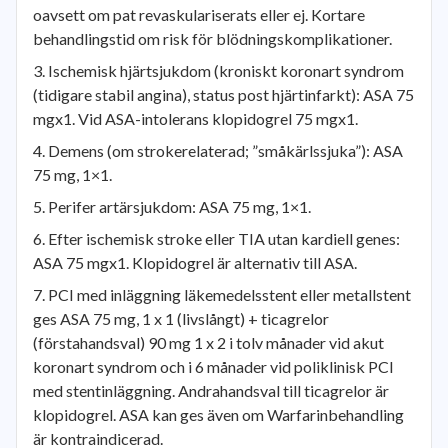
oavsett om pat revaskulariserats eller ej. Kortare
behandlingstid om risk för blödningskomplikationer.
Ischemisk hjärtsjukdom (kroniskt koronart syndrom
(tidigare stabil angina), status post hjärtinfarkt): ASA 75
mgx1. Vid ASA-intolerans klopidogrel 75 mgx1.
Demens (om strokerelaterad; ”småkärlssjuka”): ASA
75 mg, 1×1.
Perifer artärsjukdom: ASA 75 mg, 1×1.
Efter ischemisk stroke eller TIA utan kardiell genes:
ASA 75 mgx1. Klopidogrel är alternativ till ASA.
PCI med inläggning läkemedelsstent eller metallstent
ges ASA 75 mg, 1 x 1 (livslångt) + ticagrelor
(förstahandsval) 90 mg 1 x 2 i tolv månader vid akut
koronart syndrom och i 6 månader vid poliklinisk PCI
med stentinläggning. Andrahandsval till ticagrelor är
klopidogrel. ASA kan ges även om Warfarinbehandling
är kontraindicerad.