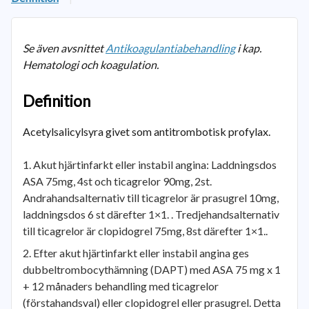
Se även avsnittet
Antikoagulantiabehandling
i kap.
Hematologi och koagulation.
Definition
Acetylsalicylsyra givet som antitrombotisk profylax.
Akut hjärtinfarkt eller instabil angina: Laddningsdos
ASA 75mg, 4st och ticagrelor 90mg, 2st.
Andrahandsalternativ till ticagrelor är prasugrel 10mg,
laddningsdos 6 st därefter 1×1. . Tredjehandsalternativ
till ticagrelor är clopidogrel 75mg, 8st därefter 1×1..
Efter akut hjärtinfarkt eller instabil angina ges
dubbeltrombocythämning (DAPT) med ASA 75 mg x 1
+ 12 månaders behandling med ticagrelor
(förstahandsval) eller clopidogrel eller prasugrel. Detta