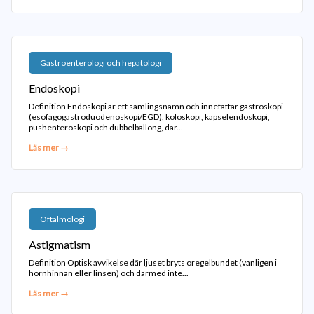
Gastroenterologi och hepatologi
Endoskopi
Definition Endoskopi är ett samlingsnamn och innefattar gastroskopi
(esofagogastroduodenoskopi/EGD), koloskopi, kapselendoskopi,
pushenteroskopi och dubbelballong, där...
Läs mer →
Oftalmologi
Astigmatism
Definition Optisk avvikelse där ljuset bryts oregelbundet (vanligen i
hornhinnan eller linsen) och därmed inte...
Läs mer →