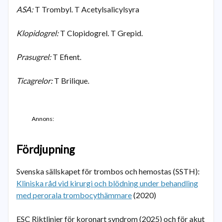
ASA:
T Trombyl. T Acetylsalicylsyra
Klopidogrel:
T Clopidogrel. T Grepid.
Prasugrel:
T Efient.
Ticagrelor:
T Brilique.
Annons:
Fördjupning
Svenska sällskapet för trombos och hemostas (SSTH):
Kliniska råd vid kirurgi och blödning under behandling
med perorala trombocythämmare
(2020)
ESC Riktlinjer för koronart syndrom (2025) och för akut