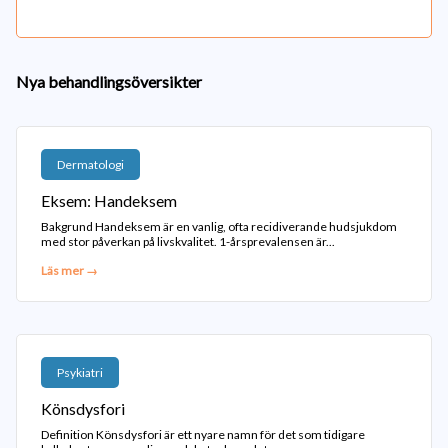
Nya behandlingsöversikter
Dermatologi
Eksem: Handeksem
Bakgrund Handeksem är en vanlig, ofta recidiverande hudsjukdom
med stor påverkan på livskvalitet. 1-årsprevalensen är...
Läs mer →
Psykiatri
Könsdysfori
Definition Könsdysfori är ett nyare namn för det som tidigare