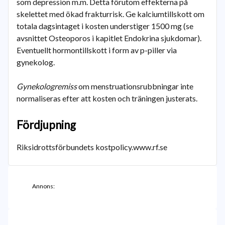
som depression m.m. Detta förutom effekterna på
skelettet med ökad frakturrisk. Ge kalciumtillskott om
totala dagsintaget i kosten understiger 1500 mg (se
avsnittet Osteoporos i kapitlet Endokrina sjukdomar).
Eventuellt hormontillskott i form av p-piller via
gynekolog.
Gynekologremiss
om menstruationsrubbningar inte
normaliseras efter att kosten och träningen justerats.
Fördjupning
Riksidrottsförbundets kostpolicy.www.rf.se
Annons: