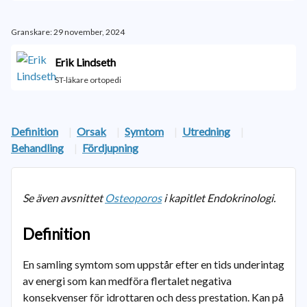
Granskare: 29 november, 2024
Erik Lindseth
ST-läkare ortopedi
Definition
|
Orsak
|
Symtom
|
Utredning
|
Behandling
|
Fördjupning
Se även avsnittet
Osteoporos
i kapitlet Endokrinologi.
Definition
En samling symtom som uppstår efter en tids underintag
av energi som kan medföra flertalet negativa
konsekvenser för idrottaren och dess prestation. Kan på