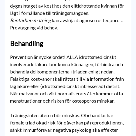
dygnsintaget av kost hos den elitidrottande kvinnan för
lågt i förhållande till träningsmängden.
Bentäthetsmätning
kan avslöja diagnosen osteoporos.
Provtagning vid behov.
Behandling
Prevention är nyckelordet! ALLA idrottsmedicinskt
involverade läkare bör kunna känna igen, förhindra och
behandla delkomponenterna i triaden enligt nedan.
Felaktiga kostvanor skall rättas till via information från
lagläkare eller (idrottsmedicinskt intresserad) dietist.
När matvanor och vikt normaliserats återkommer ofta
menstruationer och risken för osteoporos minskar.
Träningsintensiteten bör minskas. Obehandlat har
female triad ökad risk för påverkan på reproduktionen,
sänkt immunförsvar, negativa psykologiska effekter