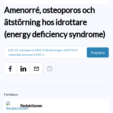
Amenorré, osteoporos och
ätstörning hos idrottare
(energy deficiency syndrome)
ICD-10: osteoporos M81.9; Ätstörningar UNS F50.9;
Kopiera
sekundär amenorré N91.1
Författare
Redaktionen