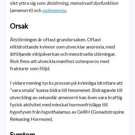
sikt yttra sig som
ätstörning
,
menstruell dysfunktion
(amenorré) och
osteoporos
.
Orsak
Ätstörningen är oftast grundorsaken. Oftast
elitidrottande kvinnor som utvecklar anorexia, med
åtföljande viktpåverkan och menstruella störningar.
Risk finns att utveckla manifest osteoporos med
frakturer som följd.
I vidare mening tycks pressen på kvinnliga idrottare att
”vara smala” kunna bidra till fenomenet. Bidragande till
utveckling av sekundär amenorré kan även vara kraftig
fysisk aktivitet med minskat hormonfrisläpp till
hypofysen från hypothalamus av GnRH (Gonadotropine
Releasing Hormone).
Symtom