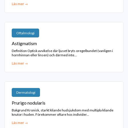
Läs mer →
Oftalmologi
Astigmatism
Definition Optisk avvikelse där ljuset bryts oregelbundet (vanligen i
hornhinnan eller linsen) och därmed inte...
Läs mer →
Dermatologi
Prurigo nodularis
Bakgrund Kronisk, starkt kliande hudsjukdom med multipla kliande
knutor i huden. Förekommer oftare hos individer...
Läs mer →