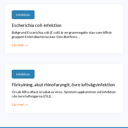
Infektion
Escherichia coli-infektion
Bakgrund Escerichia coli (E coli) är en gramnegativ stav som tillhör
gruppen Enterobacteriaceae. Den återfinns...
Läs mer →
Infektion
Förkylning, akut rhinofaryngit, övre luftvägsinfektion
Orsak Allra oftast orsakat av virus. Symtom uppkommer vid infektion
i de övre luftvägarna (ÖLI)...
Läs mer →