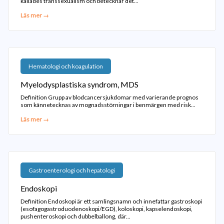
kallades transsexualism och betecknar det...
Läs mer →
Hematologi och koagulation
Myelodysplastiska syndrom, MDS
Definition Grupp av blodcancersjukdomar med varierande prognos
som kännetecknas av mognadsstörningar i benmärgen med risk...
Läs mer →
Gastroenterologi och hepatologi
Endoskopi
Definition Endoskopi är ett samlingsnamn och innefattar gastroskopi
(esofagogastroduodenoskopi/EGD), koloskopi, kapselendoskopi,
pushenteroskopi och dubbelballong, där...