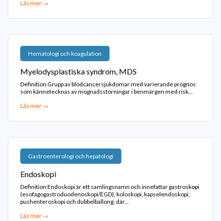
Läs mer →
Hematologi och koagulation
Myelodysplastiska syndrom, MDS
Definition Grupp av blodcancersjukdomar med varierande prognos
som kännetecknas av mognadsstörningar i benmärgen med risk...
Läs mer →
Gastroenterologi och hepatologi
Endoskopi
Definition Endoskopi är ett samlingsnamn och innefattar gastroskopi
(esofagogastroduodenoskopi/EGD), koloskopi, kapselendoskopi,
pushenteroskopi och dubbelballong, där...
Läs mer →