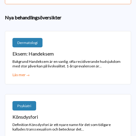
Nya behandlingsöversikter
Dermatologi
Eksem: Handeksem
Bakgrund Handeksem är en vanlig, ofta recidiverande hudsjukdom
med stor påverkan på livskvalitet. 1-årsprevalensen är...
Läs mer →
Psykiatri
Könsdysfori
Definition Könsdysfori är ett nyare namn för det som tidigare
kallades transsexualism och betecknar det...