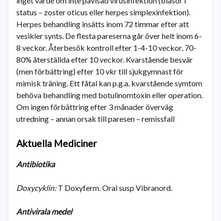
inget värde om inte påvisad virusinfektion (blåsor i
status – zoster oticus eller herpes simplexinfektion).
Herpes behandling insätts inom 72 timmar efter att
vesikler synts. De flesta pareserna går över helt inom 6-
8 veckor. Återbesök kontroll efter 1-4-10 veckor, 70-
80% återställda efter 10 veckor. Kvarstående besvär
(men förbättring) efter 10 vkr till sjukgymnast för
mimisk träning. Ett fåtal kan p.g.a. kvarstående symtom
behöva behandling med botulinomtoxin eller operation.
Om ingen förbättring efter 3 månader överväg
utredning – annan orsak till paresen – remissfall
Aktuella Mediciner
Antibiotika
Doxycyklin:
T Doxyferm. Oral susp Vibranord.
Antivirala medel