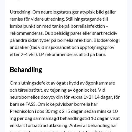
Utredning: Om neurologstatus ger atypisk bild gäller
remiss för vidare utredning. Ställningstagande till
lumbalpunktion med tanke på borreliainfektion –
rekommenderas
. Dubbelsidig pares eller snart recidiv
på andra sidan tyder på borreliainfektion. Blodserologi
är osäker (tas vid insjuknandet och uppföljningsprov
efter 2-4 vkr). LP rekommenderas alltid på barn.
Behandling
Om slutningsdefekt av ögat skydd av ögonkammare
och tårsubstitut, ev. tejpning av ögonlocket. Vid
neuroborrelios doxycyklin för vuxna 1×2 i 14 dagar, för
barn se FASS. Om icke påvisbar borrelia har
Prednisolon i dos 30 mg x 2 i 5 dagar, sedan minska 10
mg per dag sammanlagd behandlingstid 10 dagar, visat
en klart förbättrad utläkning. Antiviral behandling har