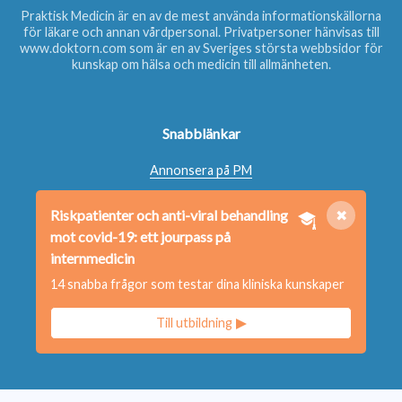
Praktisk Medicin är en av de mest använda informationskällorna
för läkare och annan vårdpersonal. Privatpersoner hänvisas till
www.doktorn.com
som är en av Sveriges största webbsidor för
kunskap om hälsa och medicin till allmänheten.
Snabblänkar
Annonsera på PM
Beställ nyhetsbrev
Riskpatienter och anti-viral behandling
✖
Beställ bok
mot covid-19: ett jourpass på
Kontakta oss
internmedicin
14 snabba frågor som testar dina kliniska kunskaper
Redaktionen
Till utbildning