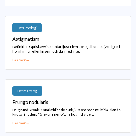
Oftalmologi
Astigmatism
Definition Optisk avvikelse där ljuset bryts oregelbundet (vanligen i
hornhinnan eller linsen) och därmed inte...
Läs mer →
Dermatologi
Prurigo nodularis
Bakgrund Kronisk, starkt kliande hudsjukdom med multipla kliande
knutor i huden. Förekommer oftare hos individer...
Läs mer →