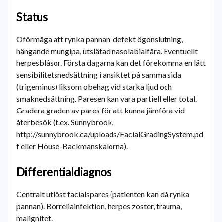
Status
Oförmåga att rynka pannan, defekt ögonslutning,
hängande mungipa, utslätad nasolabialfåra. Eventuellt
herpesblåsor. Första dagarna kan det förekomma en lätt
sensibilitetsnedsättning i ansiktet på samma sida
(trigeminus) liksom obehag vid starka ljud och
smaknedsättning. Paresen kan vara partiell eller total.
Gradera graden av pares för att kunna jämföra vid
återbesök (t.ex. Sunnybrook,
http://sunnybrook.ca/uploads/FacialGradingSystem.pd
f eller House-Backmanskalorna).
Differentialdiagnos
Centralt utlöst facialspares (patienten kan då rynka
pannan). Borreliainfektion, herpes zoster, trauma,
malignitet.