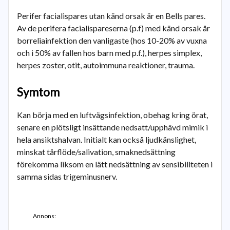
Perifer facialispares utan känd orsak är en Bells pares.
Av de perifera facialispareserna (p.f) med känd orsak år
borreliainfektion den vanligaste (hos 10-20% av vuxna
och i 50% av fallen hos barn med p.f.), herpes simplex,
herpes zoster, otit, autoimmuna reaktioner, trauma.
Symtom
Kan börja med en luftvägsinfektion, obehag kring örat,
senare en plötsligt insättande nedsatt/upphävd mimik i
hela ansiktshalvan. Initialt kan också ljudkänslighet,
minskat tårflöde/salivation, smaknedsättning
förekomma liksom en lätt nedsättning av sensibiliteten i
samma sidas trigeminusnerv.
Annons: