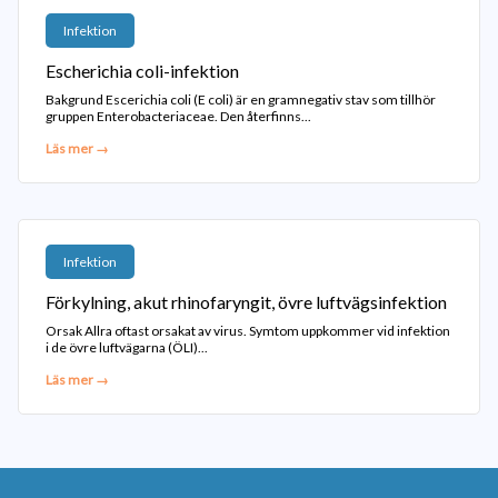
Infektion
Escherichia coli-infektion
Bakgrund Escerichia coli (E coli) är en gramnegativ stav som tillhör
gruppen Enterobacteriaceae. Den återfinns...
Läs mer →
Infektion
Förkylning, akut rhinofaryngit, övre luftvägsinfektion
Orsak Allra oftast orsakat av virus. Symtom uppkommer vid infektion
i de övre luftvägarna (ÖLI)...
Läs mer →