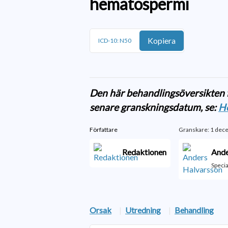
hematospermi
Kopiera
ICD-10: N50
Den här behandlingsöversikten f
senare granskningsdatum, se:
H
Författare
Granskare: 1 dec
Redaktionen
Ande
Specia
Orsak
|
Utredning
|
Behandling