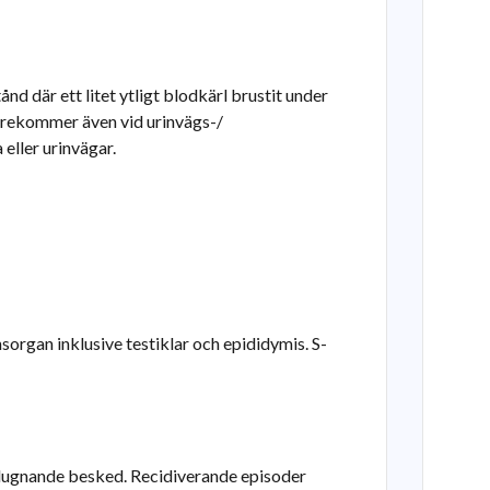
tånd där ett litet ytligt blodkärl brustit under
Förekommer även vid urinvägs-/
 eller urinvägar.
sorgan inklusive testiklar och epididymis. S-
lugnande besked. Recidiverande episoder