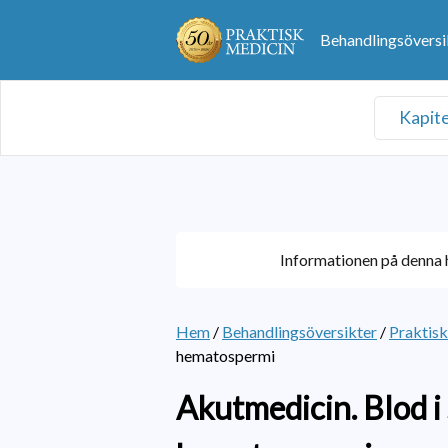
Behandlingsöversi
Kapit
Informationen på denna h
Hem
/
Behandlingsöversikter
/
Praktis
hematospermi
Akutmedicin. Blod i