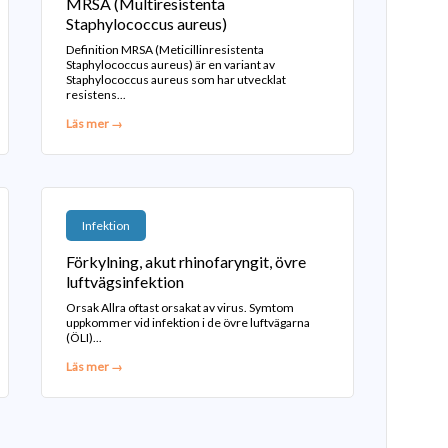
MRSA (Multiresistenta
Staphylococcus aureus)
Definition MRSA (Meticillinresistenta
Staphylococcus aureus) är en variant av
Staphylococcus aureus som har utvecklat
resistens...
Läs mer →
Infektion
Förkylning, akut rhinofaryngit, övre
luftvägsinfektion
Orsak Allra oftast orsakat av virus. Symtom
uppkommer vid infektion i de övre luftvägarna
(ÖLI)...
Läs mer →