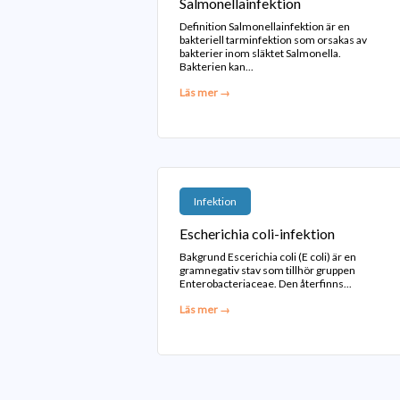
Salmonellainfektion
Definition Salmonellainfektion är en
bakteriell tarminfektion som orsakas av
bakterier inom släktet Salmonella.
Bakterien kan...
Läs mer →
Infektion
Escherichia coli-infektion
Bakgrund Escerichia coli (E coli) är en
gramnegativ stav som tillhör gruppen
Enterobacteriaceae. Den återfinns...
Läs mer →