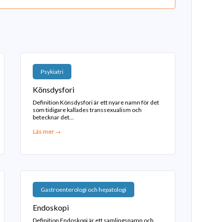
Psykiatri
Könsdysfori
Definition Könsdysfori är ett nyare namn för det
som tidigare kallades transsexualism och
betecknar det...
Läs mer →
Gastroenterologi och hepatologi
Endoskopi
Definition Endoskopi är ett samlingsnamn och