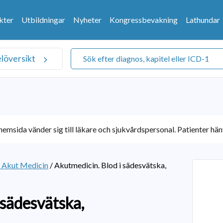
kter
Utbildningar
Nyheter
Kongressbevakning
Lathundar
elöversikt
emsida vänder sig till läkare och sjukvårdspersonal. Patienter hänv
k Akut Medicin
/
Akutmedicin. Blod i sädesvätska,
 sädesvätska,