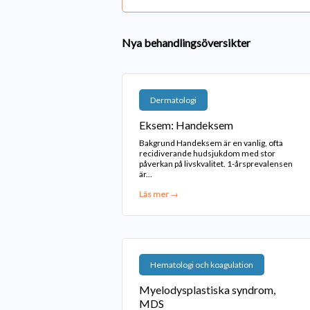
Nya behandlingsöversikter
Dermatologi
Eksem: Handeksem
Bakgrund Handeksem är en vanlig, ofta
recidiverande hudsjukdom med stor
påverkan på livskvalitet. 1-årsprevalensen
är...
Läs mer →
Hematologi och koagulation
Myelodysplastiska syndrom,
MDS