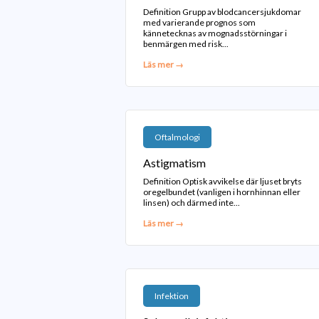
Definition Grupp av blodcancersjukdomar
med varierande prognos som
kännetecknas av mognadsstörningar i
benmärgen med risk...
Läs mer →
Oftalmologi
Astigmatism
Definition Optisk avvikelse där ljuset bryts
oregelbundet (vanligen i hornhinnan eller
linsen) och därmed inte...
Läs mer →
Infektion