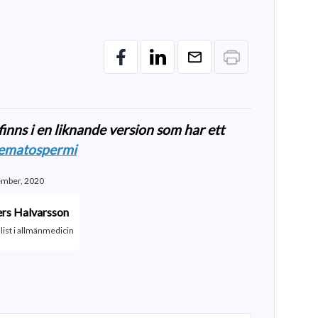
inns i en liknande version som har ett
ematospermi
ember, 2020
rs Halvarsson
list i allmänmedicin