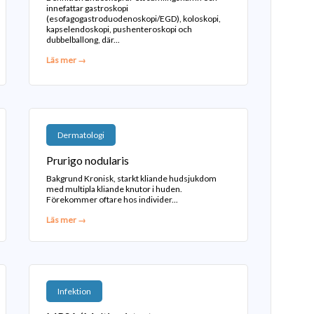
innefattar gastroskopi
(esofagogastroduodenoskopi/EGD), koloskopi,
kapselendoskopi, pushenteroskopi och
dubbelballong, där...
Läs mer →
Dermatologi
Prurigo nodularis
Bakgrund Kronisk, starkt kliande hudsjukdom
med multipla kliande knutor i huden.
Förekommer oftare hos individer...
Läs mer →
Infektion