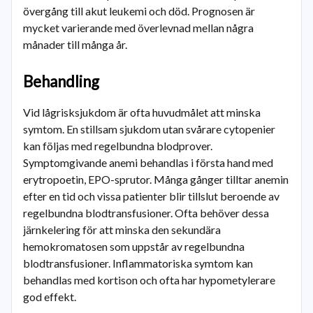
övergång till akut leukemi och död. Prognosen är
mycket varierande med överlevnad mellan några
månader till många år.
Behandling
Vid lågrisksjukdom är ofta huvudmålet att minska
symtom. En stillsam sjukdom utan svårare cytopenier
kan följas med regelbundna blodprover.
Symptomgivande anemi behandlas i första hand med
erytropoetin, EPO-sprutor. Många gånger tilltar anemin
efter en tid och vissa patienter blir tillslut beroende av
regelbundna blodtransfusioner. Ofta behöver dessa
järnkelering för att minska den sekundära
hemokromatosen som uppstår av regelbundna
blodtransfusioner. Inflammatoriska symtom kan
behandlas med kortison och ofta har hypometylerare
god effekt.