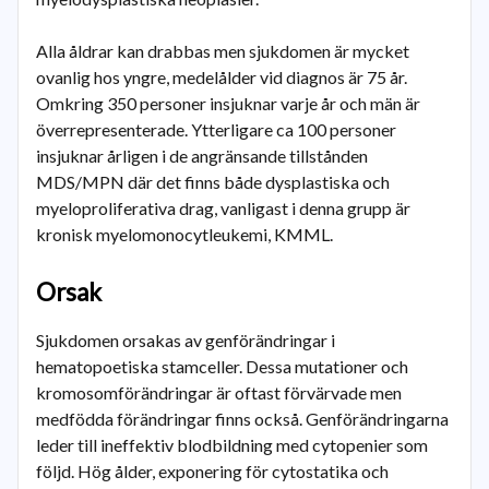
Alla åldrar kan drabbas men sjukdomen är mycket
ovanlig hos yngre, medelålder vid diagnos är 75 år.
Omkring 350 personer insjuknar varje år och män är
överrepresenterade. Ytterligare ca 100 personer
insjuknar årligen i de angränsande tillstånden
MDS/MPN där det finns både dysplastiska och
myeloproliferativa drag, vanligast i denna grupp är
kronisk myelomonocytleukemi, KMML.
Orsak
Sjukdomen orsakas av genförändringar i
hematopoetiska stamceller. Dessa mutationer och
kromosomförändringar är oftast förvärvade men
medfödda förändringar finns också. Genförändringarna
leder till ineffektiv blodbildning med cytopenier som
följd. Hög ålder, exponering för cytostatika och