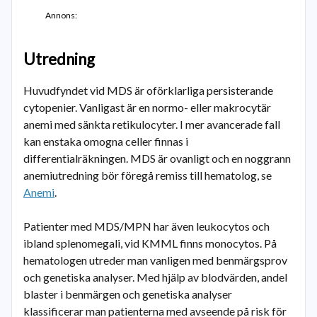
Annons:
Utredning
Huvudfyndet vid MDS är oförklarliga persisterande
cytopenier. Vanligast är en normo- eller makrocytär
anemi med sänkta retikulocyter. I mer avancerade fall
kan enstaka omogna celler finnas i
differentialräkningen. MDS är ovanligt och en noggrann
anemiutredning bör föregå remiss till hematolog, se
Anemi
.
Patienter med MDS/MPN har även leukocytos och
ibland splenomegali, vid KMML finns monocytos. På
hematologen utreder man vanligen med benmärgsprov
och genetiska analyser. Med hjälp av blodvärden, andel
blaster i benmärgen och genetiska analyser
klassificerar man patienterna med avseende på risk för