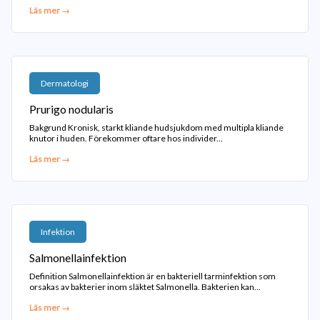
Läs mer →
Dermatologi
Prurigo nodularis
Bakgrund Kronisk, starkt kliande hudsjukdom med multipla kliande
knutor i huden. Förekommer oftare hos individer...
Läs mer →
Infektion
Salmonellainfektion
Definition Salmonellainfektion är en bakteriell tarminfektion som
orsakas av bakterier inom släktet Salmonella. Bakterien kan...
Läs mer →