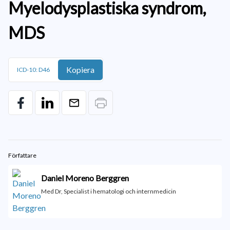
Myelodysplastiska syndrom,
MDS
Kopiera
ICD-10: D46
Författare
Daniel Moreno Berggren
Med Dr, Specialist i hematologi och internmedicin