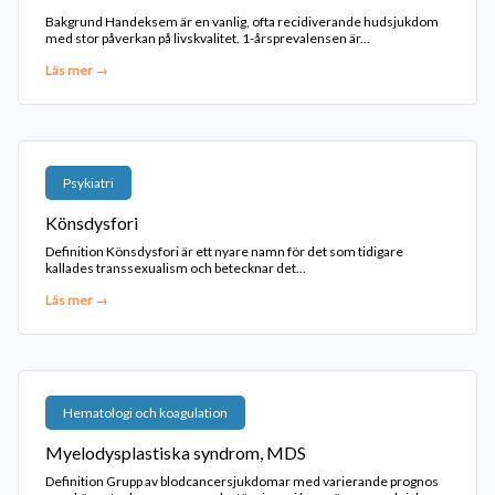
Bakgrund Handeksem är en vanlig, ofta recidiverande hudsjukdom
med stor påverkan på livskvalitet. 1-årsprevalensen är...
Läs mer →
Psykiatri
Könsdysfori
Definition Könsdysfori är ett nyare namn för det som tidigare
kallades transsexualism och betecknar det...
Läs mer →
Hematologi och koagulation
Myelodysplastiska syndrom, MDS
Definition Grupp av blodcancersjukdomar med varierande prognos