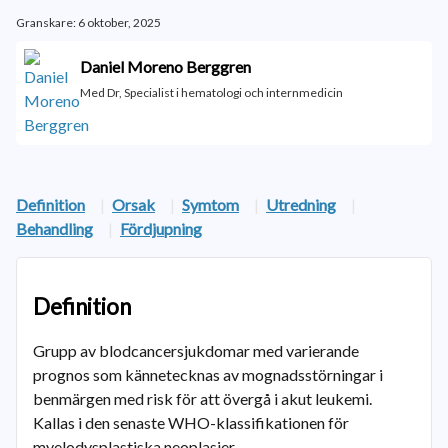
Granskare: 6 oktober, 2025
Daniel Moreno Berggren
Med Dr, Specialist i hematologi och internmedicin
Definition
|
Orsak
|
Symtom
|
Utredning
|
Behandling
|
Fördjupning
Definition
Grupp av blodcancersjukdomar med varierande
prognos som kännetecknas av mognadsstörningar i
benmärgen med risk för att övergå i akut leukemi.
Kallas i den senaste WHO-klassifikationen för
myelodysplastiska neoplasier.