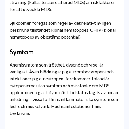
strålning (kallas terapirelatierad MDS) är riskfaktorer
för att utveckla MDS.
Sjukdomen föregås som regel av det relativt nyligen
beskrivna tillståndet klonal hematopoes, CHIP (klonal
hematopoes av obestämd potential).
Symtom
Anemisymtom som trötthet, dyspné och yrsel är
vanligast. Även blödningar p.g.a. trombocytopeni och
infektioner p.g.a. neutropeni förekommer. Ibland är
cytopenierna utan symtom och misstanke om MDS
uppkommer p.g.a. bifynd när blodstatus tagits av annan
anledning. I vissa fall finns inflammatoriska symtom som
led- och muskelvärk. Hudmanifestationer finns
beskrivna.