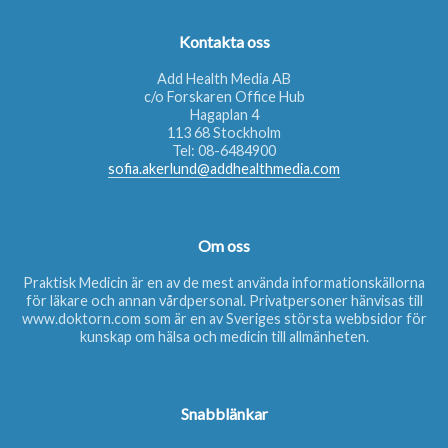
Kontakta oss
Add Health Media AB
c/o Forskaren Office Hub
Hagaplan 4
113 68 Stockholm
Tel:
08-6484900
sofia.akerlund@addhealthmedia.com
Om oss
Praktisk Medicin är en av de mest använda informationskällorna
för läkare och annan vårdpersonal. Privatpersoner hänvisas till
www.doktorn.com
som är en av Sveriges största webbsidor för
kunskap om hälsa och medicin till allmänheten.
Snabblänkar