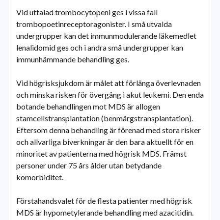
Vid uttalad trombocytopeni ges i vissa fall
trombopoetinreceptoragonister. I små utvalda
undergrupper kan det immunmodulerande läkemedlet
lenalidomid ges och i andra små undergrupper kan
immunhämmande behandling ges.
Vid högrisksjukdom är målet att förlänga överlevnaden
och minska risken för övergång i akut leukemi. Den enda
botande behandlingen mot MDS är allogen
stamcellstransplantation (benmärgstransplantation).
Eftersom denna behandling är förenad med stora risker
och allvarliga biverkningar är den bara aktuellt för en
minoritet av patienterna med högrisk MDS. Främst
personer under 75 års ålder utan betydande
komorbiditet.
Förstahandsvalet för de flesta patienter med högrisk
MDS är hypometylerande behandling med azacitidin.