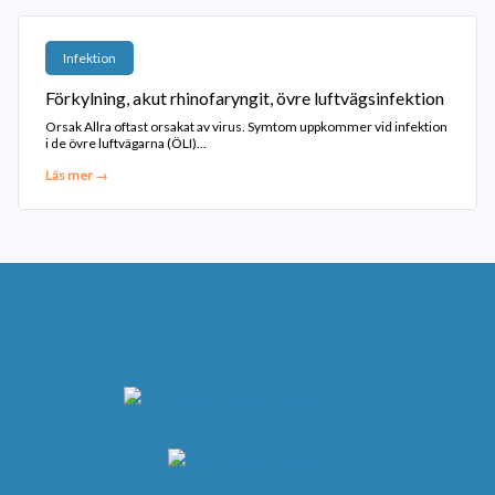
Infektion
Förkylning, akut rhinofaryngit, övre luftvägsinfektion
Orsak Allra oftast orsakat av virus. Symtom uppkommer vid infektion
i de övre luftvägarna (ÖLI)...
Läs mer →