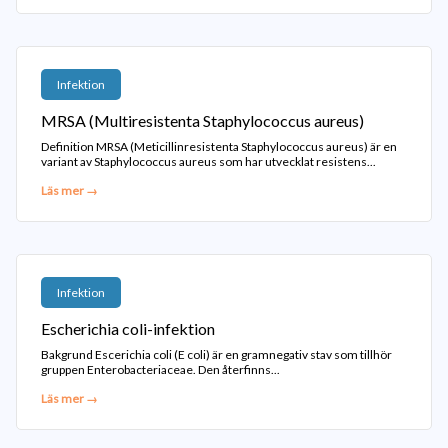
Infektion
MRSA (Multiresistenta Staphylococcus aureus)
Definition MRSA (Meticillinresistenta Staphylococcus aureus) är en
variant av Staphylococcus aureus som har utvecklat resistens...
Läs mer →
Infektion
Escherichia coli-infektion
Bakgrund Escerichia coli (E coli) är en gramnegativ stav som tillhör
gruppen Enterobacteriaceae. Den återfinns...
Läs mer →