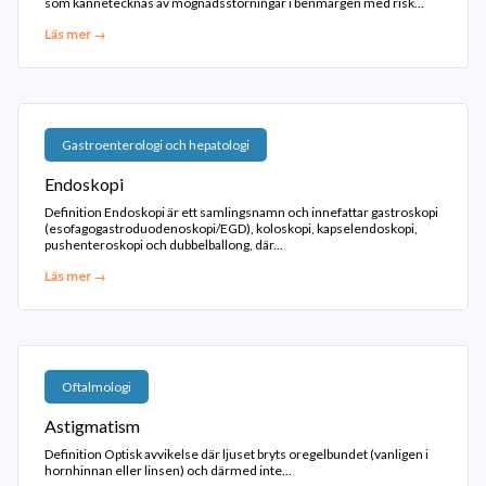
som kännetecknas av mognadsstörningar i benmärgen med risk...
Läs mer →
Gastroenterologi och hepatologi
Endoskopi
Definition Endoskopi är ett samlingsnamn och innefattar gastroskopi
(esofagogastroduodenoskopi/EGD), koloskopi, kapselendoskopi,
pushenteroskopi och dubbelballong, där...
Läs mer →
Oftalmologi
Astigmatism
Definition Optisk avvikelse där ljuset bryts oregelbundet (vanligen i
hornhinnan eller linsen) och därmed inte...