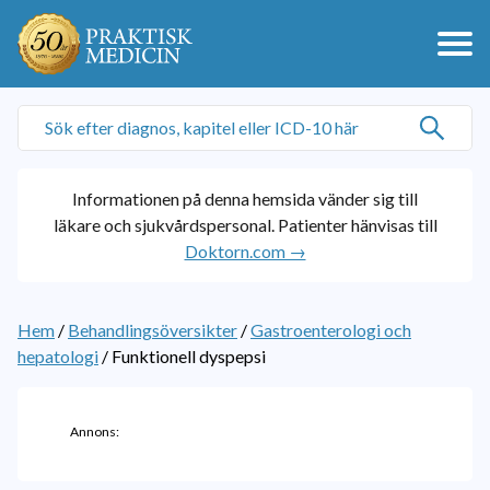
Informationen på denna hemsida vänder sig till
läkare och sjukvårdspersonal. Patienter hänvisas till
Doktorn.com →
Hem
/
Behandlingsöversikter
/
Gastroenterologi och
hepatologi
/
Funktionell dyspepsi
Annons: