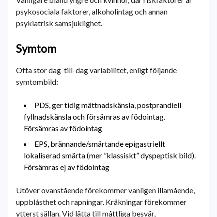
psykosociala faktorer, alkoholintag och annan
psykiatrisk samsjuklighet.
Symtom
Ofta stor dag-till-dag variabilitet, enligt följande
symtombild:
PDS, ger tidig mättnadskänsla, postprandiell
fyllnadskänsla och försämras av födointag.
Försämras av födointag
EPS, brännande/smärtande epigastriellt
lokaliserad smärta (mer ”klassiskt” dyspeptisk bild).
Försämras ej av födointag
Utöver ovanstående förekommer vanligen illamående,
uppblåsthet och rapningar. Kräkningar förekommer
ytterst sällan. Vid lätta till måttliga besvär,