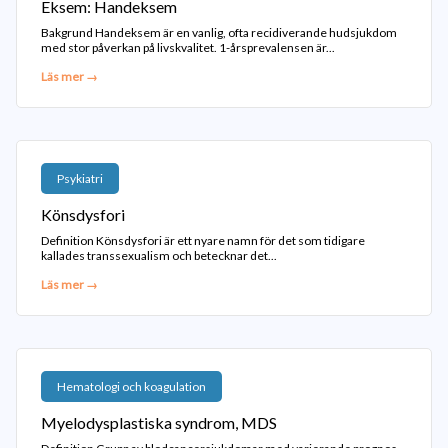
Eksem: Handeksem
Bakgrund Handeksem är en vanlig, ofta recidiverande hudsjukdom
med stor påverkan på livskvalitet. 1-årsprevalensen är...
Läs mer →
Psykiatri
Könsdysfori
Definition Könsdysfori är ett nyare namn för det som tidigare
kallades transsexualism och betecknar det...
Läs mer →
Hematologi och koagulation
Myelodysplastiska syndrom, MDS