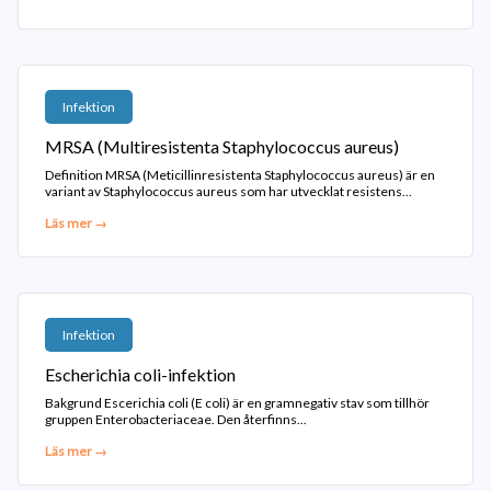
Infektion
MRSA (Multiresistenta Staphylococcus aureus)
Definition MRSA (Meticillinresistenta Staphylococcus aureus) är en
variant av Staphylococcus aureus som har utvecklat resistens...
Läs mer →
Infektion
Escherichia coli-infektion
Bakgrund Escerichia coli (E coli) är en gramnegativ stav som tillhör
gruppen Enterobacteriaceae. Den återfinns...
Läs mer →