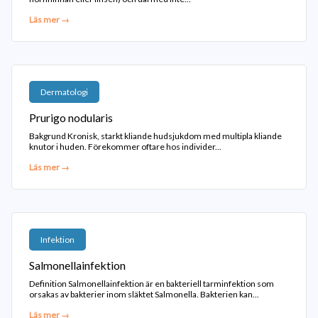
Läs mer →
Dermatologi
Prurigo nodularis
Bakgrund Kronisk, starkt kliande hudsjukdom med multipla kliande
knutor i huden. Förekommer oftare hos individer...
Läs mer →
Infektion
Salmonellainfektion
Definition Salmonellainfektion är en bakteriell tarminfektion som
orsakas av bakterier inom släktet Salmonella. Bakterien kan...
Läs mer →