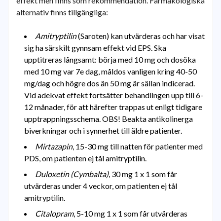
effekt men finns som rekommendation. Farmakologiska
alternativ finns tillgängliga:
Amitryptilin
(Saroten) kan utvärderas och har visat
sig ha särskilt gynnsam effekt vid EPS. Ska
upptitreras långsamt: börja med 10 mg och dosöka
med 10 mg var 7e dag, måldos vanligen kring 40-50
mg/dag och högre dos än 50 mg är sällan indicerad.
Vid adekvat effekt fortsätter behandlingen upp till 6-
12 månader, för att härefter trappas ut enligt tidigare
upptrappningsschema. OBS! Beakta antikolinerga
biverkningar och i synnerhet till äldre patienter.
Mirtazapin
, 15-30 mg till natten för patienter med
PDS, om patienten ej tål amitryptilin.
Duloxetin (Cymbalta)
, 30 mg 1 x 1 som får
utvärderas under 4 veckor, om patienten ej tål
amitryptilin.
Citalopram
, 5-10 mg 1 x 1 som får utvärderas