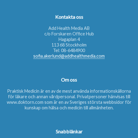
Kontakta oss
Add Health Media AB
c/o Forskaren Office Hub
Hagaplan 4
113 68 Stockholm
Tel:
08-6484900
sofia.akerlund@addhealthmedia.com
Om oss
Praktisk Medicin är en av de mest använda informationskällorna
för läkare och annan vårdpersonal. Privatpersoner hänvisas till
www.doktorn.com
som är en av Sveriges största webbsidor för
kunskap om hälsa och medicin till allmänheten.
Snabblänkar