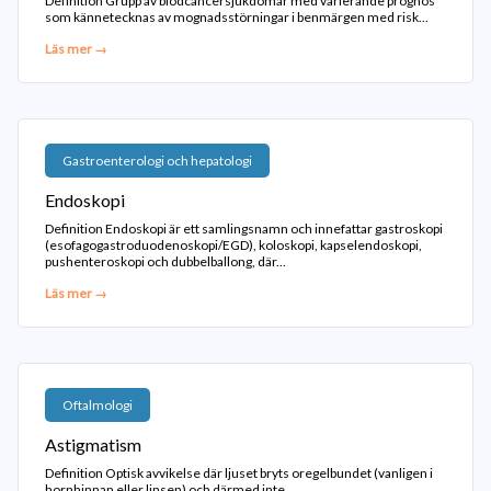
Definition Grupp av blodcancersjukdomar med varierande prognos
som kännetecknas av mognadsstörningar i benmärgen med risk...
Läs mer →
Gastroenterologi och hepatologi
Endoskopi
Definition Endoskopi är ett samlingsnamn och innefattar gastroskopi
(esofagogastroduodenoskopi/EGD), koloskopi, kapselendoskopi,
pushenteroskopi och dubbelballong, där...
Läs mer →
Oftalmologi
Astigmatism
Definition Optisk avvikelse där ljuset bryts oregelbundet (vanligen i
hornhinnan eller linsen) och därmed inte...