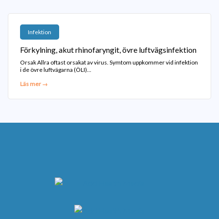
Infektion
Förkylning, akut rhinofaryngit, övre luftvägsinfektion
Orsak Allra oftast orsakat av virus. Symtom uppkommer vid infektion
i de övre luftvägarna (ÖLI)...
Läs mer →