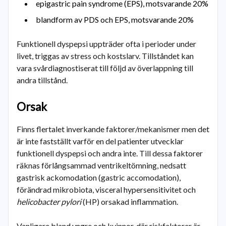
epigastric pain syndrome (EPS), motsvarande 20%
blandform av PDS och EPS, motsvarande 20%
Funktionell dyspepsi uppträder ofta i perioder under
livet, triggas av stress och kostslarv. Tillståndet kan
vara svårdiagnostiserat till följd av överlappning till
andra tillstånd.
Orsak
Finns flertalet inverkande faktorer/mekanismer men det
är inte fastställt varför en del patienter utvecklar
funktionell dyspepsi och andra inte. Till dessa faktorer
räknas förlångsammad ventrikeltömning, nedsatt
gastrisk ackomodation (gastric accomodation),
förändrad mikrobiota, visceral hypersensitivitet och
helicobacter pylori
(HP) orsakad inflammation.
Vanligare bland yngre och kvinnor, där riskfaktorer är