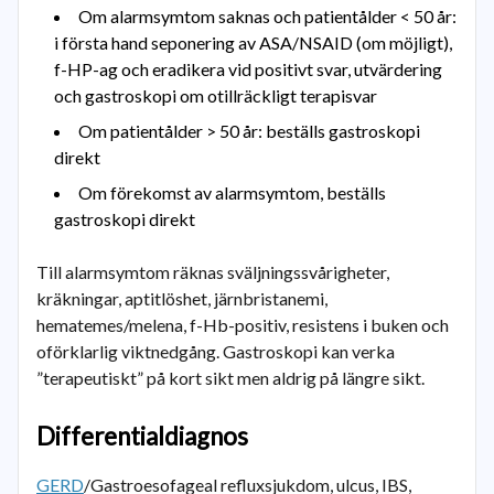
Om alarmsymtom saknas och patientålder < 50 år:
i första hand seponering av ASA/NSAID (om möjligt),
f-HP-ag och eradikera vid positivt svar, utvärdering
och gastroskopi om otillräckligt terapisvar
Om patientålder > 50 år: beställs gastroskopi
direkt
Om förekomst av alarmsymtom, beställs
gastroskopi direkt
Till alarmsymtom räknas sväljningssvårigheter,
kräkningar, aptitlöshet, järnbristanemi,
hematemes/melena, f-Hb-positiv, resistens i buken och
oförklarlig viktnedgång. Gastroskopi kan verka
”terapeutiskt” på kort sikt men aldrig på längre sikt.
Differentialdiagnos
GERD
/Gastroesofageal refluxsjukdom, ulcus, IBS,