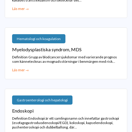
kallades transsexualism och betecknar det...
Läs mer →
Hematologi och koagulation
Myelodysplastiska syndrom, MDS
Definition Grupp av blodcancersjukdomar med varierande prognos
som kännetecknas av mognadsstörningar i benmärgen med risk...
Läs mer →
Gastroenterologi och hepatologi
Endoskopi
Definition Endoskopi är ett samlingsnamn och innefattar gastroskopi
(esofagogastroduodenoskopi/EGD), koloskopi, kapselendoskopi,
pushenteroskopi och dubbelballong, där...