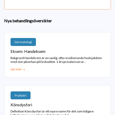
Nya behandlingsöversikter
Dermatologi
Eksem: Handeksem
Bakgrund Handeksem är en vanlig, ofta recidiverande hudsjukdom
med stor påverkan på livskvalitet. 1-årsprevalensen är...
Läs mer →
Psykiatri
Könsdysfori
Definition Könsdysfori är ett nyare namn för det som tidigare