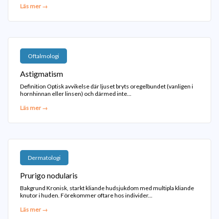
Läs mer →
Oftalmologi
Astigmatism
Definition Optisk avvikelse där ljuset bryts oregelbundet (vanligen i
hornhinnan eller linsen) och därmed inte...
Läs mer →
Dermatologi
Prurigo nodularis
Bakgrund Kronisk, starkt kliande hudsjukdom med multipla kliande
knutor i huden. Förekommer oftare hos individer...
Läs mer →