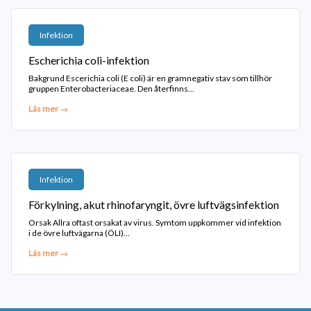
Infektion
Escherichia coli-infektion
Bakgrund Escerichia coli (E coli) är en gramnegativ stav som tillhör
gruppen Enterobacteriaceae. Den återfinns...
Läs mer →
Infektion
Förkylning, akut rhinofaryngit, övre luftvägsinfektion
Orsak Allra oftast orsakat av virus. Symtom uppkommer vid infektion
i de övre luftvägarna (ÖLI)...
Läs mer →