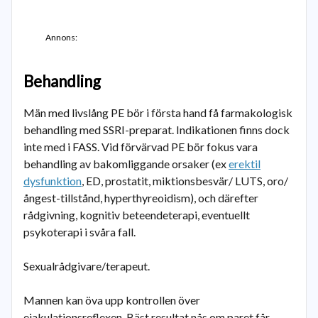
Annons:
Behandling
Män med livslång PE bör i första hand få farmakologisk
behandling med SSRI-preparat. Indikationen finns dock
inte med i FASS. Vid förvärvad PE bör fokus vara
behandling av bakomliggande orsaker (ex
erektil
dysfunktion
, ED, prostatit, miktionsbesvär/ LUTS, oro/
ångest-tillstånd, hyperthyreoidism), och därefter
rådgivning, kognitiv beteendeterapi, eventuellt
psykoterapi i svåra fall.
Sexualrådgivare/terapeut.
Mannen kan öva upp kontrollen över
ejakulationsreflexen. Bäst resultat nås om paret får