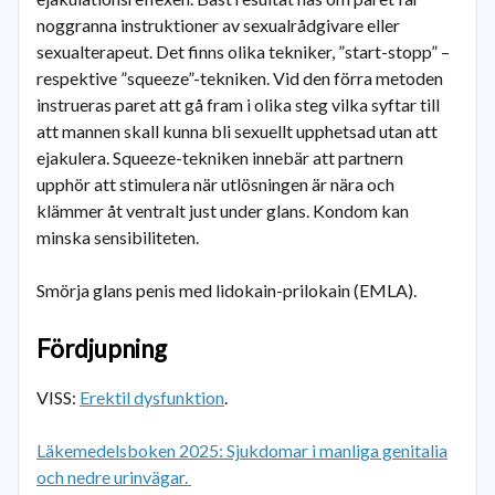
noggranna instruktioner av sexualrådgivare eller
sexualterapeut. Det finns olika tekniker, ”start-stopp” –
respektive ”squeeze”-tekniken. Vid den förra metoden
instrueras paret att gå fram i olika steg vilka syftar till
att mannen skall kunna bli sexuellt upphetsad utan att
ejakulera. Squeeze-tekniken innebär att partnern
upphör att stimulera när utlösningen är nära och
klämmer åt ventralt just under glans. Kondom kan
minska sensibiliteten.
Smörja glans penis med lidokain-prilokain (EMLA).
Fördjupning
VISS:
Erektil dysfunktion
.
Läkemedelsboken 2025: Sjukdomar i manliga genitalia
och nedre urinvägar.