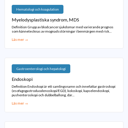
Hematologi och koagulation
Myelodysplastiska syndrom, MDS
Definition Grupp av blodcancersjukdomar med varierande prognos
som kännetecknas av mognadsstörningar i benmärgen med risk...
Läs mer →
Gastroenterologi och hepatologi
Endoskopi
Definition Endoskopi är ett samlingsnamn och innefattar gastroskopi
(esofagogastroduodenoskopi/EGD), koloskopi, kapselendoskopi,
pushenteroskopi och dubbelballong, där...
Läs mer →