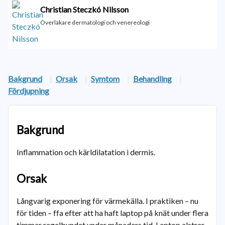
Christian Steczkó Nilsson
Överläkare dermatologi och venereologi
Bakgrund
|
Orsak
|
Symtom
|
Behandling
|
Fördjupning
Bakgrund
Inflammation och kärldilatation i dermis.
Orsak
Långvarig exponering för värmekälla. I praktiken – nu
för tiden – ffa efter att ha haft laptop på knät under flera
timmar regelbundet under månaders tid. Laptop alstrar