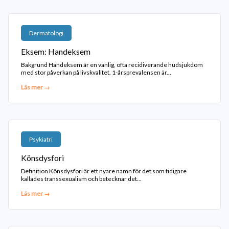
Dermatologi
Eksem: Handeksem
Bakgrund Handeksem är en vanlig, ofta recidiverande hudsjukdom
med stor påverkan på livskvalitet. 1-årsprevalensen är...
Läs mer →
Psykiatri
Könsdysfori
Definition Könsdysfori är ett nyare namn för det som tidigare
kallades transsexualism och betecknar det...
Läs mer →