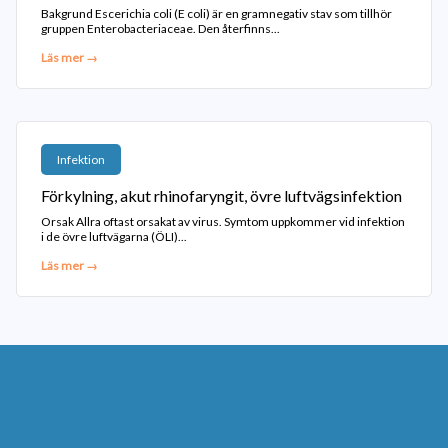
Bakgrund Escerichia coli (E coli) är en gramnegativ stav som tillhör
gruppen Enterobacteriaceae. Den återfinns...
Läs mer →
Infektion
Förkylning, akut rhinofaryngit, övre luftvägsinfektion
Orsak Allra oftast orsakat av virus. Symtom uppkommer vid infektion
i de övre luftvägarna (ÖLI)...
Läs mer →