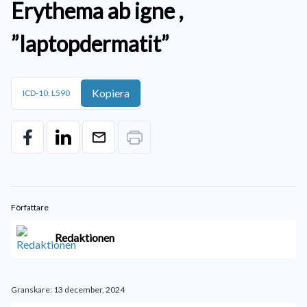
Erythema ab igne ,
”laptopdermatit”
Kopiera
ICD-10: L590
Författare
Redaktionen
Granskare: 13 december, 2024