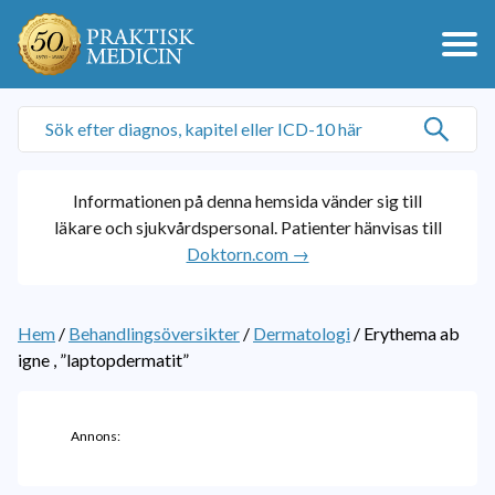
Informationen på denna hemsida vänder sig till
läkare och sjukvårdspersonal. Patienter hänvisas till
Doktorn.com →
Hem
/
Behandlingsöversikter
/
Dermatologi
/
Erythema ab
igne , ”laptopdermatit”
Annons: