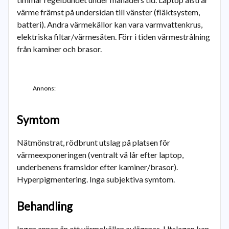
värme främst på undersidan till vänster (fläktsystem,
batteri). Andra värmekällor kan vara varmvattenkrus,
elektriska filtar/värmesäten. Förr i tiden värmestrålning
från kaminer och brasor.
Annons:
Symtom
Nätmönstrat, rödbrunt utslag på platsen för
värmeexponeringen (ventralt vä lår efter laptop,
underbenens framsidor efter kaminer/brasor).
Hyperpigmentering. Inga subjektiva symtom.
Behandling
Ingen annan än att värmekällan avlägsnas. Utslagen kan