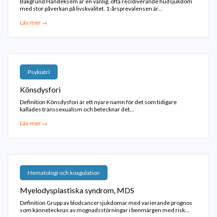
Bakgrund Handeksem är en vanlig, ofta recidiverande hudsjukdom
med stor påverkan på livskvalitet. 1-årsprevalensen är...
Läs mer →
Psykiatri
Könsdysfori
Definition Könsdysfori är ett nyare namn för det som tidigare
kallades transsexualism och betecknar det...
Läs mer →
Hematologi och koagulation
Myelodysplastiska syndrom, MDS
Definition Grupp av blodcancersjukdomar med varierande prognos
som kännetecknas av mognadsstörningar i benmärgen med risk...