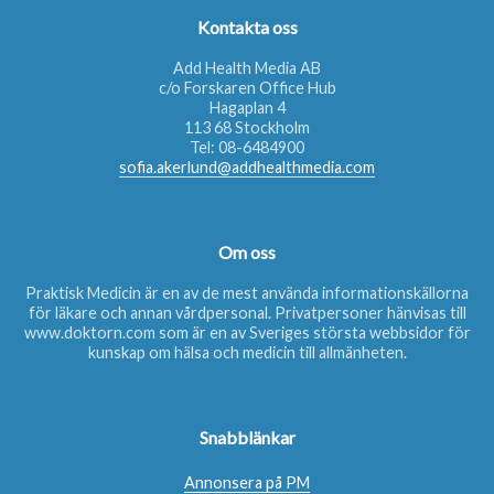
Kontakta oss
Add Health Media AB
c/o Forskaren Office Hub
Hagaplan 4
113 68 Stockholm
Tel:
08-6484900
sofia.akerlund@addhealthmedia.com
Om oss
Praktisk Medicin är en av de mest använda informationskällorna
för läkare och annan vårdpersonal. Privatpersoner hänvisas till
www.doktorn.com
som är en av Sveriges största webbsidor för
kunskap om hälsa och medicin till allmänheten.
Snabblänkar
Annonsera på PM