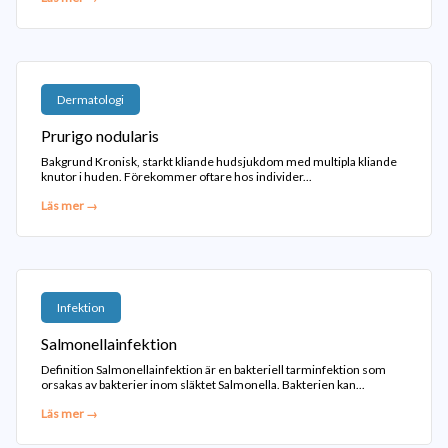
Dermatologi
Prurigo nodularis
Bakgrund Kronisk, starkt kliande hudsjukdom med multipla kliande
knutor i huden. Förekommer oftare hos individer...
Läs mer →
Infektion
Salmonellainfektion
Definition Salmonellainfektion är en bakteriell tarminfektion som
orsakas av bakterier inom släktet Salmonella. Bakterien kan...
Läs mer →