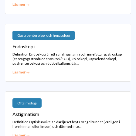
Läs mer →
Gastroenterologi och hepatologi
Endoskopi
Definition Endoskopi är ett samlingsnamn och innefattar gastroskopi
(esofagogastroduodenoskopi/EGD), koloskopi, kapselendoskopi,
pushenteroskopi och dubbelballong, där...
Läs mer →
Oftalmologi
Astigmatism
Definition Optisk avvikelse där ljuset bryts oregelbundet (vanligen i
hornhinnan eller linsen) och därmed inte...
Läs mer →