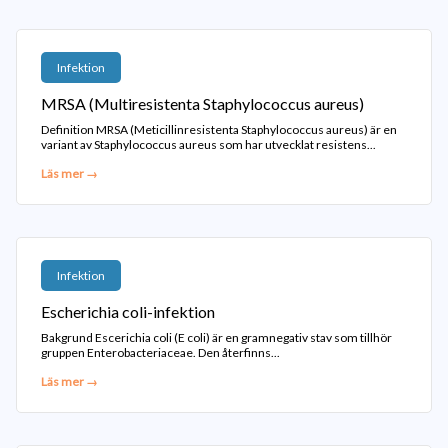
Infektion
MRSA (Multiresistenta Staphylococcus aureus)
Definition MRSA (Meticillinresistenta Staphylococcus aureus) är en
variant av Staphylococcus aureus som har utvecklat resistens...
Läs mer →
Infektion
Escherichia coli-infektion
Bakgrund Escerichia coli (E coli) är en gramnegativ stav som tillhör
gruppen Enterobacteriaceae. Den återfinns...
Läs mer →