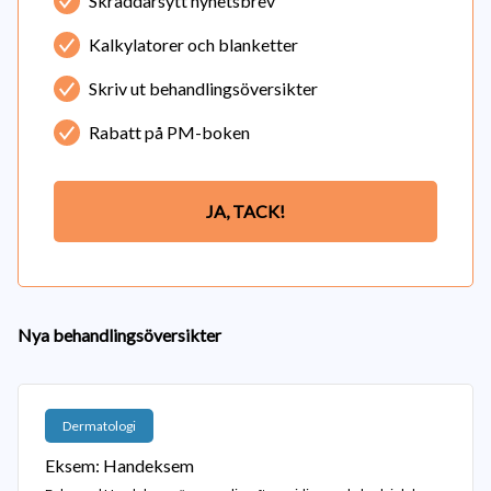
Skräddarsytt nyhetsbrev
Kalkylatorer och blanketter
Skriv ut behandlingsöversikter
Rabatt på PM-boken
JA, TACK!
Nya behandlingsöversikter
Dermatologi
Eksem: Handeksem