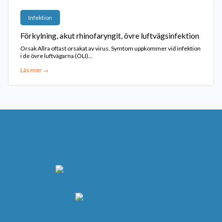
Infektion
Förkylning, akut rhinofaryngit, övre luftvägsinfektion
Orsak Allra oftast orsakat av virus. Symtom uppkommer vid infektion
i de övre luftvägarna (ÖLI)...
Läs mer →