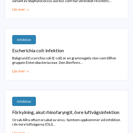
variant av Staphylococcus aureus som har utvecklat resistens...
Läs mer →
Infektion
Escherichia coli-infektion
Bakgrund Escerichia coli (E coli) är en gramnegativ stav som tillhör
gruppen Enterobacteriaceae. Den återfinns...
Läs mer →
Infektion
Förkylning, akut rhinofaryngit, övre luftvägsinfektion
Orsak Allra oftast orsakat av virus. Symtom uppkommer vid infektion
i de övre luftvägarna (ÖLI)...
Läs mer →