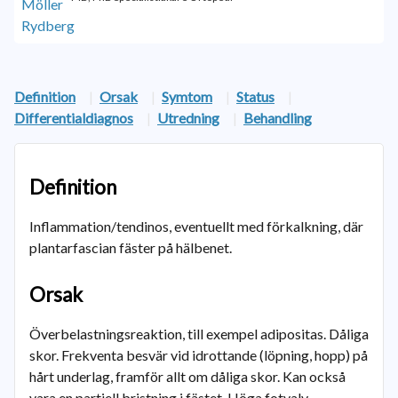
Definition
|
Orsak
|
Symtom
|
Status
|
Differentialdiagnos
|
Utredning
|
Behandling
Definition
Inflammation/tendinos, eventuellt med förkalkning, där
plantarfascian fäster på hälbenet.
Orsak
Överbelastningsreaktion, till exempel adipositas. Dåliga
skor. Frekventa besvär vid idrottande (löpning, hopp) på
hårt underlag, framför allt om dåliga skor. Kan också
vara en partiell bristning i fästet. Höga fotvalv