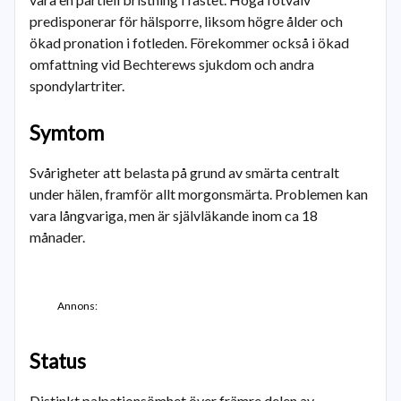
predisponerar för hälsporre, liksom högre ålder och
ökad pronation i fotleden. Förekommer också i ökad
omfattning vid Bechterews sjukdom och andra
spondylartriter.
Symtom
Svårigheter att belasta på grund av smärta centralt
under hälen, framför allt morgonsmärta. Problemen kan
vara långvariga, men är självläkande inom ca 18
månader.
Annons:
Status
Distinkt palpationsömhet över främre delen av