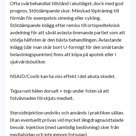
Ofta svårbehandlat tillstånd i akutläget, dock med god
prognos. Stötdämpande skor. Minskad löpträning till
förmån för exempelvis simning eller cykling.
Stötdämpande inlägg efter remiss till ortopedteknisk
avdelning för att såväl avlasta ömmande partiet som att
stödja hålfoten är den bästa behandlingen. Avlastande
inlägg (där man skär bort U-formigt för den smärtande
belastningspunkten) finns att köpa på apotek eller i
sjukvårdsbutiker.
NSAID/Coxib kan ha viss effekt i det akuta skedet.
Tejpa runt hälen dorsalt + tejp under foten så att
fotvävnaden förskjuts medialt.
Steroidinjektion undviks och används i praktiken sällan.
(Kan eventuellt prövas vid mycket långdragna/uttalade
besvär. Injektion (med samtidig bedövning) sker från
medialsidan och inte genom fotsulan).