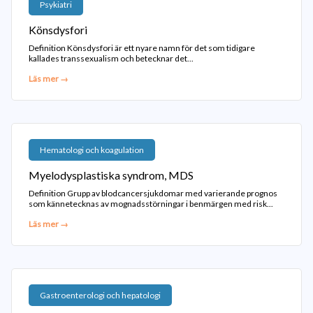
Psykiatri
Könsdysfori
Definition Könsdysfori är ett nyare namn för det som tidigare
kallades transsexualism och betecknar det...
Läs mer →
Hematologi och koagulation
Myelodysplastiska syndrom, MDS
Definition Grupp av blodcancersjukdomar med varierande prognos
som kännetecknas av mognadsstörningar i benmärgen med risk...
Läs mer →
Gastroenterologi och hepatologi