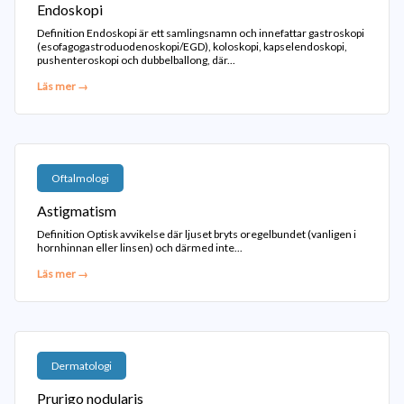
Endoskopi
Definition Endoskopi är ett samlingsnamn och innefattar gastroskopi
(esofagogastroduodenoskopi/EGD), koloskopi, kapselendoskopi,
pushenteroskopi och dubbelballong, där...
Läs mer →
Oftalmologi
Astigmatism
Definition Optisk avvikelse där ljuset bryts oregelbundet (vanligen i
hornhinnan eller linsen) och därmed inte...
Läs mer →
Dermatologi
Prurigo nodularis