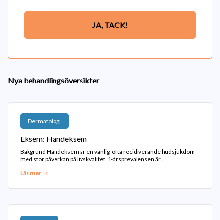
JA, TACK!
Nya behandlingsöversikter
Dermatologi
Eksem: Handeksem
Bakgrund Handeksem är en vanlig, ofta recidiverande hudsjukdom
med stor påverkan på livskvalitet. 1-årsprevalensen är...
Läs mer →