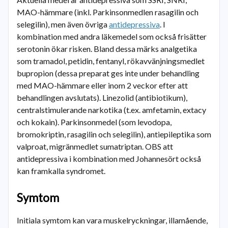
MAO-hämmare (inkl. Parkinsonmedlen rasagilin och
selegilin), men även övriga
antidepressiva
. I
kombination med andra läkemedel som också frisätter
serotonin ökar risken. Bland dessa märks analgetika
som tramadol, petidin, fentanyl, rökavvänjningsmedlet
bupropion (dessa preparat ges inte under behandling
med MAO-hämmare eller inom 2 veckor efter att
behandlingen avslutats). Linezolid (antibiotikum),
centralstimulerande narkotika (t.ex. amfetamin, extacy
och kokain). Parkinsonmedel (som levodopa,
bromokriptin, rasagilin och selegilin), antiepileptika som
valproat, migränmedlet sumatriptan. OBS att
antidepressiva i kombination med Johannesört också
kan framkalla syndromet.
Symtom
Initiala symtom kan vara muskelryckningar, illamående,