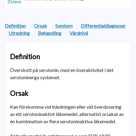
Definition
|
Orsak
|
Symtom
|
Differentialdiagnoser
|
Utredning
|
Behandling
|
Vårdnivå
Definition
Överskott på serotonin, med en överaktivitet i det
serotoninerga systemet.
Orsak
Kan förekomma vid inledningen eller vid överdosering
av ett serotoninaktivt läkemedel, alternativt orsakat av
en kombination av flera serotoninaktiva läkemedel.
Aktuella medel är antidepressiva som SSRI, SNRI,