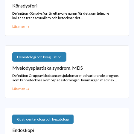
Könsdysfori
Definition Könsdysfori är ett nyare namn för det som tidigare
kallades transsexualism och betecknar det...
Läs mer →
Hematologi och koagulation
Myelodysplastiska syndrom, MDS
Definition Grupp av blodcancersjukdomar med varierande prognos
som kännetecknas av mognadsstörningar i benmärgen med risk...
Läs mer →
Gastroenterologi och hepatologi
Endoskopi