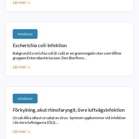
Läs mer →
Infektion
Escherichia coli-infektion
Bakgrund Escerichia coli (E coli) är en gramnegativ stav som tillhör
gruppen Enterobacteriaceae. Den återfinns...
Läs mer →
Infektion
Förkylning, akut rhinofaryngit, övre luftvägsinfektion
Orsak Allra oftast orsakat av virus. Symtom uppkommer vid infektion
i de övre luftvägarna (ÖLI)...
Läs mer →