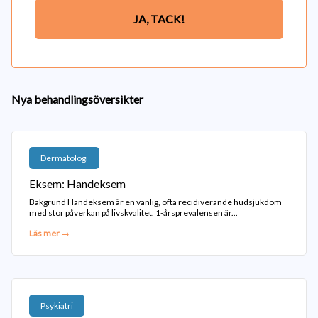
JA, TACK!
Nya behandlingsöversikter
Dermatologi
Eksem: Handeksem
Bakgrund Handeksem är en vanlig, ofta recidiverande hudsjukdom
med stor påverkan på livskvalitet. 1-årsprevalensen är...
Läs mer →
Psykiatri