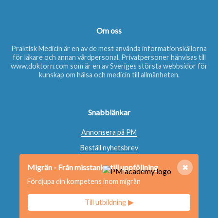
Om oss
Praktisk Medicin är en av de mest använda informationskällorna
för läkare och annan vårdpersonal. Privatpersoner hänvisas till
www.doktorn.com
som är en av Sveriges största webbsidor för
kunskap om hälsa och medicin till allmänheten.
Snabblänkar
Annonsera på PM
Beställ nyhetsbrev
Beställ bok
Migrän - Från misstanke till uppföljning
✖
Kontakta oss
Fördjupa din kompetens inom migrän
Redaktionen
Till utbildning