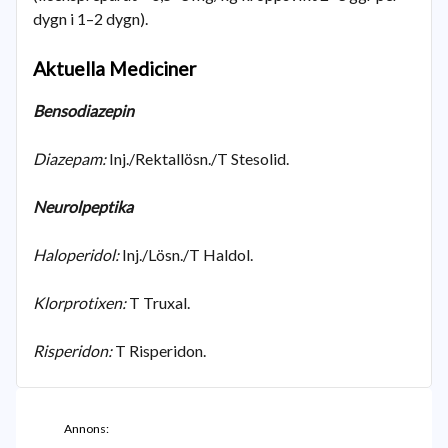
dygn i 1–2 dygn).
Aktuella Mediciner
Bensodiazepin
Diazepam:
Inj./Rektallösn./T Stesolid.
Neurolpeptika
Haloperidol:
Inj./Lösn./T Haldol.
Klorprotixen:
T Truxal.
Risperidon:
T Risperidon.
Annons: