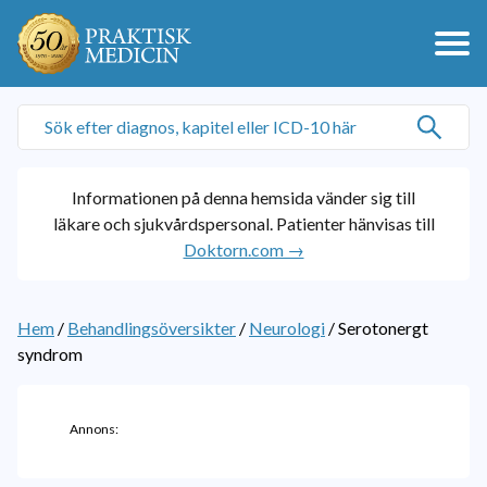
Informationen på denna hemsida vänder sig till
läkare och sjukvårdspersonal. Patienter hänvisas till
Doktorn.com →
Hem
/
Behandlingsöversikter
/
Neurologi
/
Serotonergt
syndrom
Annons: