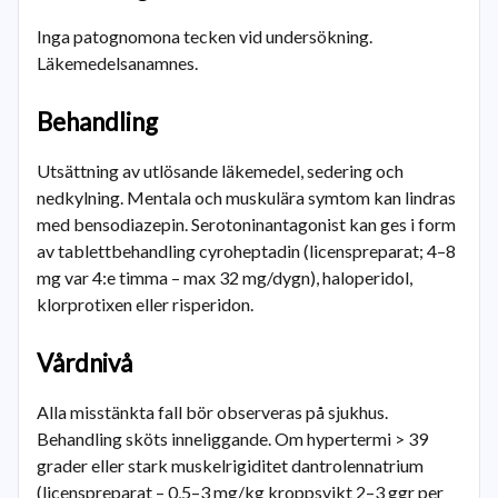
Inga patognomona tecken vid undersökning.
Läkemedelsanamnes.
Behandling
Utsättning av utlösande läkemedel, sedering och
nedkylning. Mentala och muskulära symtom kan lindras
med bensodiazepin. Serotoninantagonist kan ges i form
av tablettbehandling cyroheptadin (licenspreparat; 4–8
mg var 4:e timma – max 32 mg/dygn), haloperidol,
klorprotixen eller risperidon.
Vårdnivå
Alla misstänkta fall bör observeras på sjukhus.
Behandling sköts inneliggande. Om hypertermi > 39
grader eller stark muskelrigiditet dantrolennatrium
(licenspreparat – 0,5–3 mg/kg kroppsvikt 2–3 ggr per