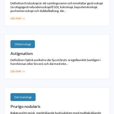
Definition Endoskopi är ett samlingsnamn och innefattar gastroskopi
(esofagogastroduodenoskopi/EGD), koloskopi, kapselendoskopi,
pushenteroskopi och dubbelballong, där...
Läs mer →
Oftalmologi
Astigmatism
Definition Optisk avvikelse där ljuset bryts oregelbundet (vanligen i
hornhinnan eller linsen) och därmed inte...
Läs mer →
Dermatologi
Prurigo nodularis
Bakgrund Kronisk, starkt kliande hudsjukdom med multipla kliande