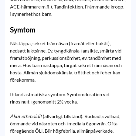
ACE-hämmare m.fl.). Tandinfektion. Främmande kropp,
i synnerhet hos barn.
Symtom
Nästäppa, sekret från näsan (framåt eller bakåt),
nedsatt luktsinne. Ev. tyngdkänsla i ansikte, smärta vid
framåtböjning, perkussionsömhet, ev. tandömhet med
mera. Hos barn nästäppa, färgat sekret från näsan och
hosta. Allmän sjukdomskänsla, trötthet och feber kan
förekomma.
Ibland astmatiska symtom. Symtomduration vid
rinosinuit i genomsnitt 2½ vecka.
Akut ethmoidit
(allvarligt tillstånd): Rodnad, svullnad,
ömmande vid näsroten och i mediala ögonvrån. Ofta
föregående ÖLI. Blir högfebrila, allmänpåverkade.