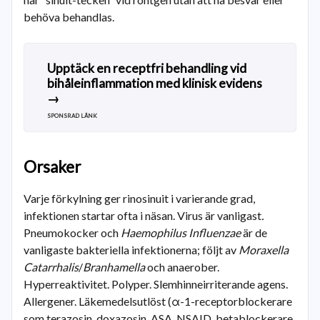
behöva behandlas.
Upptäck en receptfri behandling vid
bihåleinflammation med klinisk evidens
→
SPONSRAD LÄNK
Orsaker
Varje förkylning ger rinosinuit i varierande grad,
infektionen startar ofta i näsan. Virus är vanligast
.
Pneumokocker och
Haemophilus Influenzae
är de
vanligaste bakteriella infektionerna; följt av
Moraxella
Catarrhalis
/
Branhamella
och anaerober.
Hyperreaktivitet. Polyper. Slemhinneirriterande agens.
Allergener. Läkemedelsutlöst (α-1-receptorblockerare
som terazosin, doxazosin, ASA, NSAID, betablockerare,