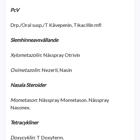
PcV
Drp./Oral susp./T Kåvepenin, Tikacillin mfl
Slemhinneavsvällande
Xylometazolin
: Nässpray Otrivin
Oximetazolin
: Nezeril, Nasin
Nasala Steroider
Mometason
: Nässpray Mometason. Nässpray
Nasonex.
Tetracykliner
Doxycyklin
: T Doxyferm.