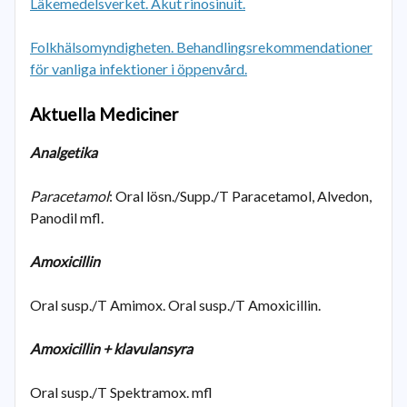
Läkemedelsverket. Akut rinosinuit.
Folkhälsomyndigheten. Behandlingsrekommendationer
för vanliga infektioner i öppenvård.
Aktuella Mediciner
Analgetika
Paracetamol
: Oral lösn./Supp./T Paracetamol, Alvedon,
Panodil mfl.
Amoxicillin
Oral susp./T Amimox. Oral susp./T Amoxicillin.
Amoxicillin + klavulansyra
Oral susp./T Spektramox. mfl