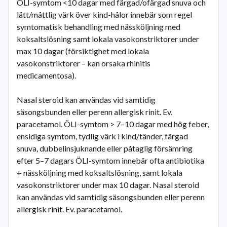
ÖLI-symtom <10 dagar med färgad/ofärgad snuva och
lätt/måttlig värk över kind-hålor innebär som regel
symtomatisk behandling med nässköljning med
koksaltslösning samt lokala vasokonstriktorer under
max 10 dagar (försiktighet med lokala
vasokonstriktorer – kan orsaka rhinitis
medicamentosa).
Nasal steroid kan användas vid samtidig
säsongsbunden eller perenn allergisk rinit. Ev.
paracetamol. ÖLI-symtom > 7–10 dagar med hög feber,
ensidiga symtom, tydlig värk i kind/tänder, färgad
snuva, dubbelinsjuknande eller påtaglig försämring
efter 5–7 dagars ÖLI-symtom innebär ofta antibiotika
+ nässköljning med koksaltslösning, samt lokala
vasokonstriktorer under max 10 dagar. Nasal steroid
kan användas vid samtidig säsongsbunden eller perenn
allergisk rinit. Ev. paracetamol.