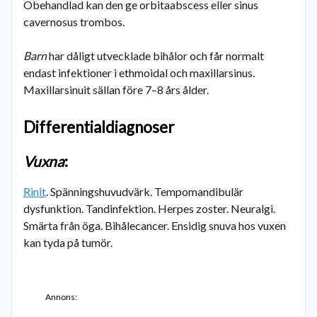
Obehandlad kan den ge orbitaabscess eller sinus
cavernosus trombos.
Barn
har dåligt utvecklade bihålor och får normalt
endast infektioner i ethmoidal och maxillarsinus.
Maxillarsinuit sällan före 7–8 års ålder.
Differentialdiagnoser
Vuxna
:
Rinit
. Spänningshuvudvärk. Tempomandibulär
dysfunktion. Tandinfektion. Herpes zoster. Neuralgi.
Smärta från öga. Bihålecancer. Ensidig snuva hos vuxen
kan tyda på tumör.
Annons: