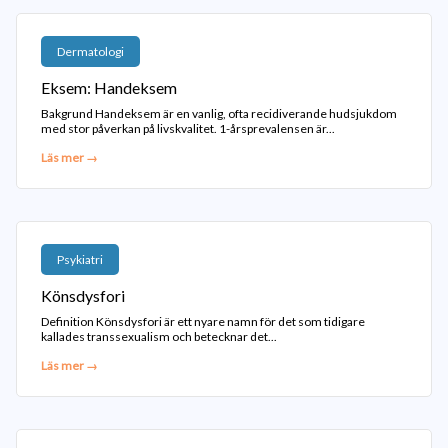
Dermatologi
Eksem: Handeksem
Bakgrund Handeksem är en vanlig, ofta recidiverande hudsjukdom
med stor påverkan på livskvalitet. 1-årsprevalensen är...
Läs mer →
Psykiatri
Könsdysfori
Definition Könsdysfori är ett nyare namn för det som tidigare
kallades transsexualism och betecknar det...
Läs mer →