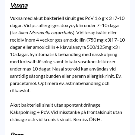
Vuxna
Vuxna med akut bakteriell sinuit ges PcV 1,6 g x 3 i 7-10
dagar. Vid pc-allergi ges doxycyklin under 7–10 dagar
(tar även
Moraxella catarrhalis
). Vid terapisvikt eller
recidiv inom 4 veckor ges amoxicillin (750 mg x3) i 7–10
dagar eller amoxicillin + klavulansyra 500/125mg x3 i
10 dagar. Symtomatisk behandling med nässköljning
med koksaltslösning samt lokala vasokonstriktorer
under max 10 dagar. Nasal steroid kan användas vid
samtidig säsongsbunden eller perenn allergisk rinit. Ev.
paracetamol. Optimera ev. astmabehandling och
rökavslut.
Akut bakteriell sinuit utan spontant dränage:
Käkspolning + PcV. Vid misstanke på frontalsinuit utan
dränage och vid kronisk sinuit: Remiss ÖNH.
Barn