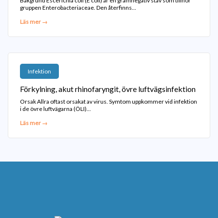
Bakgrund Escerichia coli (E coli) är en gramnegativ stav som tillhör
gruppen Enterobacteriaceae. Den återfinns...
Läs mer →
Infektion
Förkylning, akut rhinofaryngit, övre luftvägsinfektion
Orsak Allra oftast orsakat av virus. Symtom uppkommer vid infektion
i de övre luftvägarna (ÖLI)...
Läs mer →