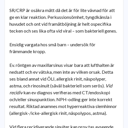
SR/CRP är osäkra mått då det är för lite vävnad för att
ge en klar reaktion. Perkussionsömhet, tyngdkänsla i
huvudet och ont vid framåtböjning är helt ospecifika
tecken och ses lika ofta vid viral – som bakteriell genes.
Ensidig vargata hos små barn – undersök för
främmande kropp.
Ev. röntgen av maxillarsinus visar bara att lufthalten är
nedsatt och ev vätska, men inte av vilken orsak. Detta
ses bland annat vid ÖLI, allergisk rinit, näspolyper,
astma, och rinosinuit (såväl bakteriell som serös).
Vid
recidiv
kan ev diagnos verifieras med CT/endoskopi
och/eller sinuspunktion. NPH-odling ger inte korrekt
resultat. Riktad anamnes mot hyperreaktiva slemhinnor
(allergisk-/icke-allergisk rinit, näspolypos, astma).
Vid flera recidiverande sinuiter kan prov tas avseende