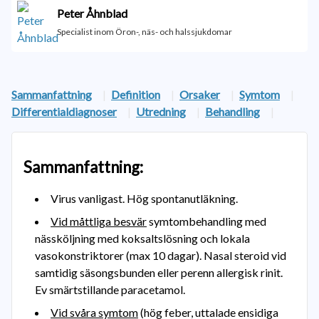
Peter Åhnblad
Specialist inom Öron-, näs- och halssjukdomar
Sammanfattning
|
Definition
|
Orsaker
|
Symtom
|
Differentialdiagnoser
|
Utredning
|
Behandling
|
Sammanfattning
:
Virus vanligast. Hög spontanutläkning.
Vid måttliga besvär
symtombehandling med
nässköljning med koksaltslösning och lokala
vasokonstriktorer (max 10 dagar). Nasal steroid vid
samtidig säsongsbunden eller perenn allergisk rinit.
Ev smärtstillande paracetamol.
Vid svåra symtom
(hög feber, uttalade ensidiga