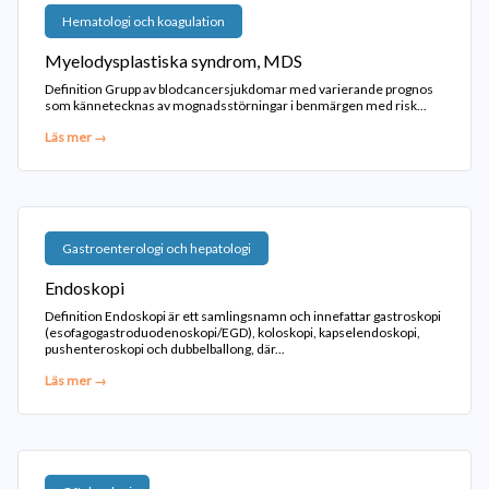
Hematologi och koagulation
Myelodysplastiska syndrom, MDS
Definition Grupp av blodcancersjukdomar med varierande prognos
som kännetecknas av mognadsstörningar i benmärgen med risk...
Läs mer →
Gastroenterologi och hepatologi
Endoskopi
Definition Endoskopi är ett samlingsnamn och innefattar gastroskopi
(esofagogastroduodenoskopi/EGD), koloskopi, kapselendoskopi,
pushenteroskopi och dubbelballong, där...
Läs mer →