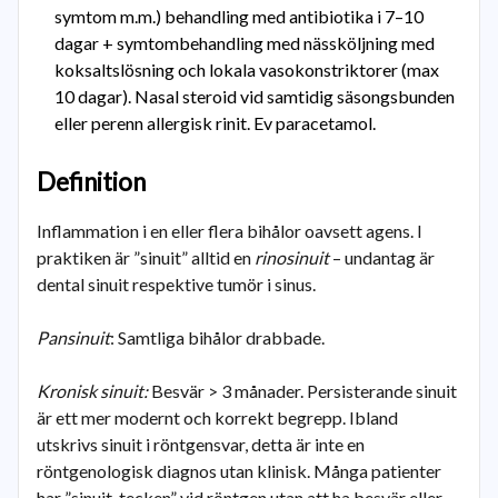
symtom m.m.) behandling med antibiotika i 7–10
dagar + symtombehandling med nässköljning med
koksaltslösning och lokala vasokonstriktorer (max
10 dagar). Nasal steroid vid samtidig säsongsbunden
eller perenn allergisk rinit. Ev paracetamol.
Definition
Inflammation i en eller flera bihålor oavsett agens. I
praktiken är ”sinuit” alltid en
rinosinuit
– undantag är
dental sinuit respektive tumör i sinus.
Pansinuit
: Samtliga bihålor drabbade.
Kronisk sinuit:
Besvär > 3 månader. Persisterande sinuit
är ett mer modernt och korrekt begrepp. Ibland
utskrivs sinuit i röntgensvar, detta är inte en
röntgenologisk diagnos utan klinisk. Många patienter
har ”sinuit-tecken” vid röntgen utan att ha besvär eller