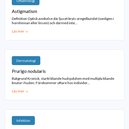
Oftalmologi
Astigmatism
Definition Optisk avvikelse där ljuset bryts oregelbundet (vanligen i
hornhinnan eller linsen) och därmed inte...
Läs mer →
Dermatologi
Prurigo nodularis
Bakgrund Kronisk, starkt kliande hudsjukdom med multipla kliande
knutor i huden. Förekommer oftare hos individer...
Läs mer →
Infektion