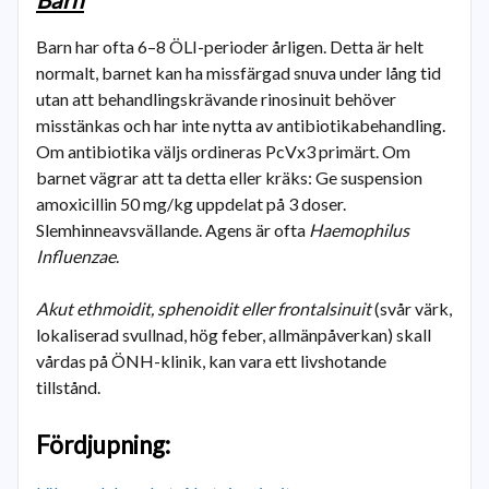
Barn har ofta 6–8 ÖLI-perioder årligen. Detta är helt
normalt, barnet kan ha missfärgad snuva under lång tid
utan att behandlingskrävande rinosinuit behöver
misstänkas och har inte nytta av antibiotikabehandling.
Om antibiotika väljs ordineras PcVx3 primärt. Om
barnet vägrar att ta detta eller kräks: Ge suspension
amoxicillin 50 mg/kg uppdelat på 3 doser.
Slemhinneavsvällande. Agens är ofta
Haemophilus
Influenzae
.
Akut ethmoidit, sphenoidit eller frontalsinuit
(svår värk,
lokaliserad svullnad, hög feber, allmänpåverkan) skall
vårdas på ÖNH-klinik, kan vara ett livshotande
tillstånd.
Fördjupning: