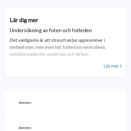
Lär dig mer
Undersökning av foten och fotleden
Det vanligaste är att stressfraktur uppkommer i
mellanfoten, men även häl, fotled (os naviculare),
mediala malleolen, underben och lårben.
Läs mer
Undersökning av fot och fotled inleds med inspektion.
Detta görs med patienten stående och undersökaren
tittar bakifrån efter varus-eller valgusfelställning samt
ifall mediala fotvalvet framträder. M. gastrocnemicus
och akillesenan inspekteras för att bedöma eventuella
rupturer eller förtjockningar. Därefter inspekteras, med
Annons:
patienten sittande och fötterna på britsen, fötter och
malleoler avseende svullnad rodnad och hematom samt
fler tecken på felställningar.
Annons: