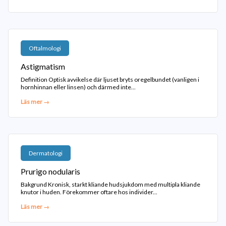
Oftalmologi
Astigmatism
Definition Optisk avvikelse där ljuset bryts oregelbundet (vanligen i
hornhinnan eller linsen) och därmed inte...
Läs mer →
Dermatologi
Prurigo nodularis
Bakgrund Kronisk, starkt kliande hudsjukdom med multipla kliande
knutor i huden. Förekommer oftare hos individer...
Läs mer →