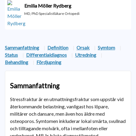
Emilia Möller Rydberg
MD, PhD Specialistläkare Ortopedi
Sammanfattning
|
Definition
|
Orsak
|
Symtom
|
Status
|
Differentialdiagnos
|
Utredning
|
Behandling
|
Fördjupning
Sammanfattning
Stressfraktur är en utmattningsfraktur som uppstår vid
återkommande belastning, vanligast hos löpare,
militärer och dansare, men även hos äldre med
osteoporos. Symtomen inkluderar lokal smärta, svullnad
och tilltagande molvärk, ofta i mellanfoten eller
underbenet. MR är bästa diagnostikmetod.