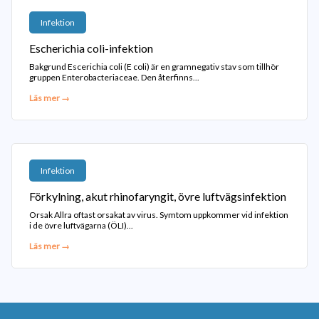
Infektion
Escherichia coli-infektion
Bakgrund Escerichia coli (E coli) är en gramnegativ stav som tillhör
gruppen Enterobacteriaceae. Den återfinns...
Läs mer →
Infektion
Förkylning, akut rhinofaryngit, övre luftvägsinfektion
Orsak Allra oftast orsakat av virus. Symtom uppkommer vid infektion
i de övre luftvägarna (ÖLI)...
Läs mer →