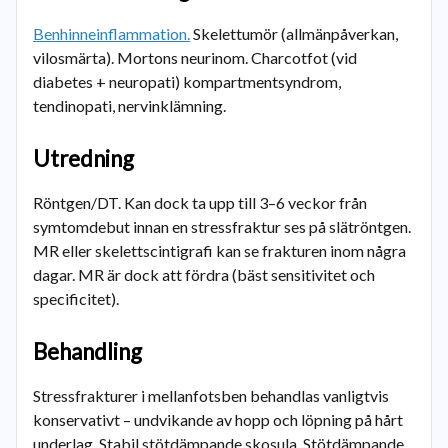
Benhinneinflammation.
Skelettumör (allmänpåverkan,
vilosmärta). Mortons neurinom. Charcotfot (vid
diabetes + neuropati) kompartmentsyndrom,
tendinopati, nervinklämning.
Utredning
Röntgen/DT. Kan dock ta upp till 3–6 veckor från
symtomdebut innan en stressfraktur ses på slätröntgen.
MR eller skelettscintigrafi kan se frakturen inom några
dagar. MR är dock att fördra (bäst sensitivitet och
specificitet).
Behandling
Stressfrakturer i mellanfotsben behandlas vanligtvis
konservativt – undvikande av hopp och löpning på hårt
underlag. Stabil stötdämpande skosula. Stötdämpande