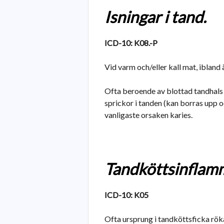
Isningar i tand.
ICD-10: K08.-P
Vid varm och/eller kall mat, ibland
Ofta beroende av blottad tandhals 
sprickor i tanden (kan borras upp oc
vanligaste orsaken karies.
Tandköttsinflamm
ICD-10: K05
Ofta ursprung i tandköttsficka röka