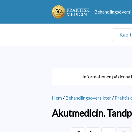
Behandlingsöversi
Kapit
Informationen på denna h
Hem
/
Behandlingsöversikter
/
Praktis
Akutmedicin. Tand