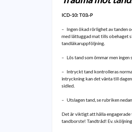
ICD-10: T03.-P
– Ingen ökad rörlighet av tanden o
med lättuggad mat tills obehaget s
tandläkaruppföljning.
– Lös tand som ömmar men ingen sy
– Intryckt tand kontrolleras norma
intryckning kan det vänta till dage
sidled.
– Utslagen tand, se rubriken nedan
Det är viktigt att hålla engagerade
tandborste! Tandtråd! Ev. sköljning