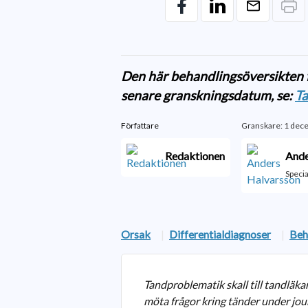
Den här behandlingsöversikten f
senare granskningsdatum, se:
T
Författare
Granskare: 1 dec
Redaktionen
Ande
Specia
Orsak
|
Differentialdiagnoser
|
Beh
Tandproblematik skall till tandläkar
möta frågor kring tänder under jo