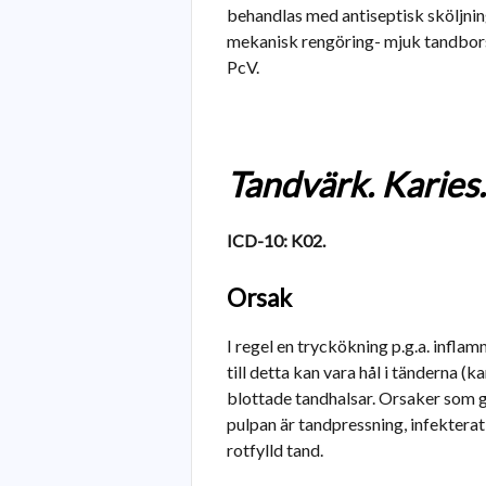
behandlas med antiseptisk sköljning
mekanisk rengöring- mjuk tandborste
PcV.
Tandvärk. Karies.
ICD-10: K02.
Orsak
I regel en tryckökning p.g.a. inflam
till detta kan vara hål i tänderna (ka
blottade tandhalsar. Orsaker som g
pulpan är tandpressning, infekterat 
rotfylld tand.