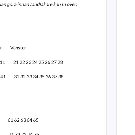
kan göra innan tandläkare kan ta över
:
änster
 11 21 22 23 24 25 26 27 28
2 41 31 32 33 34 35 36 37 38
61 62 63 64 65
 71 72 72 74 75