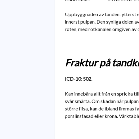
Uppbyggnaden av tanden: ytterst e
innerst pulpan. Den synliga delen
roten, med rotkanalen omgiven av d
Fraktur på tandk
ICD-10: S02.
Kan innebära allt från en spricka til
svår smärta. Om skadan når pulpan t
större flisa, kan de ibland limmas f
porslinsfasad eller krona. Värktable