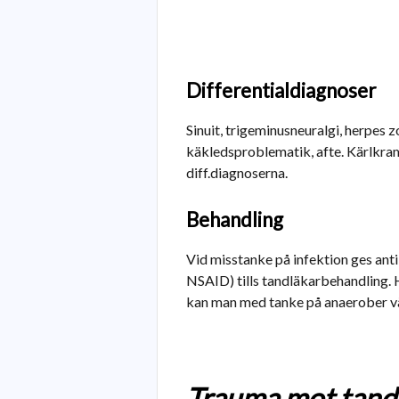
Differentialdiagnoser
Sinuit, trigeminusneuralgi, herpes zos
käkledsproblematik, afte. Kärlkramp
diff.diagnoserna.
Behandling
Vid misstanke på infektion ges anti
NSAID) tills tandläkarbehandling. 
kan man med tanke på anaerober vä
Trauma mot tand