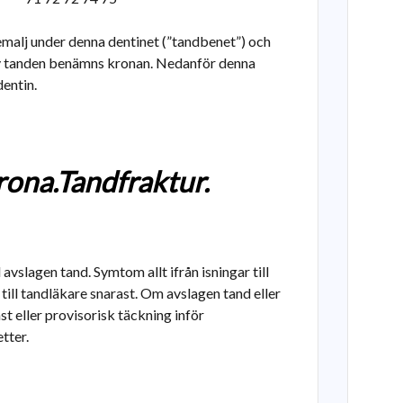
malj under denna dentinet (”tandbenet”) och
 av tanden benämns kronan. Nedanför denna
entin.
rona.Tandfraktur.
l avslagen tand. Symtom allt ifrån isningar till
ill tandläkare snarast. Om avslagen tand eller
ast eller provisorisk täckning inför
tter.