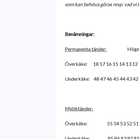
som kan behöva göras resp. vad vi 
Benämningar:
Permanenta tänder:
Höger V
Överkäke: 18 17 16 15 14 13 12
Underkäke: 48 47 46 45 44 43 4
Mjölktänder:
Överkäke: 55 54 53 52 51 
Underkäke: 85 84 83 82 81