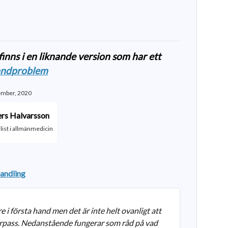
inns i en liknande version som har ett
andproblem
ember, 2020
rs Halvarsson
list i allmänmedicin
andling
e i första hand men det är inte helt ovanligt att
urpass. Nedanstående fungerar som råd på vad