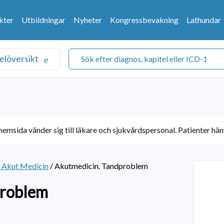
kter
Utbildningar
Nyheter
Kongressbevakning
Lathundar
elöversikt
emsida vänder sig till läkare och sjukvårdspersonal. Patienter hänv
k Akut Medicin
/
Akutmedicin. Tandproblem
problem