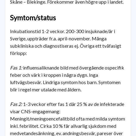
Skåne – Blekinge. Förekommer även högre upp i landet.
Symtom/status
Inkubationstid 1-2 veckor. 200-300 insjuknade/år i
Sverige, uppträder fr.a. april-november. Många
subkliniska och diagnostiseras ej. Övriga ett tvåfasigt
förlopp:
Fas 1:
influensaliknande bild med övergående ospecifik
feber och värk i kroppen i några dygn. Inga
luftvägsbesvär. Lindriga symtom hos barn. Symtomen
blir i regel mer utalade med åldern.
Fas 2:
1-3 veckor efter fas 1 där 25 % av de infekterade
visar CNS-engagemang:
Meningit/meningoencefalitbild ofta med milda symtom
inkl. febrilitet. Cirka 10 % får allvarlig sjukdom med
medvetandesänkning, ev. andningsbesvär, pareser över