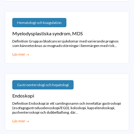
Hematologi och koagulation
Myelodysplastiska syndrom, MDS
Definition Grupp av blodcancersjukdomar med varierande prognos
som kännetecknas av mognadsstörningar i benmärgen med risk...
Läs mer →
Gastroenterologi och hepatologi
Endoskopi
Definition Endoskopi är ett samlingsnamn och innefattar gastroskopi
(esofagogastroduodenoskopi/EGD), koloskopi, kapselendoskopi,
pushenteroskopi och dubbelballong, där...
Läs mer →