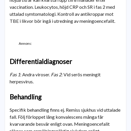
vaccination. Leukocytos, höjd CRP och SR i fas 2 med
uttalad symtomatologi. Kontroll av antikroppar mot
TBE i likvor bör ingå i utredning av meningoencefalit.
Annons:
Differentialdiagnoser
Fas 1
: Andra viroser.
Fas 2
: Vid serös meningit
herpesvirus.
Behandling
Specifik behandling finns ej. Remiss sjukhus vid uttalade
fall. Följ förloppet lång konvalescens många får
kvarvarande besvär enligt ovan. Meningoencefalit
räknas som anmälningspliktig sjukdom enligt