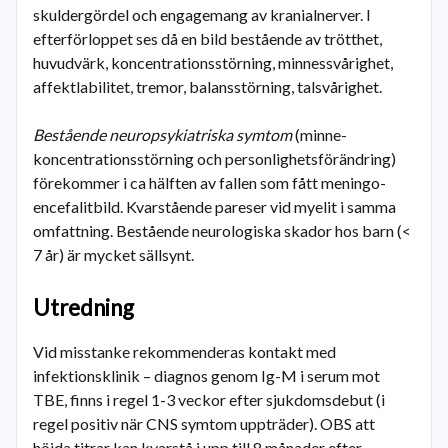
skuldergördel och engagemang av kranialnerver. I
efterförloppet ses då en bild bestående av trötthet,
huvudvärk, koncentrationsstörning, minnessvårighet,
affektlabilitet, tremor, balansstörning, talsvårighet.
Bestående neuropsykiatriska symtom
(minne-
koncentrationsstörning och personlighetsförändring)
förekommer i ca hälften av fallen som fått meningo-
encefalitbild. Kvarstående pareser vid myelit i samma
omfattning. Bestående neurologiska skador hos barn (<
7 år) är mycket sällsynt.
Utredning
Vid misstanke rekommenderas kontakt med
infektionsklinik
– diagnos genom Ig-M i serum mot
TBE, finns i regel 1-3 veckor efter sjukdomsdebut (i
regel positiv när CNS symtom uppträder). OBS att
höjda titrar kan kvarstå i upp till 8 månader efter