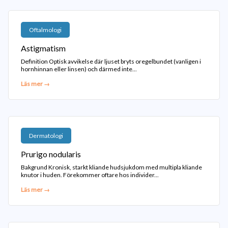
Oftalmologi
Astigmatism
Definition Optisk avvikelse där ljuset bryts oregelbundet (vanligen i
hornhinnan eller linsen) och därmed inte...
Läs mer →
Dermatologi
Prurigo nodularis
Bakgrund Kronisk, starkt kliande hudsjukdom med multipla kliande
knutor i huden. Förekommer oftare hos individer...
Läs mer →