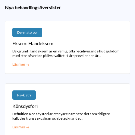
Nya behandlingsöversikter
Dermatologi
Eksem: Handeksem
Bakgrund Handeksem är en vanlig, ofta recidiverande hudsjukdom
med stor påverkan på livskvalitet. 1-årsprevalensen är...
Läs mer →
Psykiatri
Könsdysfori
Definition Könsdysfori är ett nyare namn för det som tidigare
kallades transsexualism och betecknar det...
Läs mer →