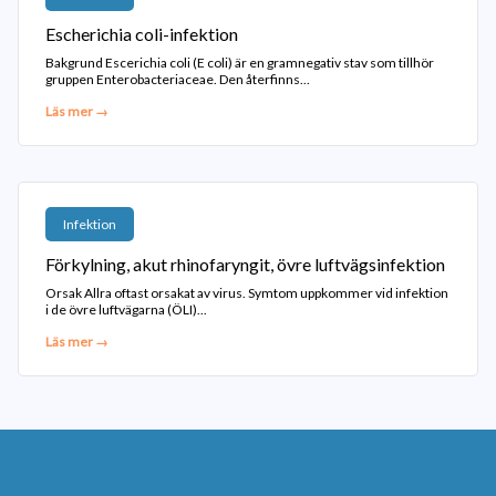
Escherichia coli-infektion
Bakgrund Escerichia coli (E coli) är en gramnegativ stav som tillhör
gruppen Enterobacteriaceae. Den återfinns...
Läs mer →
Infektion
Förkylning, akut rhinofaryngit, övre luftvägsinfektion
Orsak Allra oftast orsakat av virus. Symtom uppkommer vid infektion
i de övre luftvägarna (ÖLI)...
Läs mer →