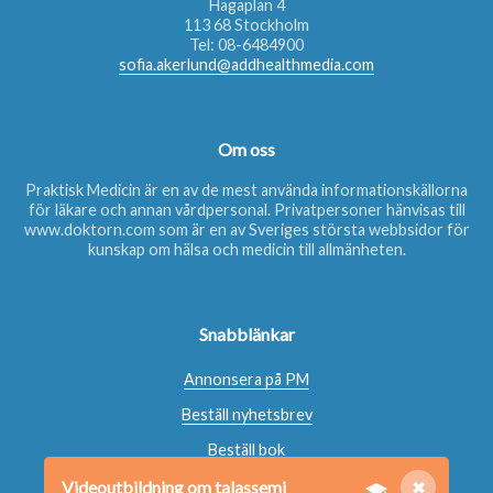
Hagaplan 4
113 68 Stockholm
Tel:
08-6484900
sofia.akerlund@addhealthmedia.com
Om oss
Praktisk Medicin är en av de mest använda informationskällorna
för läkare och annan vårdpersonal. Privatpersoner hänvisas till
www.doktorn.com
som är en av Sveriges största webbsidor för
kunskap om hälsa och medicin till allmänheten.
Snabblänkar
Annonsera på PM
Beställ nyhetsbrev
Beställ bok
Kontakta oss
Videoutbildning om talassemi
✖