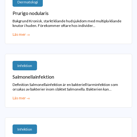
Dermatologi
Prurigo nodularis
Bakgrund Kronisk, starkt kliande hudsjukdom med multipla kliande
knutor i huden. Förekommer oftare hos individer...
Läs mer →
Infektion
Salmonellainfektion
Definition Salmonellainfektion är en bakteriell tarminfektion som
orsakas av bakterier inom släktet Salmonella. Bakterien kan...
Läs mer →
Infektion