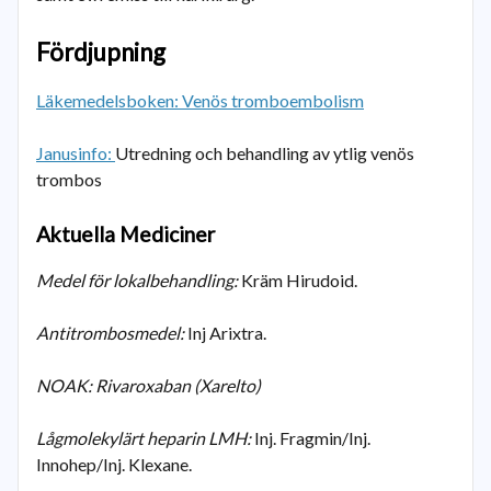
Fördjupning
Läkemedelsboken: Venös tromboembolism
Janusinfo:
Utredning och behandling av ytlig venös
trombos
Aktuella Mediciner
Medel för lokalbehandling:
Kräm Hirudoid.
Antitrombosmedel:
Inj Arixtra.
NOAK: Rivaroxaban (Xarelto)
Lågmolekylärt heparin LMH:
Inj. Fragmin/Inj.
Innohep/Inj. Klexane.