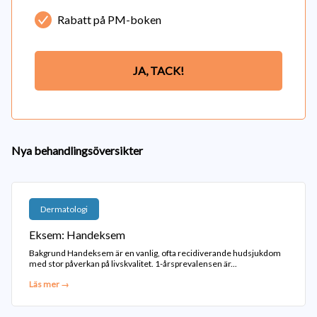
Rabatt på PM-boken
JA, TACK!
Nya behandlingsöversikter
Dermatologi
Eksem: Handeksem
Bakgrund Handeksem är en vanlig, ofta recidiverande hudsjukdom
med stor påverkan på livskvalitet. 1-årsprevalensen är...
Läs mer →