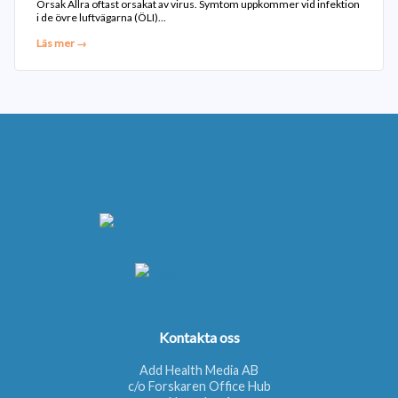
Orsak Allra oftast orsakat av virus. Symtom uppkommer vid infektion
i de övre luftvägarna (ÖLI)...
Läs mer →
Kontakta oss
Add Health Media AB
c/o Forskaren Office Hub