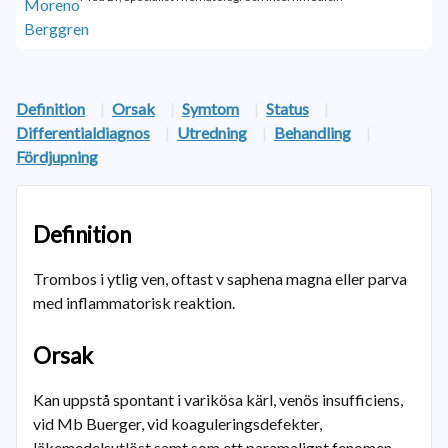
Definition
|
Orsak
|
Symtom
|
Status
|
Differentialdiagnos
|
Utredning
|
Behandling
|
Fördjupning
Definition
Trombos i ytlig ven, oftast v saphena magna eller parva
med inflammatorisk reaktion.
Orsak
Kan uppstå spontant i varikösa kärl, venös insufficiens,
vid Mb Buerger, vid koaguleringsdefekter,
läkemedelsutlöst samt som ett paramalignt fenomen.