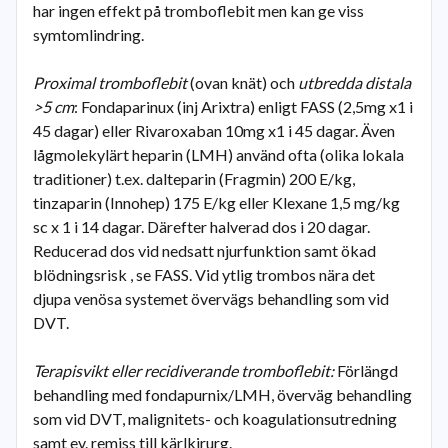
har ingen effekt på tromboflebit men kan ge viss
symtomlindring.
Proximal tromboflebit
(ovan knät) och
utbredda distala
>5 cm
: Fondaparinux (inj Arixtra) enligt FASS (2,5mg x1 i
45 dagar) eller Rivaroxaban 10mg x1 i 45 dagar. Även
lågmolekylärt heparin (LMH) använd ofta (olika lokala
traditioner) t.ex. dalteparin (Fragmin) 200 E/kg,
tinzaparin (Innohep) 175 E/kg eller Klexane 1,5 mg/kg
sc x 1 i 14 dagar. Därefter halverad dos i 20 dagar.
Reducerad dos vid nedsatt njurfunktion samt ökad
blödningsrisk , se FASS. Vid ytlig trombos nära det
djupa venösa systemet övervägs behandling som vid
DVT.
Terapisvikt eller recidiverande tromboflebit:
Förlängd
behandling med fondapurnix/LMH, överväg behandling
som vid DVT, malignitets- och koagulationsutredning
samt ev. remiss till kärlkirurg.