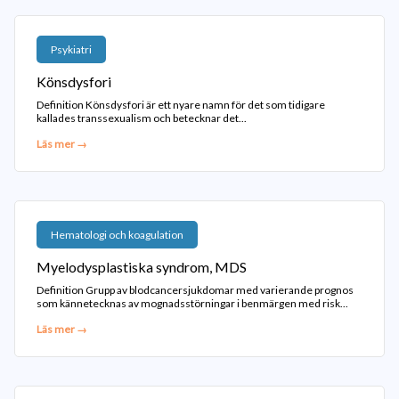
Psykiatri
Könsdysfori
Definition Könsdysfori är ett nyare namn för det som tidigare
kallades transsexualism och betecknar det...
Läs mer →
Hematologi och koagulation
Myelodysplastiska syndrom, MDS
Definition Grupp av blodcancersjukdomar med varierande prognos
som kännetecknas av mognadsstörningar i benmärgen med risk...
Läs mer →