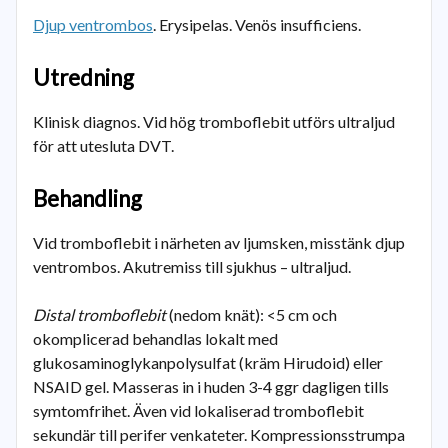
Djup ventrombos
. Erysipelas. Venös insufficiens.
Utredning
Klinisk diagnos. Vid hög tromboflebit utförs ultraljud
för att utesluta DVT.
Behandling
Vid tromboflebit i närheten av ljumsken, misstänk djup
ventrombos. Akutremiss till sjukhus – ultraljud.
Distal tromboflebit
(nedom knät): <5 cm och
okomplicerad behandlas lokalt med
glukosaminoglykanpolysulfat (kräm Hirudoid) eller
NSAID gel. Masseras in i huden 3-4 ggr dagligen tills
symtomfrihet. Även vid lokaliserad tromboflebit
sekundär till perifer venkateter. Kompressionsstrumpa