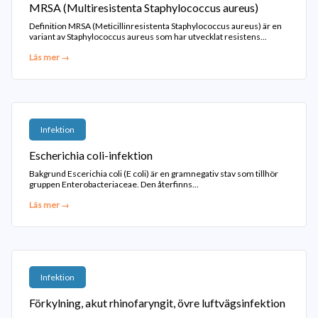
MRSA (Multiresistenta Staphylococcus aureus)
Definition MRSA (Meticillinresistenta Staphylococcus aureus) är en
variant av Staphylococcus aureus som har utvecklat resistens...
Läs mer →
Infektion
Escherichia coli-infektion
Bakgrund Escerichia coli (E coli) är en gramnegativ stav som tillhör
gruppen Enterobacteriaceae. Den återfinns...
Läs mer →
Infektion
Förkylning, akut rhinofaryngit, övre luftvägsinfektion