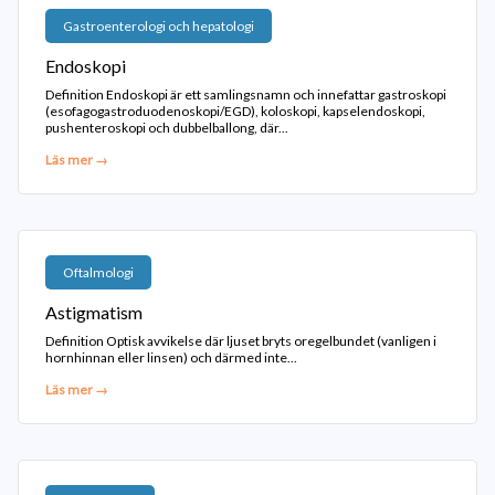
Gastroenterologi och hepatologi
Endoskopi
Definition Endoskopi är ett samlingsnamn och innefattar gastroskopi
(esofagogastroduodenoskopi/EGD), koloskopi, kapselendoskopi,
pushenteroskopi och dubbelballong, där...
Läs mer →
Oftalmologi
Astigmatism
Definition Optisk avvikelse där ljuset bryts oregelbundet (vanligen i
hornhinnan eller linsen) och därmed inte...
Läs mer →