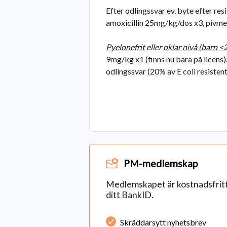
Efter odlingssvar ev. byte efter re
amoxicillin 25mg/kg/dos x3, pivmec
Pyelonefrit
eller
oklar nivå (barn <2
9mg/kg x1 (finns nu bara på licens)
odlingssvar (20% av E coli resisten
PM-medlemskap
Medlemskapet är kostnadsfritt 
ditt BankID.
Skräddarsytt nyhetsbrev