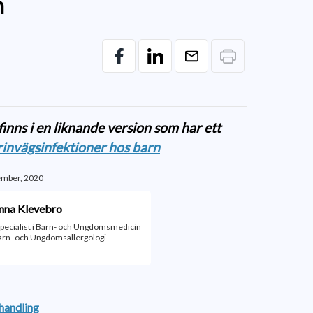
n
inns i en liknande version som har ett
invägsinfektioner hos barn
ember, 2020
nna Klevebro
specialist i Barn- och Ungdomsmedicin
arn- och Ungdomsallergologi
handling