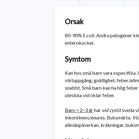
Orsak
80-90% E.coli. Andra patogener kleb
enterokocker.
Symtom
Kan hos små barn vara ospecifika, l
viktuppgång, gnällighet, feber/al
snabbt. Små barn kan ha hög feber 
utesluta vid oklar feber.
Barn > 2–3 år
har
vid cystit
sveda vi
inkontinens/enures. Buksmärta.
Vid
allmänpåverkan, kräkningar, buksmä