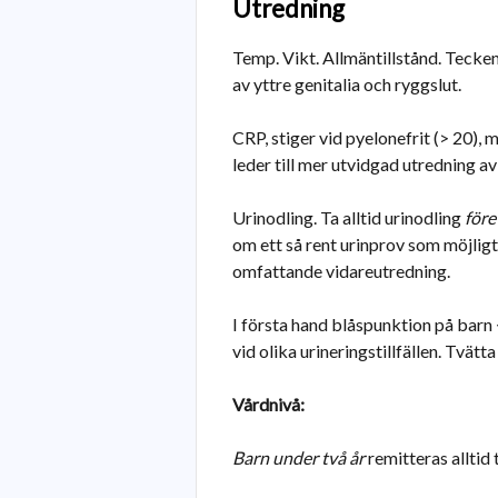
Utredning
Temp. Vikt. Allmäntillstånd. Tecken
av yttre genitalia och ryggslut.
CRP, stiger vid pyelonefrit (> 20), 
leder till mer utvidgad utredning a
Urinodling. Ta alltid urinodling
före
om ett så rent urinprov som möjligt
omfattande vidareutredning.
I första hand blåspunktion på barn <
vid olika urineringstillfällen. Tvät
Vårdnivå:
Barn under två år
remitteras alltid 