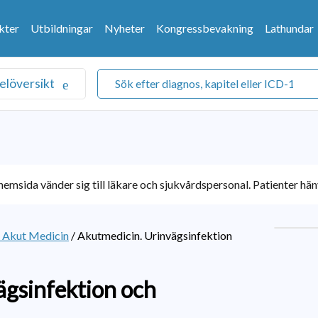
kter
Utbildningar
Nyheter
Kongressbevakning
Lathundar
elöversikt
emsida vänder sig till läkare och sjukvårdspersonal. Patienter hänv
k Akut Medicin
/
Akutmedicin. Urinvägsinfektion
ägsinfektion och