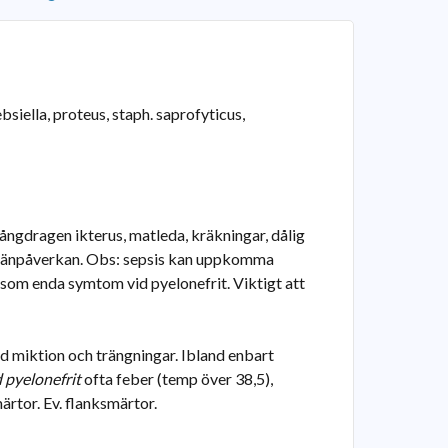
siella, proteus, staph. saprofyticus,
ångdragen ikterus, matleda, kräkningar, dålig
lmänpåverkan. Obs: sepsis kan uppkomma
som enda symtom vid pyelonefrit. Viktigt att
d miktion och trängningar. Ibland enbart
 pyelonefrit
ofta feber (temp över 38,5),
rtor. Ev. flanksmärtor.