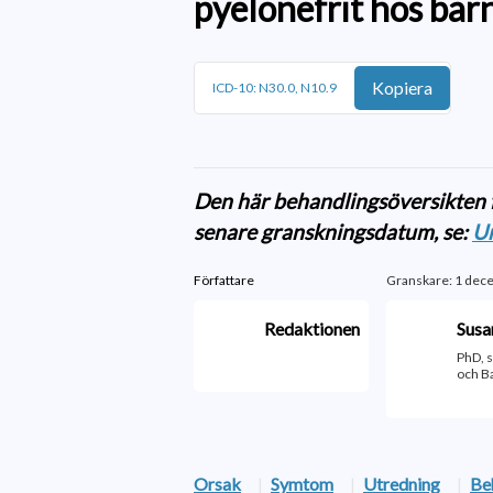
pyelonefrit hos bar
Kopiera
ICD-10: N30.0, N10.9
Den här behandlingsöversikten f
senare granskningsdatum, se:
Ur
Författare
Granskare: 1 dec
Redaktionen
Susa
PhD, 
och B
Orsak
|
Symtom
|
Utredning
|
Be