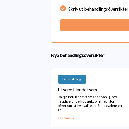
Skriv ut behandlingsöversikter
Nya behandlingsöversikter
Dermatologi
Eksem: Handeksem
Bakgrund Handeksem är en vanlig, ofta
recidiverande hudsjukdom med stor
påverkan på livskvalitet. 1-årsprevalensen
är...
Läs mer →