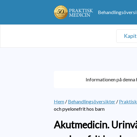
Behandlingsöversi
Kapit
Informationen på denna h
Hem
/
Behandlingsöversikter
/
Praktis
och pyelonefrit hos barn
Akutmedicin. Urinv