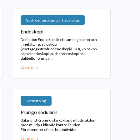
Gastroenterologi och hepatologi
Endoskopi
Definition Endoskopi är ett samlingsnamn och
innefattar gastroskopi
(esofagogastroduodenoskopi/EGD), koloskopi,
kapselendoskopi, pushenteroskopi och
dubbelballong, där...
Läs mer →
Dermatologi
Prurigo nodularis
Bakgrund Kronisk, starkt kliande hudsjukdom
med multipla kliande knutor i huden.
Förekommer oftare hos individer...
Läs mer →