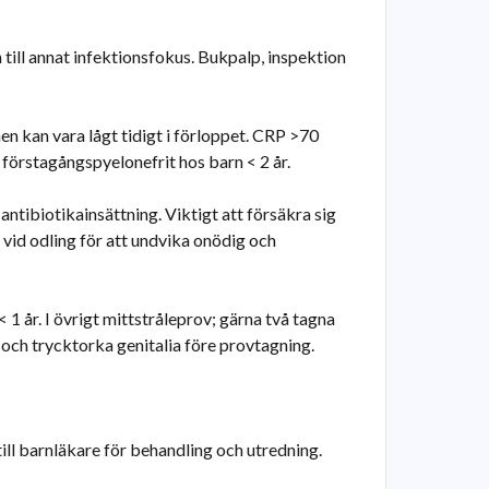
 till annat infektionsfokus. Bukpalp, inspektion
men kan vara lågt tidigt i förloppet. CRP >70
v förstagångspyelonefrit hos barn < 2 år.
antibiotikainsättning. Viktigt att försäkra sig
 vid odling för att undvika onödig och
 1 år. I övrigt mittstråleprov; gärna två tagna
ta och trycktorka genitalia före provtagning.
till barnläkare för behandling och utredning.