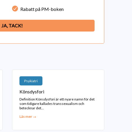
Rabatt på PM-boken
JA, TACK!
Psykiatri
Könsdysfori
Definition Könsdysfori är ett nyare namn för det
som tidigare kallades transsexualism och
betecknar det...
Läs mer →