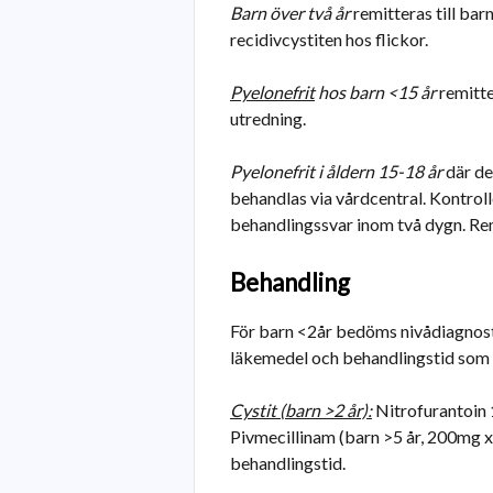
Barn över två år
remitteras till bar
recidivcystiten hos flickor.
Pyelonefrit
hos barn <15 år
remitte
utredning.
Pyelonefrit i åldern 15-18 år
där de
behandlas via vårdcentral. Kontrol
behandlingssvar inom två dygn. Remi
Behandling
För barn <2år bedöms nivådiagnost
läkemedel och behandlingstid som v
Cystit (barn >2 år):
Nitrofurantoin 1
Pivmecillinam (barn >5 år, 200mg x
behandlingstid.