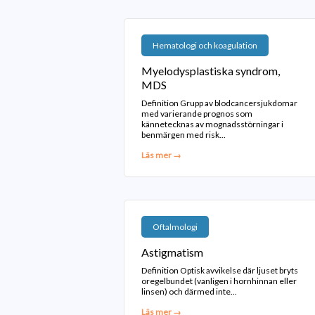
Hematologi och koagulation
Myelodysplastiska syndrom,
MDS
Definition Grupp av blodcancersjukdomar
med varierande prognos som
kännetecknas av mognadsstörningar i
benmärgen med risk...
Läs mer →
Oftalmologi
Astigmatism
Definition Optisk avvikelse där ljuset bryts
oregelbundet (vanligen i hornhinnan eller
linsen) och därmed inte...
Läs mer →