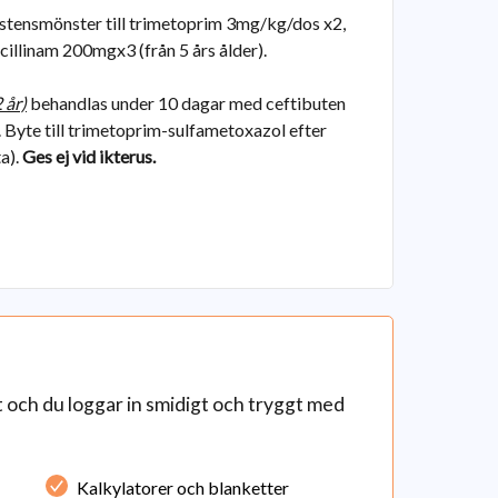
sistensmönster till trimetoprim 3mg/kg/dos x2,
illinam 200mgx3 (från 5 års ålder).
 år)
behandlas under 10 dagar med ceftibuten
. Byte till trimetoprim-sulfametoxazol efter
ta).
Ges ej vid ikterus.
och du loggar in smidigt och tryggt med
Kalkylatorer och blanketter