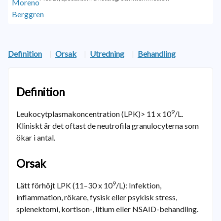
Definition
|
Orsak
|
Utredning
|
Behandling
Definition
9
Leukocytplasmakoncentration (LPK)> 11 x 10
/L.
Kliniskt är det oftast de neutrofila granulocyterna som
ökar i antal.
Orsak
9
Lätt förhöjt LPK (11–30 x 10
/L): Infektion,
inflammation, rökare, fysisk eller psykisk stress,
splenektomi, kortison-, litium eller NSAID-behandling.