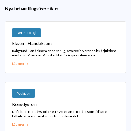
Nya behandlingsöversikter
Dermatologi
Eksem: Handeksem
Bakgrund Handeksem är en vanlig, ofta recidiverande hudsjukdom
med stor påverkan på livskvalitet. 1-årsprevalensen är...
Läs mer →
Psykiatri
Könsdysfori
Definition Könsdysfori är ett nyare namn för det som tidigare
kallades transsexualism och betecknar det...
Läs mer →