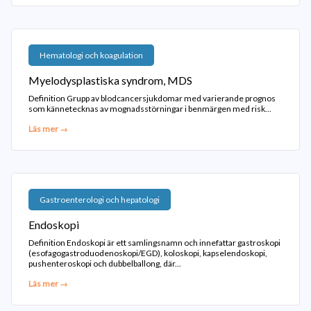
Hematologi och koagulation
Myelodysplastiska syndrom, MDS
Definition Grupp av blodcancersjukdomar med varierande prognos
som kännetecknas av mognadsstörningar i benmärgen med risk...
Läs mer →
Gastroenterologi och hepatologi
Endoskopi
Definition Endoskopi är ett samlingsnamn och innefattar gastroskopi
(esofagogastroduodenoskopi/EGD), koloskopi, kapselendoskopi,
pushenteroskopi och dubbelballong, där...
Läs mer →