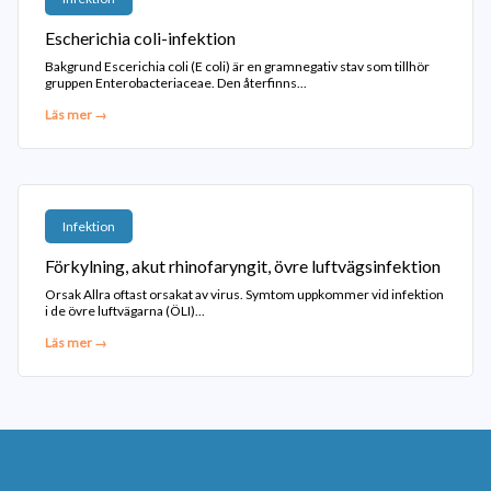
Escherichia coli-infektion
Bakgrund Escerichia coli (E coli) är en gramnegativ stav som tillhör
gruppen Enterobacteriaceae. Den återfinns...
Läs mer →
Infektion
Förkylning, akut rhinofaryngit, övre luftvägsinfektion
Orsak Allra oftast orsakat av virus. Symtom uppkommer vid infektion
i de övre luftvägarna (ÖLI)...
Läs mer →