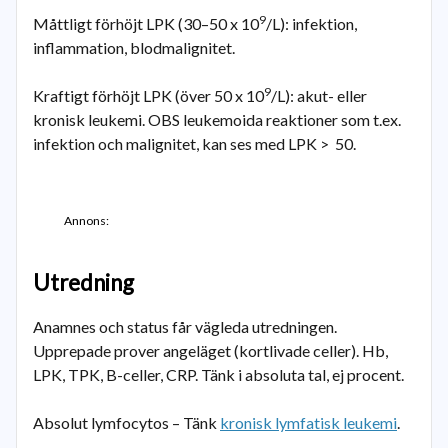
9
Måttligt förhöjt LPK (30–50 x 10
/L): infektion,
inflammation, blodmalignitet.
9
Kraftigt förhöjt LPK (över 50 x 10
/L): akut- eller
kronisk leukemi. OBS leukemoida reaktioner som t.ex.
infektion och malignitet, kan ses med LPK > 50.
Annons:
Utredning
Anamnes och status får vägleda utredningen.
Upprepade prover angeläget (kortlivade celler). Hb,
LPK, TPK, B-celler, CRP. Tänk i absoluta tal, ej procent.
Absolut lymfocytos – Tänk
kronisk lymfatisk leukemi
.