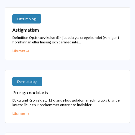
Oftalmologi
Astigmatism
Definition Optisk avvikelse där ljuset bryts oregelbundet (vanligen i
hornhinnan eller linsen) och därmed inte...
Läs mer →
Dermatologi
Prurigo nodularis
Bakgrund Kronisk, starkt kliande hudsjukdom med multipla kliande
knutor i huden. Förekommer oftare hos individer...
Läs mer →