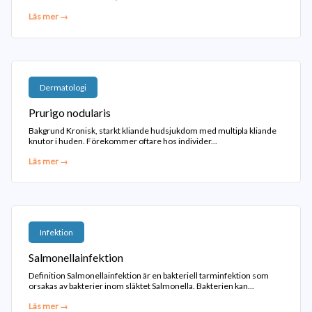
Läs mer →
Dermatologi
Prurigo nodularis
Bakgrund Kronisk, starkt kliande hudsjukdom med multipla kliande
knutor i huden. Förekommer oftare hos individer...
Läs mer →
Infektion
Salmonellainfektion
Definition Salmonellainfektion är en bakteriell tarminfektion som
orsakas av bakterier inom släktet Salmonella. Bakterien kan...
Läs mer →