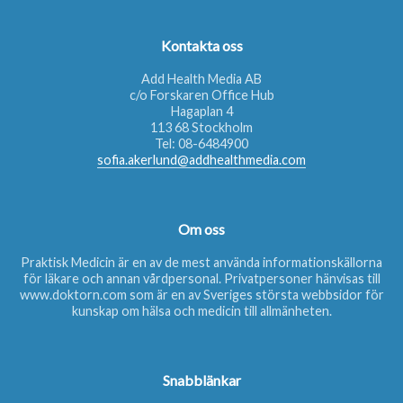
Kontakta oss
Add Health Media AB
c/o Forskaren Office Hub
Hagaplan 4
113 68 Stockholm
Tel:
08-6484900
sofia.akerlund@addhealthmedia.com
Om oss
Praktisk Medicin är en av de mest använda informationskällorna
för läkare och annan vårdpersonal. Privatpersoner hänvisas till
www.doktorn.com
som är en av Sveriges största webbsidor för
kunskap om hälsa och medicin till allmänheten.
Snabblänkar