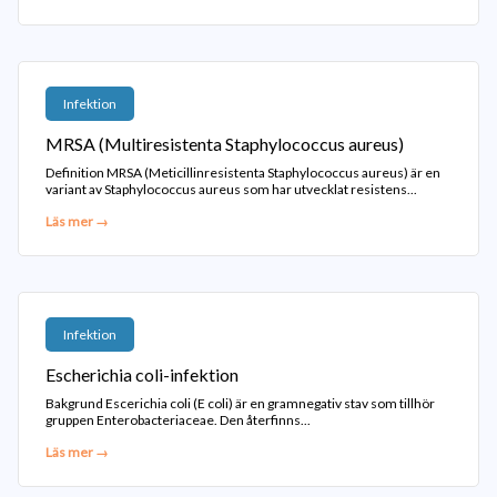
Infektion
MRSA (Multiresistenta Staphylococcus aureus)
Definition MRSA (Meticillinresistenta Staphylococcus aureus) är en
variant av Staphylococcus aureus som har utvecklat resistens...
Läs mer →
Infektion
Escherichia coli-infektion
Bakgrund Escerichia coli (E coli) är en gramnegativ stav som tillhör
gruppen Enterobacteriaceae. Den återfinns...
Läs mer →