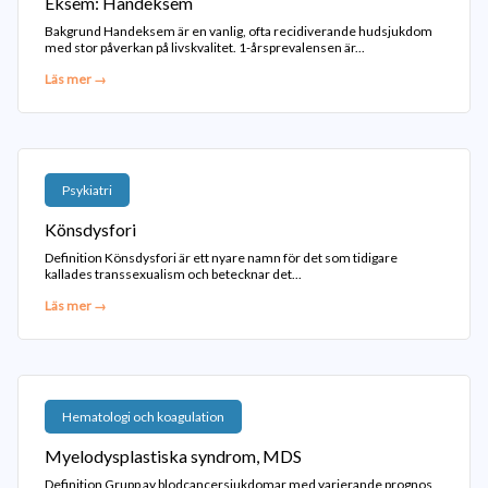
Eksem: Handeksem
Bakgrund Handeksem är en vanlig, ofta recidiverande hudsjukdom
med stor påverkan på livskvalitet. 1-årsprevalensen är...
Läs mer →
Psykiatri
Könsdysfori
Definition Könsdysfori är ett nyare namn för det som tidigare
kallades transsexualism och betecknar det...
Läs mer →
Hematologi och koagulation
Myelodysplastiska syndrom, MDS
Definition Grupp av blodcancersjukdomar med varierande prognos