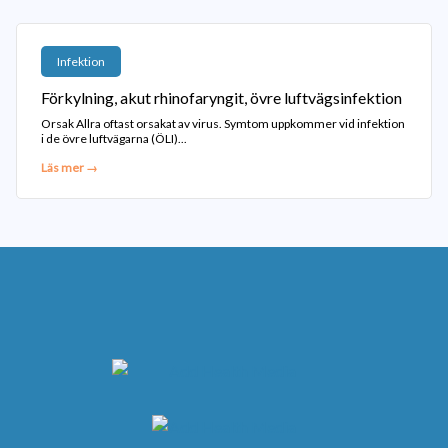
Infektion
Förkylning, akut rhinofaryngit, övre luftvägsinfektion
Orsak Allra oftast orsakat av virus. Symtom uppkommer vid infektion
i de övre luftvägarna (ÖLI)...
Läs mer →