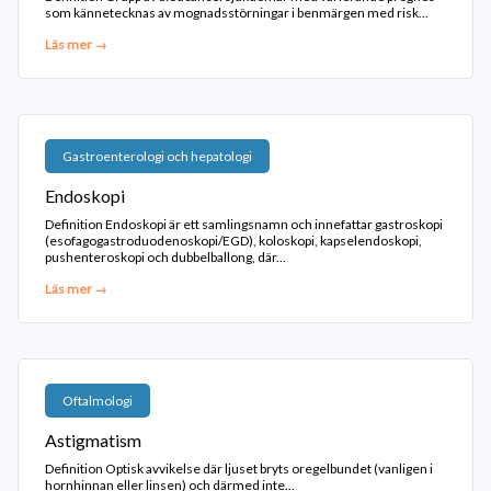
som kännetecknas av mognadsstörningar i benmärgen med risk...
Läs mer →
Gastroenterologi och hepatologi
Endoskopi
Definition Endoskopi är ett samlingsnamn och innefattar gastroskopi
(esofagogastroduodenoskopi/EGD), koloskopi, kapselendoskopi,
pushenteroskopi och dubbelballong, där...
Läs mer →
Oftalmologi
Astigmatism
Definition Optisk avvikelse där ljuset bryts oregelbundet (vanligen i
hornhinnan eller linsen) och därmed inte...