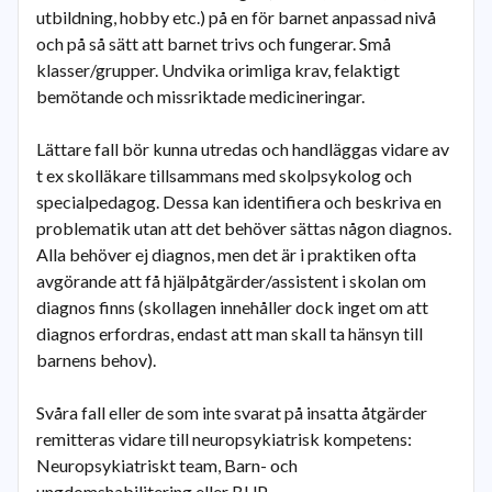
utbildning, hobby etc.) på en för barnet anpassad nivå
och på så sätt att barnet trivs och fungerar. Små
klasser/grupper. Undvika orimliga krav, felaktigt
bemötande och missriktade medicineringar.
Lättare fall bör kunna utredas och handläggas vidare av
t ex skolläkare tillsammans med skolpsykolog och
specialpedagog. Dessa kan identifiera och beskriva en
problematik utan att det behöver sättas någon diagnos.
Alla behöver ej diagnos, men det är i praktiken ofta
avgörande att få hjälpåtgärder/assistent i skolan om
diagnos finns (skollagen innehåller dock inget om att
diagnos erfordras, endast att man skall ta hänsyn till
barnens behov).
Svåra fall eller de som inte svarat på insatta åtgärder
remitteras vidare till neuropsykiatrisk kompetens:
Neuropsykiatriskt team, Barn- och
ungdomshabilitering eller BUP.