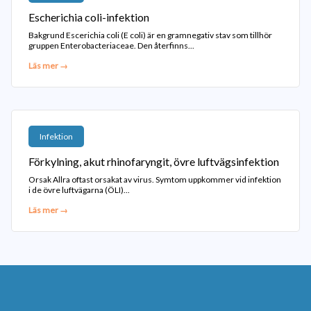
Escherichia coli-infektion
Bakgrund Escerichia coli (E coli) är en gramnegativ stav som tillhör
gruppen Enterobacteriaceae. Den återfinns...
Läs mer →
Infektion
Förkylning, akut rhinofaryngit, övre luftvägsinfektion
Orsak Allra oftast orsakat av virus. Symtom uppkommer vid infektion
i de övre luftvägarna (ÖLI)...
Läs mer →