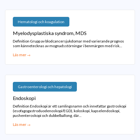
Hematologi och koagulation
Myelodysplastiska syndrom, MDS
Definition Grupp av blodcancersjukdomar med varierande prognos
som kännetecknas av mognadsstörningar i benmärgen med risk...
Läs mer →
Gastroenterologi och hepatologi
Endoskopi
Definition Endoskopi är ett samlingsnamn och innefattar gastroskopi
(esofagogastroduodenoskopi/EGD), koloskopi, kapselendoskopi,
pushenteroskopi och dubbelballong, där...
Läs mer →