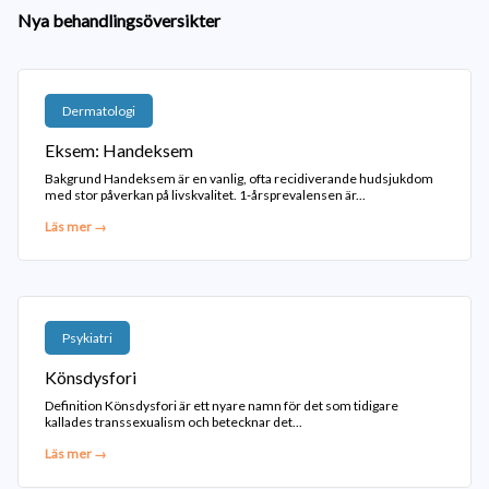
Nya behandlingsöversikter
Dermatologi
Eksem: Handeksem
Bakgrund Handeksem är en vanlig, ofta recidiverande hudsjukdom
med stor påverkan på livskvalitet. 1-årsprevalensen är...
Läs mer →
Psykiatri
Könsdysfori
Definition Könsdysfori är ett nyare namn för det som tidigare
kallades transsexualism och betecknar det...
Läs mer →