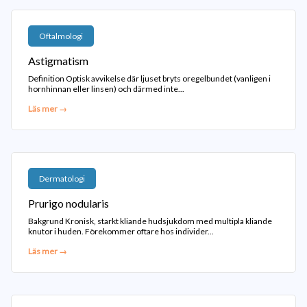
Oftalmologi
Astigmatism
Definition Optisk avvikelse där ljuset bryts oregelbundet (vanligen i
hornhinnan eller linsen) och därmed inte...
Läs mer →
Dermatologi
Prurigo nodularis
Bakgrund Kronisk, starkt kliande hudsjukdom med multipla kliande
knutor i huden. Förekommer oftare hos individer...
Läs mer →