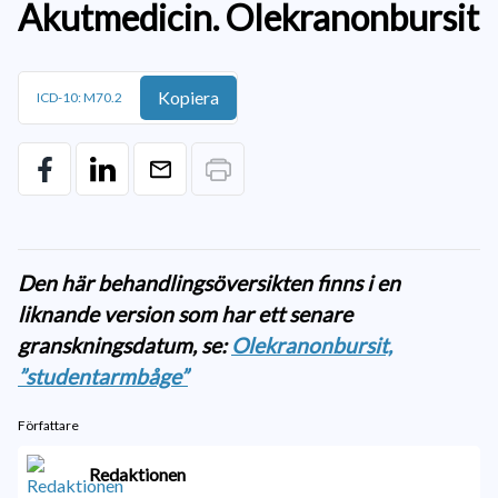
Akutmedicin. Olekranonbursit
Kopiera
ICD-10: M70.2
Den här behandlingsöversikten finns i en
liknande version som har ett senare
granskningsdatum, se:
Olekranonbursit,
”studentarmbåge”
Författare
Redaktionen